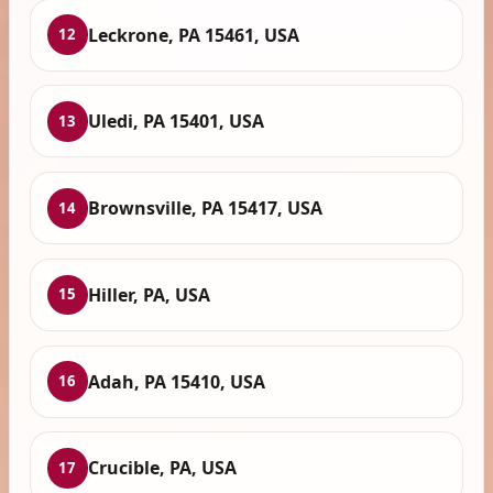
Leckrone, PA 15461, USA
12
Uledi, PA 15401, USA
13
Brownsville, PA 15417, USA
14
Hiller, PA, USA
15
Adah, PA 15410, USA
16
Crucible, PA, USA
17