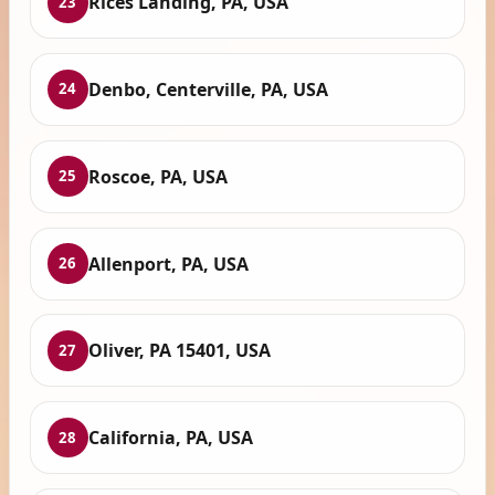
Rices Landing, PA, USA
23
Denbo, Centerville, PA, USA
24
Roscoe, PA, USA
25
Allenport, PA, USA
26
Oliver, PA 15401, USA
27
California, PA, USA
28