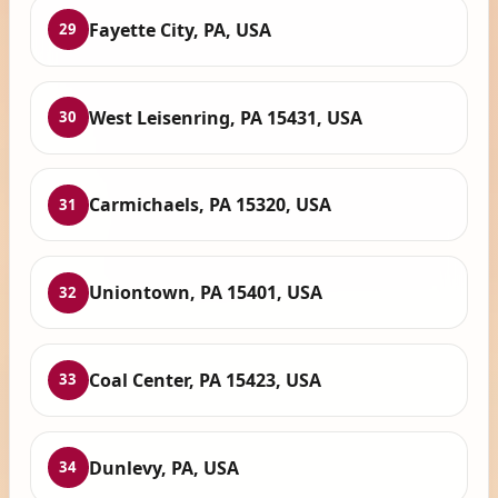
Fayette City, PA, USA
29
West Leisenring, PA 15431, USA
30
Carmichaels, PA 15320, USA
31
Uniontown, PA 15401, USA
32
Coal Center, PA 15423, USA
33
Dunlevy, PA, USA
34