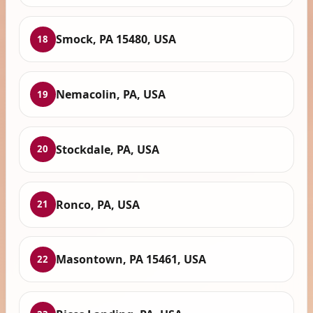
Smock, PA 15480, USA
18
Nemacolin, PA, USA
19
Stockdale, PA, USA
20
Ronco, PA, USA
21
Masontown, PA 15461, USA
22