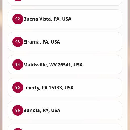
Buena Vista, PA, USA
92
Elrama, PA, USA
93
Maidsville, WV 26541, USA
94
Liberty, PA 15133, USA
95
Bunola, PA, USA
96