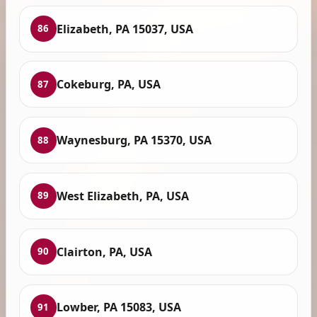
Elizabeth, PA 15037, USA
86
Cokeburg, PA, USA
87
Waynesburg, PA 15370, USA
88
West Elizabeth, PA, USA
89
Clairton, PA, USA
90
Lowber, PA 15083, USA
91