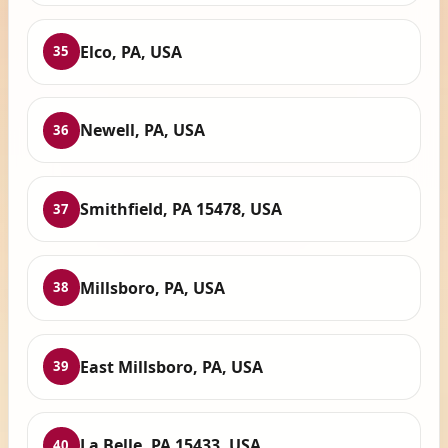
Elco, PA, USA
35
Newell, PA, USA
36
Smithfield, PA 15478, USA
37
Millsboro, PA, USA
38
East Millsboro, PA, USA
39
La Belle, PA 15433, USA
40