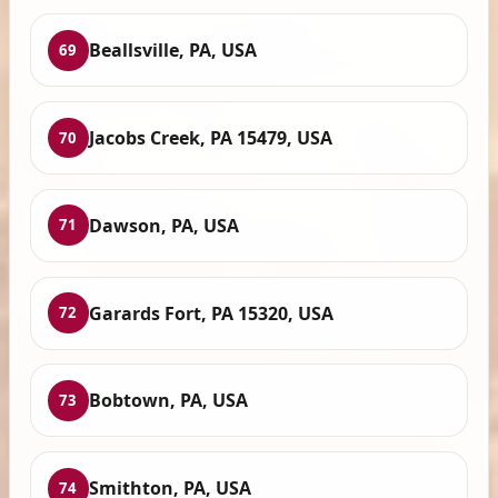
Beallsville, PA, USA
69
Jacobs Creek, PA 15479, USA
70
Dawson, PA, USA
71
Garards Fort, PA 15320, USA
72
Bobtown, PA, USA
73
Smithton, PA, USA
74