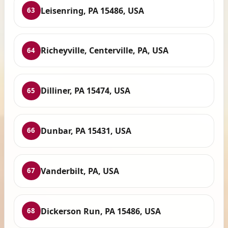
Leisenring, PA 15486, USA
63
Richeyville, Centerville, PA, USA
64
Dilliner, PA 15474, USA
65
Dunbar, PA 15431, USA
66
Vanderbilt, PA, USA
67
Dickerson Run, PA 15486, USA
68