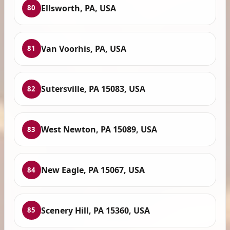
Ellsworth, PA, USA
80
Van Voorhis, PA, USA
81
Sutersville, PA 15083, USA
82
West Newton, PA 15089, USA
83
New Eagle, PA 15067, USA
84
Scenery Hill, PA 15360, USA
85