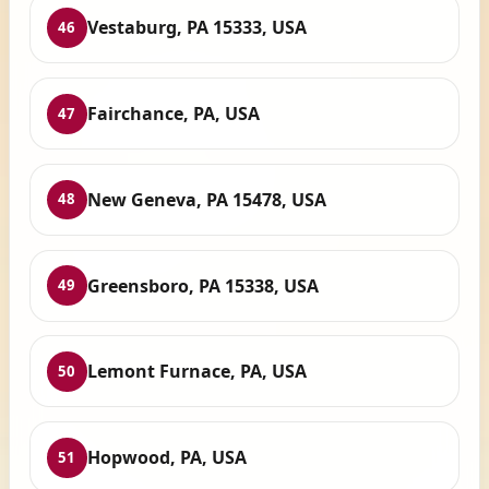
Vestaburg, PA 15333, USA
46
Fairchance, PA, USA
47
New Geneva, PA 15478, USA
48
Greensboro, PA 15338, USA
49
Lemont Furnace, PA, USA
50
Hopwood, PA, USA
51