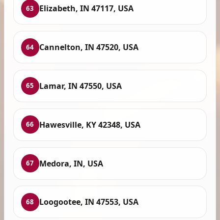
Elizabeth, IN 47117, USA
63
Cannelton, IN 47520, USA
64
Lamar, IN 47550, USA
65
Hawesville, KY 42348, USA
66
Medora, IN, USA
67
Loogootee, IN 47553, USA
68