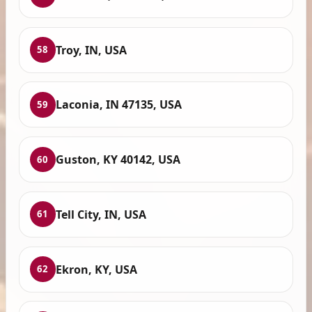
Troy, IN, USA
58
Laconia, IN 47135, USA
59
Guston, KY 40142, USA
60
Tell City, IN, USA
61
Ekron, KY, USA
62