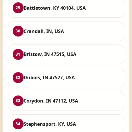
Battletown, KY 40104, USA
29
Crandall, IN, USA
30
Bristow, IN 47515, USA
31
Dubois, IN 47527, USA
32
Corydon, IN 47112, USA
33
Stephensport, KY, USA
34