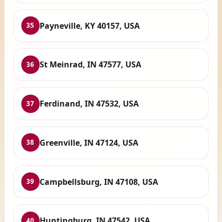
Payneville, KY 40157, USA
35
St Meinrad, IN 47577, USA
36
Ferdinand, IN 47532, USA
37
Greenville, IN 47124, USA
38
Campbellsburg, IN 47108, USA
39
Huntingburg, IN 47542, USA
40