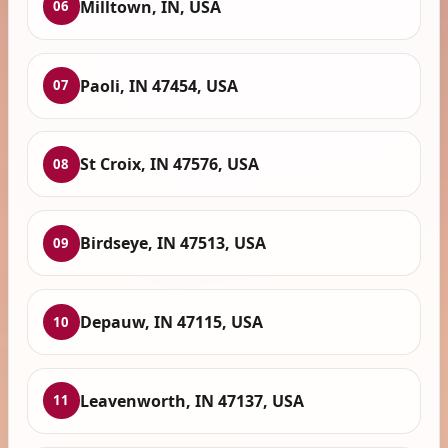
Milltown, IN, USA
06
Paoli, IN 47454, USA
07
St Croix, IN 47576, USA
08
Birdseye, IN 47513, USA
09
Depauw, IN 47115, USA
10
Leavenworth, IN 47137, USA
11