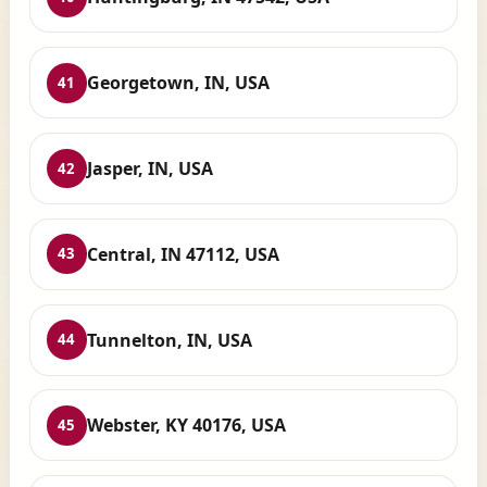
Georgetown, IN, USA
41
Jasper, IN, USA
42
Central, IN 47112, USA
43
Tunnelton, IN, USA
44
Webster, KY 40176, USA
45