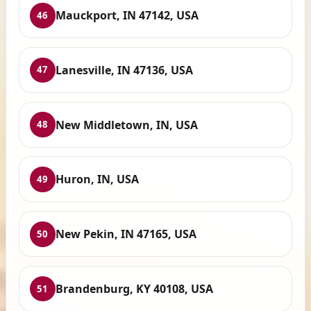
Mauckport, IN 47142, USA
46
Lanesville, IN 47136, USA
47
New Middletown, IN, USA
48
Huron, IN, USA
49
New Pekin, IN 47165, USA
50
Brandenburg, KY 40108, USA
51