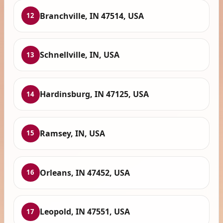
Branchville, IN 47514, USA
12
Schnellville, IN, USA
13
Hardinsburg, IN 47125, USA
14
Ramsey, IN, USA
15
Orleans, IN 47452, USA
16
Leopold, IN 47551, USA
17