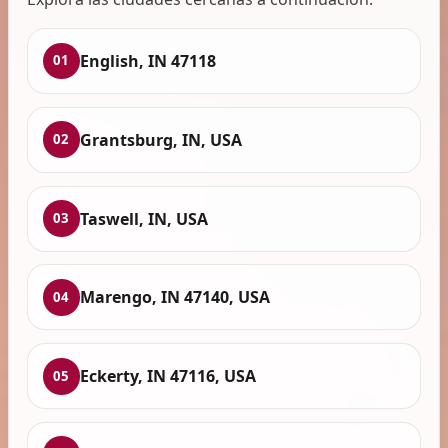
English, IN 47118
01
Grantsburg, IN, USA
02
Taswell, IN, USA
03
Marengo, IN 47140, USA
04
Eckerty, IN 47116, USA
05