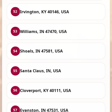
Irvington, KY 40146, USA
52
Williams, IN 47470, USA
53
Shoals, IN 47581, USA
54
Santa Claus, IN, USA
55
Cloverport, KY 40111, USA
56
Evanston, IN 47531, USA
57