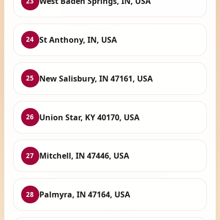
West Baden Springs, IN, USA
23
St Anthony, IN, USA
24
New Salisbury, IN 47161, USA
25
Union Star, KY 40170, USA
26
Mitchell, IN 47446, USA
27
Palmyra, IN 47164, USA
28