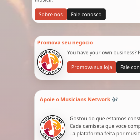
Sobre nos
Fale conosco
Promova seu negocio
You have your own business? Re
Promova sua loja
Fale co
Apoie o Musicians Network 🎶
Gostou do que estamos constr
Cada camiseta que voce comp
- a plataforma feita por musi