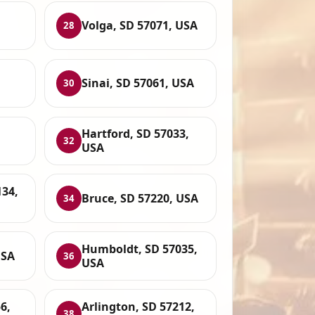
D
Volga, SD 57071, USA
28
Sinai, SD 57061, USA
30
Hartford, SD 57033,
32
USA
34,
Bruce, SD 57220, USA
34
Humboldt, SD 57035,
USA
36
USA
6,
Arlington, SD 57212,
38