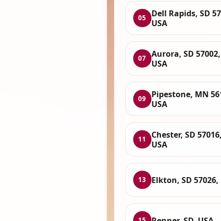
Dell Rapids, SD 5
05
USA
Aurora, SD 57002,
07
USA
Pipestone, MN 56
09
USA
Chester, SD 57016
11
USA
Elkton, SD 57026,
13
Renner, SD, USA
15