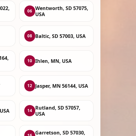
7022,
Wentworth, SD 57075,
06
USA
Baltic, SD 57003, USA
08
164,
Ihlen, MN, USA
10
,
Jasper, MN 56144, USA
12
Rutland, SD 57057,
 USA
14
USA
Garretson, SD 57030,
16