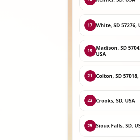
White, SD 57276,
17
Madison, SD 5704
19
USA
Colton, SD 57018,
21
Crooks, SD, USA
23
Sioux Falls, SD, U
25