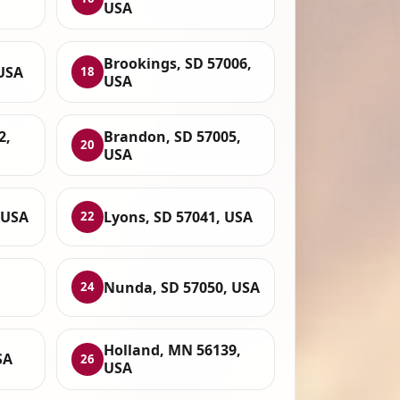
USA
Brookings, SD 57006,
 USA
18
USA
2,
Brandon, SD 57005,
20
USA
 USA
Lyons, SD 57041, USA
22
Nunda, SD 57050, USA
24
Holland, MN 56139,
SA
26
USA