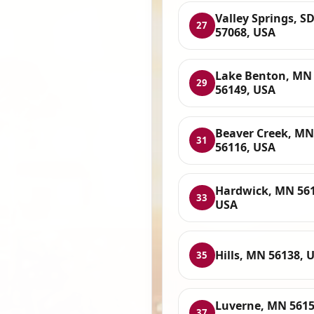
Valley Springs, S
27
57068, USA
Lake Benton, MN
29
56149, USA
Beaver Creek, MN
31
56116, USA
Hardwick, MN 561
33
USA
Hills, MN 56138, 
35
Luverne, MN 5615
37