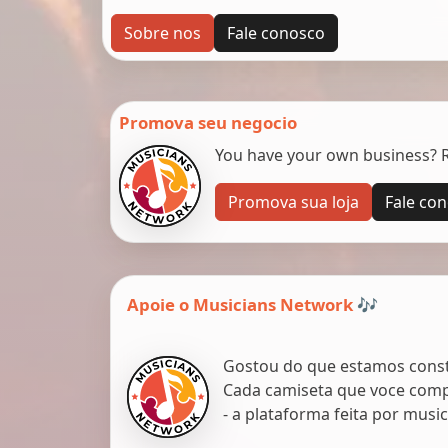
Sobre nos
Fale conosco
Promova seu negocio
You have your own business? Re
Promova sua loja
Fale co
Apoie o Musicians Network 🎶
Gostou do que estamos constr
Cada camiseta que voce comp
- a plataforma feita por musi