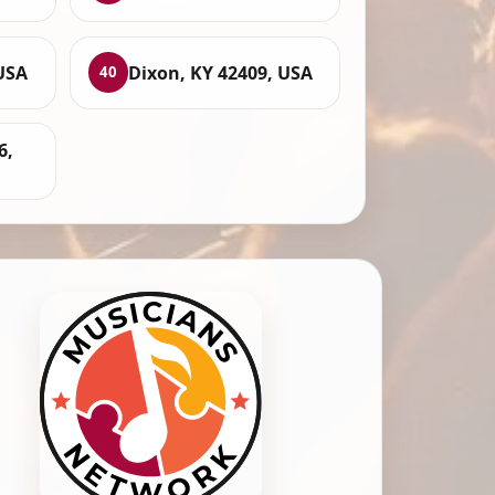
USA
Dixon, KY 42409, USA
40
6,