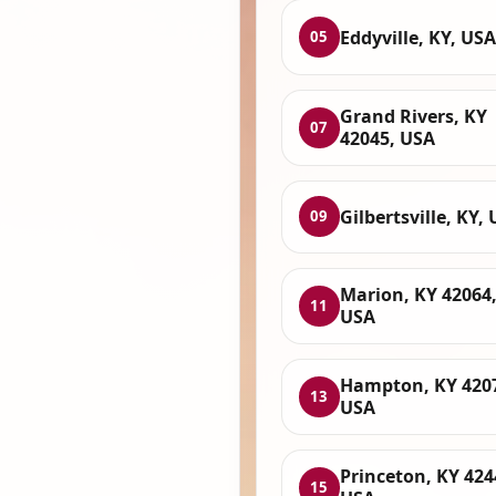
Eddyville, KY, USA
05
Grand Rivers, KY
07
42045, USA
Gilbertsville, KY,
09
Marion, KY 42064
11
USA
Hampton, KY 420
13
USA
Princeton, KY 424
15