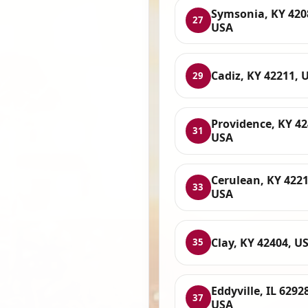
Symsonia, KY 420
27
USA
Cadiz, KY 42211, 
29
Providence, KY 42
31
USA
Cerulean, KY 4221
33
USA
Clay, KY 42404, U
35
Eddyville, IL 6292
37
USA