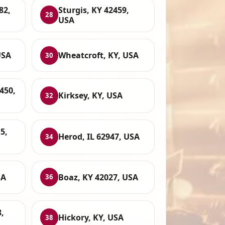
82,
Sturgis, KY 42459,
28
USA
USA
Wheatcroft, KY, USA
30
450,
Kirksey, KY, USA
32
5,
Herod, IL 62947, USA
34
SA
Boaz, KY 42027, USA
36
8,
Hickory, KY, USA
38