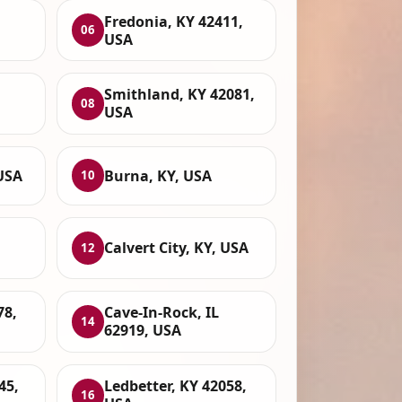
Fredonia, KY 42411,
06
USA
Smithland, KY 42081,
08
USA
 USA
Burna, KY, USA
10
,
Calvert City, KY, USA
12
78,
Cave-In-Rock, IL
14
62919, USA
45,
Ledbetter, KY 42058,
16