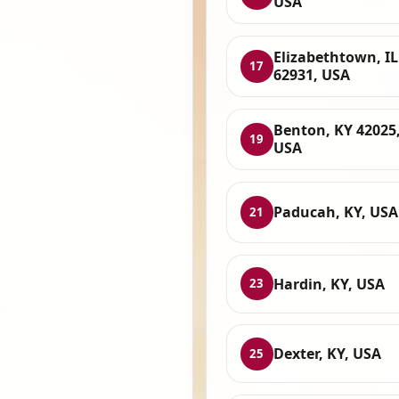
USA
Elizabethtown, IL
17
62931, USA
Benton, KY 42025
19
USA
Paducah, KY, USA
21
Hardin, KY, USA
23
Dexter, KY, USA
25