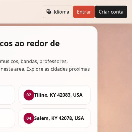
Idioma
Entrar
Criar conta
cos ao redor de
musicos, bandas, professores,
 nesta area. Explore as cidades proximas
Tiline, KY 42083, USA
02
Salem, KY 42078, USA
04