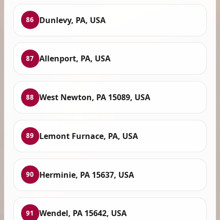
Dunlevy, PA, USA
86
Allenport, PA, USA
87
West Newton, PA 15089, USA
88
Lemont Furnace, PA, USA
89
Herminie, PA 15637, USA
90
Wendel, PA 15642, USA
91