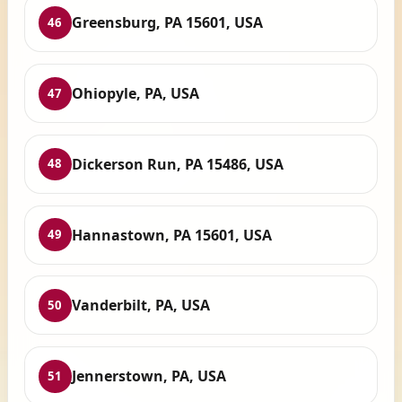
Greensburg, PA 15601, USA
46
Ohiopyle, PA, USA
47
Dickerson Run, PA 15486, USA
48
Hannastown, PA 15601, USA
49
Vanderbilt, PA, USA
50
Jennerstown, PA, USA
51