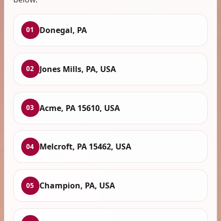
Donegal, PA
01
Jones Mills, PA, USA
02
Acme, PA 15610, USA
03
Melcroft, PA 15462, USA
04
Champion, PA, USA
05