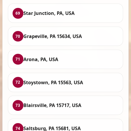
Star Junction, PA, USA
69
Grapeville, PA 15634, USA
70
Arona, PA, USA
71
Stoystown, PA 15563, USA
72
Blairsville, PA 15717, USA
73
Saltsburg, PA 15681, USA
74