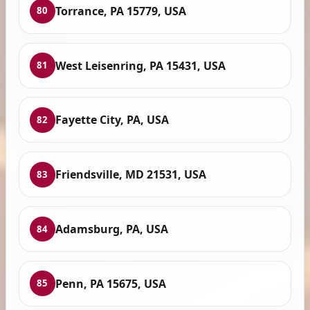
Torrance, PA 15779, USA
80
West Leisenring, PA 15431, USA
81
Fayette City, PA, USA
82
Friendsville, MD 21531, USA
83
Adamsburg, PA, USA
84
Penn, PA 15675, USA
85