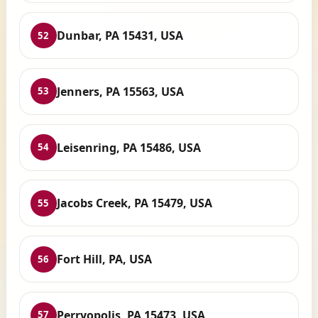
Dunbar, PA 15431, USA
52
Jenners, PA 15563, USA
53
Leisenring, PA 15486, USA
54
Jacobs Creek, PA 15479, USA
55
Fort Hill, PA, USA
56
Perryopolis, PA 15473, USA
57