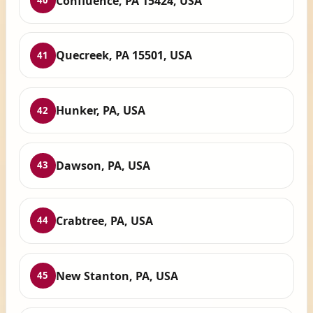
Confluence, PA 15424, USA
40
Quecreek, PA 15501, USA
41
Hunker, PA, USA
42
Dawson, PA, USA
43
Crabtree, PA, USA
44
New Stanton, PA, USA
45