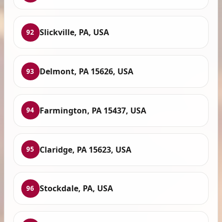
Slickville, PA, USA
92
Delmont, PA 15626, USA
93
Farmington, PA 15437, USA
94
Claridge, PA 15623, USA
95
Stockdale, PA, USA
96