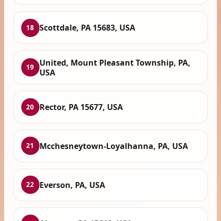
Scottdale, PA 15683, USA
18
United, Mount Pleasant Township, PA,
19
USA
Rector, PA 15677, USA
20
Mcchesneytown-Loyalhanna, PA, USA
21
Everson, PA, USA
22