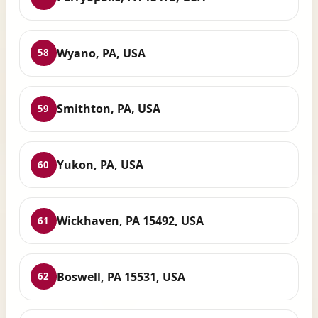
Wyano, PA, USA
58
Smithton, PA, USA
59
Yukon, PA, USA
60
Wickhaven, PA 15492, USA
61
Boswell, PA 15531, USA
62