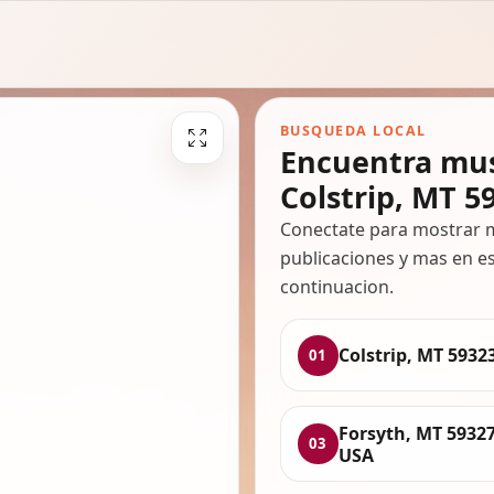
BUSQUEDA LOCAL
Encuentra mus
Colstrip, MT 5
Conectate para mostrar m
publicaciones y mas en es
continuacion.
Colstrip, MT 5932
01
Forsyth, MT 59327
03
USA