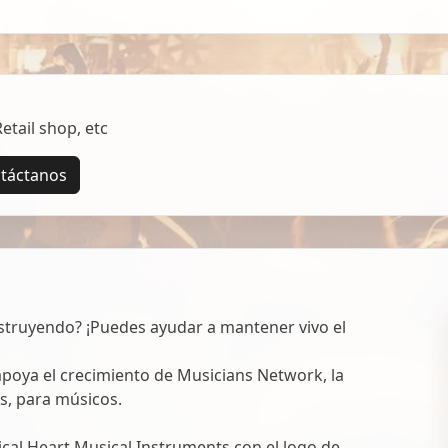
tail shop, etc
táctanos
struyendo? ¡Puedes ayudar a mantener vivo el
oya el crecimiento de Musicians Network, la
s, para músicos.
al Heart Musical Instruments con el logo de