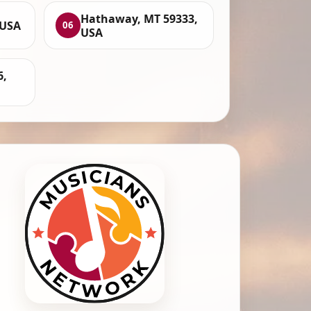
Hathaway, MT 59333,
 USA
06
USA
6,