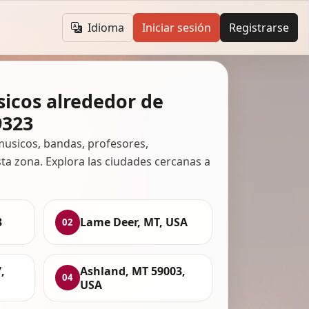
Idioma
Iniciar sesión
Registrarse
icos alrededor de
9323
usicos, bandas, profesores,
ta zona. Explora las ciudades cercanas a
3
Lame Deer, MT, USA
02
,
Ashland, MT 59003,
04
USA