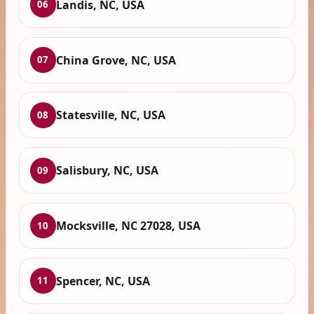
Landis, NC, USA
06
China Grove, NC, USA
07
Statesville, NC, USA
08
Salisbury, NC, USA
09
Mocksville, NC 27028, USA
10
Spencer, NC, USA
11