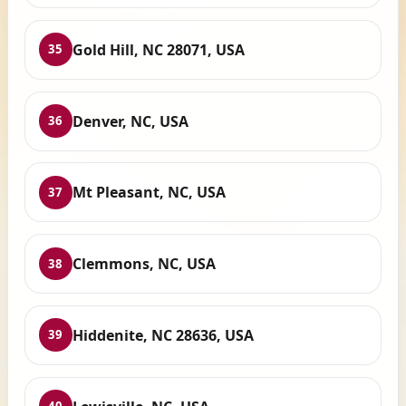
Gold Hill, NC 28071, USA
35
Denver, NC, USA
36
Mt Pleasant, NC, USA
37
Clemmons, NC, USA
38
Hiddenite, NC 28636, USA
39