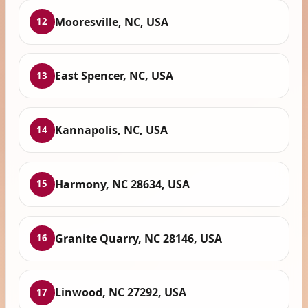
Mooresville, NC, USA
12
East Spencer, NC, USA
13
Kannapolis, NC, USA
14
Harmony, NC 28634, USA
15
Granite Quarry, NC 28146, USA
16
Linwood, NC 27292, USA
17