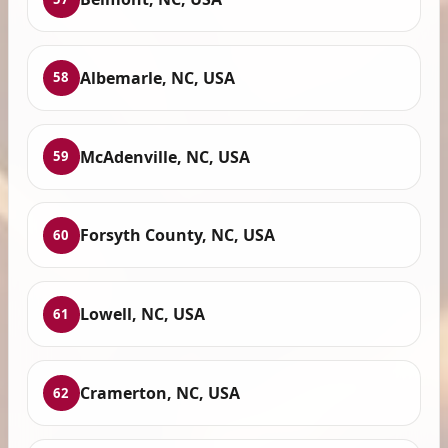
Albemarle, NC, USA
58
McAdenville, NC, USA
59
Forsyth County, NC, USA
60
Lowell, NC, USA
61
Cramerton, NC, USA
62