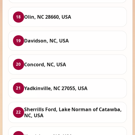
Olin, NC 28660, USA
18
Davidson, NC, USA
19
Concord, NC, USA
20
Yadkinville, NC 27055, USA
21
Sherrills Ford, Lake Norman of Catawba,
22
NC, USA