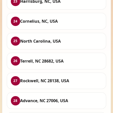
Harrisburg, NC, USA
23
Cornelius, NC, USA
24
North Carolina, USA
25
Terrell, NC 28682, USA
26
Rockwell, NC 28138, USA
27
Advance, NC 27006, USA
28