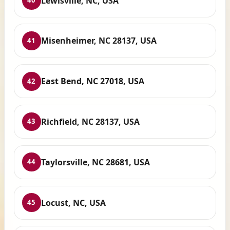
Lewisville, NC, USA
40
Misenheimer, NC 28137, USA
41
East Bend, NC 27018, USA
42
Richfield, NC 28137, USA
43
Taylorsville, NC 28681, USA
44
Locust, NC, USA
45