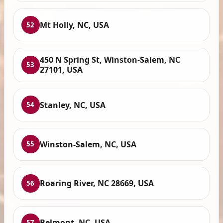
Mt Holly, NC, USA
52
450 N Spring St, Winston-Salem, NC
53
27101, USA
Stanley, NC, USA
54
Winston-Salem, NC, USA
55
Roaring River, NC 28669, USA
56
Belmont, NC, USA
57