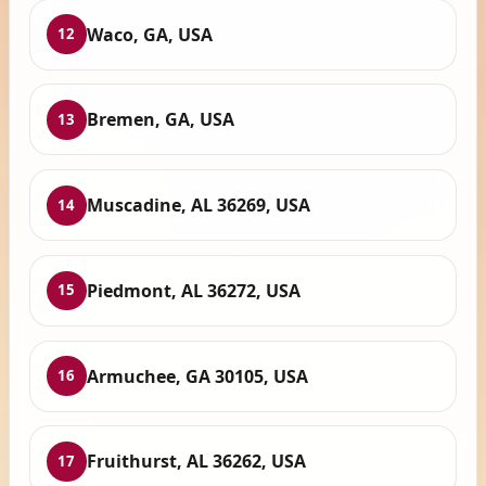
Waco, GA, USA
12
Bremen, GA, USA
13
Muscadine, AL 36269, USA
14
Piedmont, AL 36272, USA
15
Armuchee, GA 30105, USA
16
Fruithurst, AL 36262, USA
17