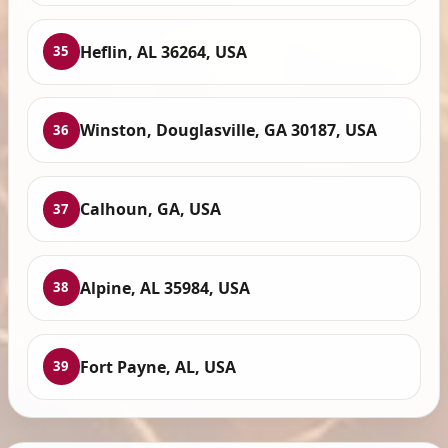
Heflin, AL 36264, USA
35
Winston, Douglasville, GA 30187, USA
36
Calhoun, GA, USA
37
Alpine, AL 35984, USA
38
Fort Payne, AL, USA
39