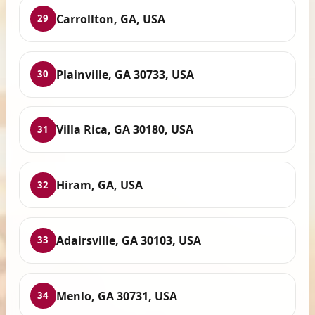
Carrollton, GA, USA
29
Plainville, GA 30733, USA
30
Villa Rica, GA 30180, USA
31
Hiram, GA, USA
32
Adairsville, GA 30103, USA
33
Menlo, GA 30731, USA
34