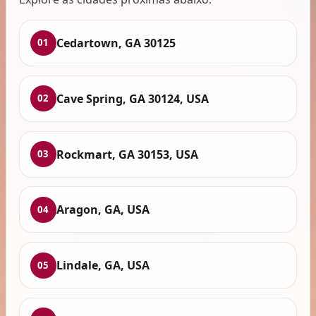
Cedartown, GA 30125
01
Cave Spring, GA 30124, USA
02
Rockmart, GA 30153, USA
03
Aragon, GA, USA
04
Lindale, GA, USA
05