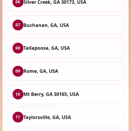
Silver Creek, GA 30173, USA
06
Buchanan, GA, USA
07
Tallapoosa, GA, USA
08
Rome, GA, USA
09
Mt Berry, GA 30165, USA
10
Taylorsville, GA, USA
11