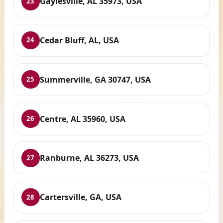
Gaylesville, AL 35973, USA
23
Cedar Bluff, AL, USA
24
Summerville, GA 30747, USA
25
Centre, AL 35960, USA
26
Ranburne, AL 36273, USA
27
Cartersville, GA, USA
28