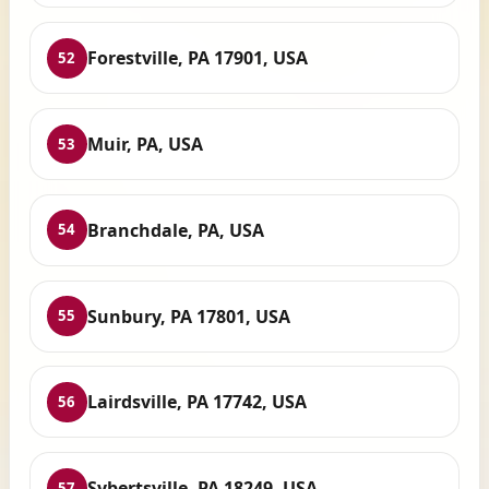
Forestville, PA 17901, USA
52
Muir, PA, USA
53
Branchdale, PA, USA
54
Sunbury, PA 17801, USA
55
Lairdsville, PA 17742, USA
56
Sybertsville, PA 18249, USA
57