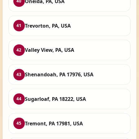
Oneida, PA, USA
40
Trevorton, PA, USA
41
Valley View, PA, USA
42
Shenandoah, PA 17976, USA
43
Sugarloaf, PA 18222, USA
44
Tremont, PA 17981, USA
45