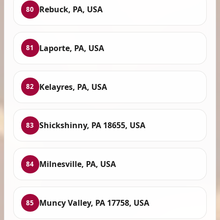
Rebuck, PA, USA
80
Laporte, PA, USA
81
Kelayres, PA, USA
82
Shickshinny, PA 18655, USA
83
Milnesville, PA, USA
84
Muncy Valley, PA 17758, USA
85