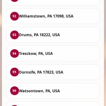
Williamstown, PA 17098, USA
92
Drums, PA 18222, USA
93
Tresckow, PA, USA
94
Dornsife, PA 17823, USA
95
Watsontown, PA, USA
96