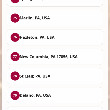
Marlin, PA, USA
75
Hazleton, PA, USA
76
New Columbia, PA 17856, USA
77
St Clair, PA, USA
78
Delano, PA, USA
79