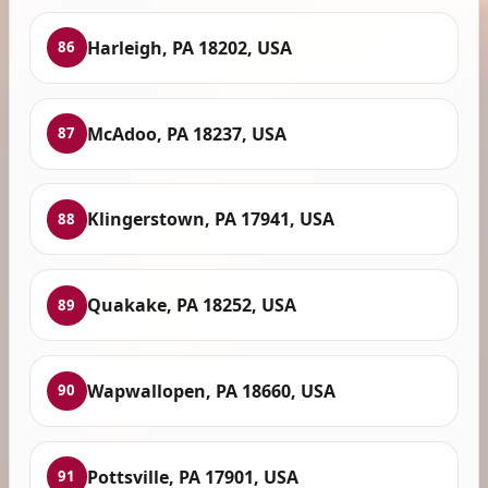
Harleigh, PA 18202, USA
86
McAdoo, PA 18237, USA
87
Klingerstown, PA 17941, USA
88
Quakake, PA 18252, USA
89
Wapwallopen, PA 18660, USA
90
Pottsville, PA 17901, USA
91