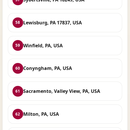
Lewisburg, PA 17837, USA
58
Winfield, PA, USA
59
Conyngham, PA, USA
60
Sacramento, Valley View, PA, USA
61
Milton, PA, USA
62