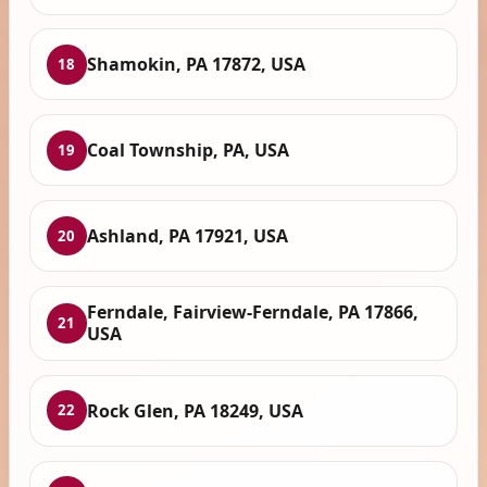
Shamokin, PA 17872, USA
18
Coal Township, PA, USA
19
Ashland, PA 17921, USA
20
Ferndale, Fairview-Ferndale, PA 17866,
21
USA
Rock Glen, PA 18249, USA
22