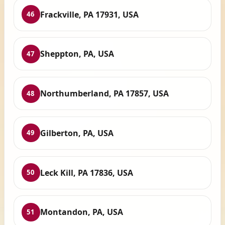
Frackville, PA 17931, USA
46
Sheppton, PA, USA
47
Northumberland, PA 17857, USA
48
Gilberton, PA, USA
49
Leck Kill, PA 17836, USA
50
Montandon, PA, USA
51