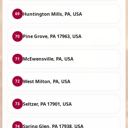
Huntington Mills, PA, USA
69
Pine Grove, PA 17963, USA
70
McEwensville, PA, USA
71
West Milton, PA, USA
72
Seltzer, PA 17901, USA
73
Spring Glen, PA 17938, USA
74