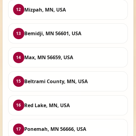
Mizpah, MN, USA
12
Bemidji, MN 56601, USA
13
Max, MN 56659, USA
14
Beltrami County, MN, USA
15
Red Lake, MN, USA
16
Ponemah, MN 56666, USA
17