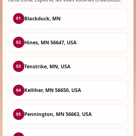
Blackduck, MN
01
Hines, MN 56647, USA
02
Tenstrike, MN, USA
03
Kelliher, MN 56650, USA
04
Pennington, MN 56663, USA
05