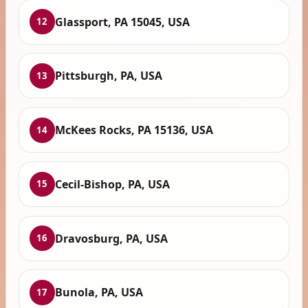
Glassport, PA 15045, USA
12
Pittsburgh, PA, USA
13
McKees Rocks, PA 15136, USA
14
Cecil-Bishop, PA, USA
15
Dravosburg, PA, USA
16
Bunola, PA, USA
17