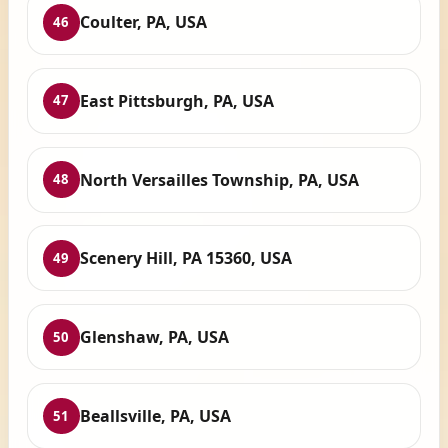
Coulter, PA, USA
46
East Pittsburgh, PA, USA
47
North Versailles Township, PA, USA
48
Scenery Hill, PA 15360, USA
49
Glenshaw, PA, USA
50
Beallsville, PA, USA
51