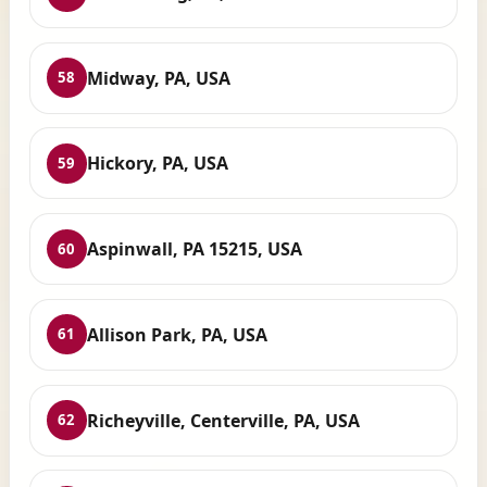
Midway, PA, USA
58
Hickory, PA, USA
59
Aspinwall, PA 15215, USA
60
Allison Park, PA, USA
61
Richeyville, Centerville, PA, USA
62