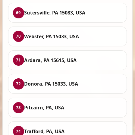
Sutersville, PA 15083, USA
69
Webster, PA 15033, USA
70
Ardara, PA 15615, USA
71
Donora, PA 15033, USA
72
Pitcairn, PA, USA
73
Trafford, PA, USA
74