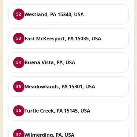
Westland, PA 15340, USA
52
East McKeesport, PA 15035, USA
53
Buena Vista, PA, USA
54
Meadowlands, PA 15301, USA
55
Turtle Creek, PA 15145, USA
56
Wilmerding, PA, USA
57