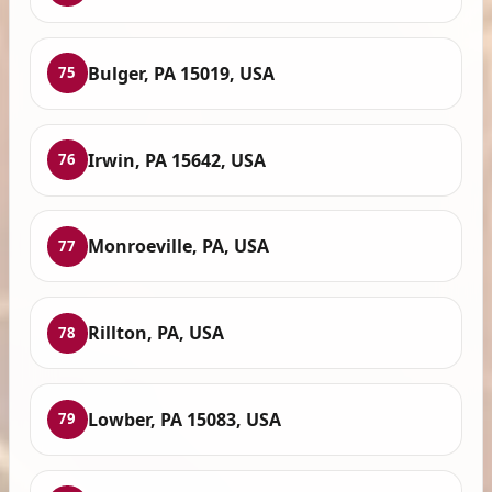
Bulger, PA 15019, USA
75
Irwin, PA 15642, USA
76
Monroeville, PA, USA
77
Rillton, PA, USA
78
Lowber, PA 15083, USA
79