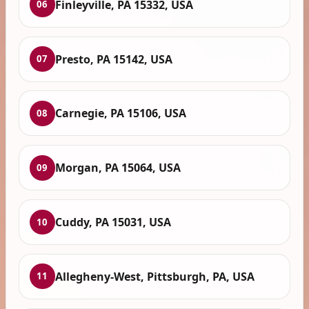
Finleyville, PA 15332, USA
06
Presto, PA 15142, USA
07
Carnegie, PA 15106, USA
08
Morgan, PA 15064, USA
09
Cuddy, PA 15031, USA
10
Allegheny-West, Pittsburgh, PA, USA
11