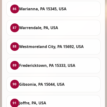
Marianna, PA 15345, USA
86
Warrendale, PA, USA
87
Westmoreland City, PA 15692, USA
88
Fredericktown, PA 15333, USA
89
Gibsonia, PA 15044, USA
90
Joffre, PA, USA
91