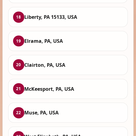
Liberty, PA 15133, USA
18
Elrama, PA, USA
19
Clairton, PA, USA
20
McKeesport, PA, USA
21
Muse, PA, USA
22