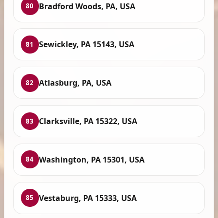
Bradford Woods, PA, USA
80
Sewickley, PA 15143, USA
81
Atlasburg, PA, USA
82
Clarksville, PA 15322, USA
83
Washington, PA 15301, USA
84
Vestaburg, PA 15333, USA
85