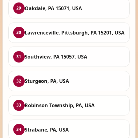
Oakdale, PA 15071, USA
29
Lawrenceville, Pittsburgh, PA 15201, USA
30
Southview, PA 15057, USA
31
Sturgeon, PA, USA
32
Robinson Township, PA, USA
33
Strabane, PA, USA
34