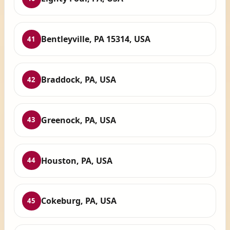
Bentleyville, PA 15314, USA
41
Braddock, PA, USA
42
Greenock, PA, USA
43
Houston, PA, USA
44
Cokeburg, PA, USA
45