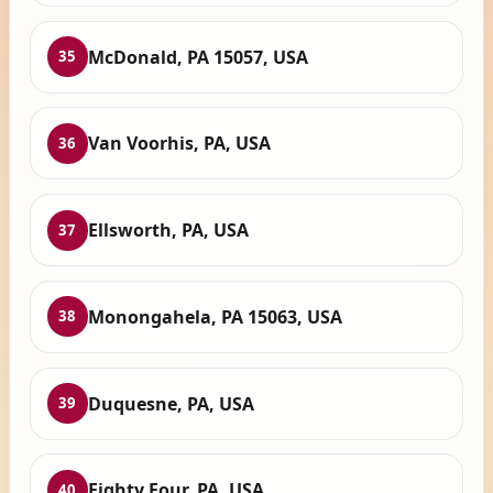
McDonald, PA 15057, USA
35
Van Voorhis, PA, USA
36
Ellsworth, PA, USA
37
Monongahela, PA 15063, USA
38
Duquesne, PA, USA
39
Eighty Four, PA, USA
40