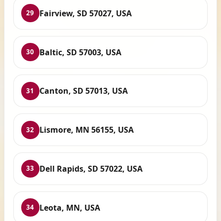
Fairview, SD 57027, USA
29
Baltic, SD 57003, USA
30
Canton, SD 57013, USA
31
Lismore, MN 56155, USA
32
Dell Rapids, SD 57022, USA
33
Leota, MN, USA
34