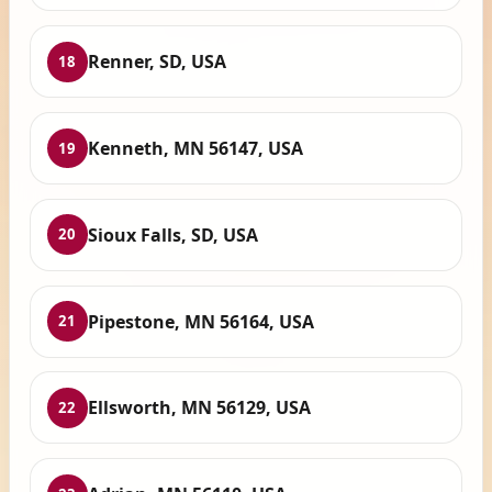
Renner, SD, USA
18
Kenneth, MN 56147, USA
19
Sioux Falls, SD, USA
20
Pipestone, MN 56164, USA
21
Ellsworth, MN 56129, USA
22