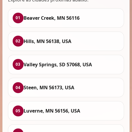
Beaver Creek, MN 56116
01
Hills, MN 56138, USA
02
Valley Springs, SD 57068, USA
03
Steen, MN 56173, USA
04
Luverne, MN 56156, USA
05