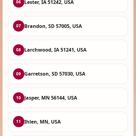
Lester, IA 51242, USA
06
Brandon, SD 57005, USA
07
Larchwood, IA 51241, USA
08
Garretson, SD 57030, USA
09
Jasper, MN 56144, USA
10
Ihlen, MN, USA
11