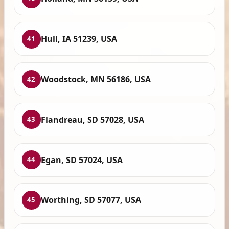
Hull, IA 51239, USA
41
Woodstock, MN 56186, USA
42
Flandreau, SD 57028, USA
43
Egan, SD 57024, USA
44
Worthing, SD 57077, USA
45