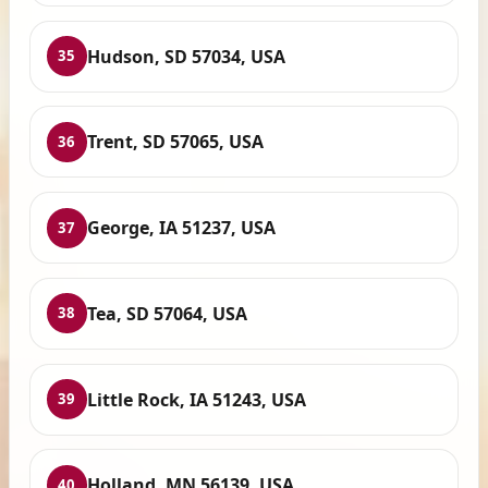
Hudson, SD 57034, USA
35
Trent, SD 57065, USA
36
George, IA 51237, USA
37
Tea, SD 57064, USA
38
Little Rock, IA 51243, USA
39
Holland, MN 56139, USA
40