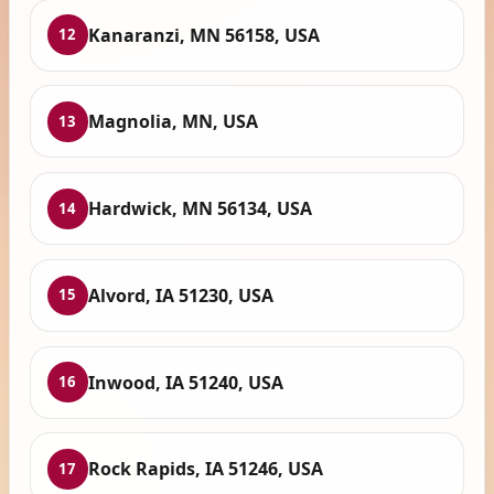
Kanaranzi, MN 56158, USA
12
Magnolia, MN, USA
13
Hardwick, MN 56134, USA
14
Alvord, IA 51230, USA
15
Inwood, IA 51240, USA
16
Rock Rapids, IA 51246, USA
17