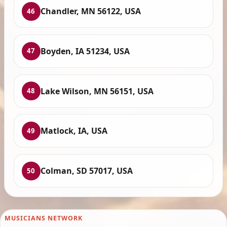
Chandler, MN 56122, USA
46
Boyden, IA 51234, USA
47
Lake Wilson, MN 56151, USA
48
Matlock, IA, USA
49
Colman, SD 57017, USA
50
MUSICIANS NETWORK