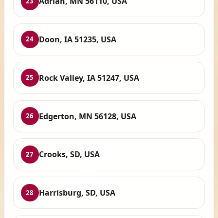
Adrian, MN 56110, USA
23
Doon, IA 51235, USA
24
Rock Valley, IA 51247, USA
25
Edgerton, MN 56128, USA
26
Crooks, SD, USA
27
Harrisburg, SD, USA
28