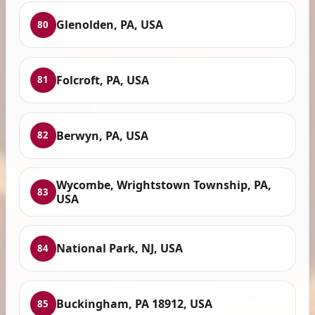
Glenolden, PA, USA
80
Folcroft, PA, USA
81
Berwyn, PA, USA
82
Wycombe, Wrightstown Township, PA,
83
USA
National Park, NJ, USA
84
Buckingham, PA 18912, USA
85