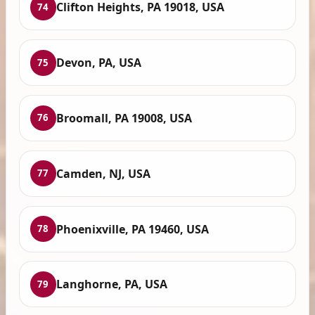
Clifton Heights, PA 19018, USA
74
Devon, PA, USA
75
Broomall, PA 19008, USA
76
Camden, NJ, USA
77
Phoenixville, PA 19460, USA
78
Langhorne, PA, USA
79