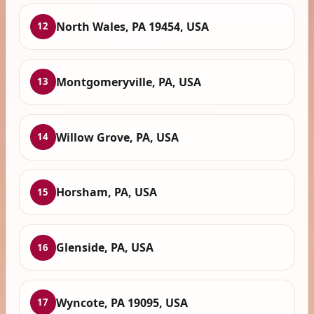
North Wales, PA 19454, USA
12
Montgomeryville, PA, USA
13
Willow Grove, PA, USA
14
Horsham, PA, USA
15
Glenside, PA, USA
16
Wyncote, PA 19095, USA
17