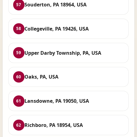
Souderton, PA 18964, USA
57
Collegeville, PA 19426, USA
58
Upper Darby Township, PA, USA
59
Oaks, PA, USA
60
Lansdowne, PA 19050, USA
61
Richboro, PA 18954, USA
62