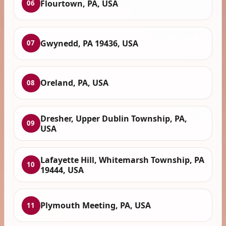
Flourtown, PA, USA
06
Gwynedd, PA 19436, USA
07
Oreland, PA, USA
08
Dresher, Upper Dublin Township, PA,
09
USA
Lafayette Hill, Whitemarsh Township, PA
10
19444, USA
Plymouth Meeting, PA, USA
11