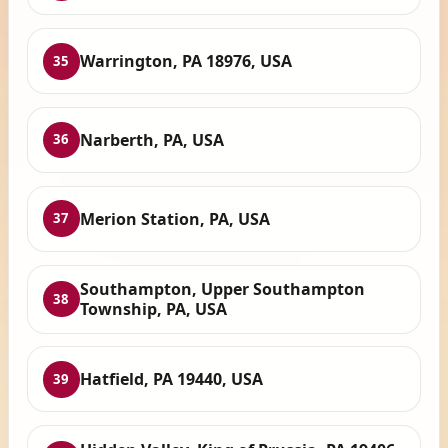
Warrington, PA 18976, USA
35
Narberth, PA, USA
36
Merion Station, PA, USA
37
Southampton, Upper Southampton
38
Township, PA, USA
Hatfield, PA 19440, USA
39