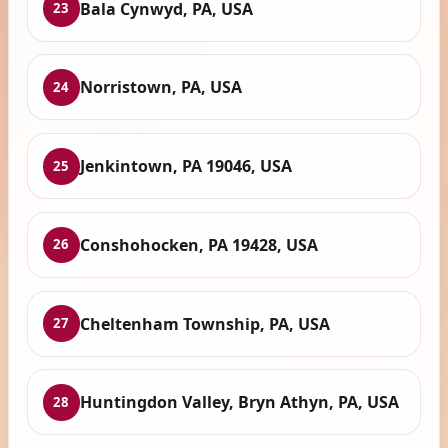
Bala Cynwyd, PA, USA
23
Norristown, PA, USA
24
Jenkintown, PA 19046, USA
25
Conshohocken, PA 19428, USA
26
Cheltenham Township, PA, USA
27
Huntingdon Valley, Bryn Athyn, PA, USA
28