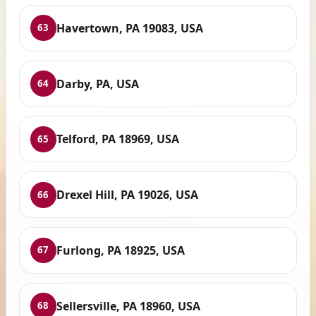
Havertown, PA 19083, USA
63
Darby, PA, USA
64
Telford, PA 18969, USA
65
Drexel Hill, PA 19026, USA
66
Furlong, PA 18925, USA
67
Sellersville, PA 18960, USA
68