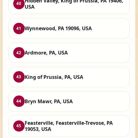
Hidden Valley, King of Prussia, PA 19406,
40
USA
Wynnewood, PA 19096, USA
41
Ardmore, PA, USA
42
King of Prussia, PA, USA
43
Bryn Mawr, PA, USA
44
Feasterville, Feasterville-Trevose, PA
45
19053, USA