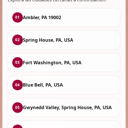
Ambler, PA 19002
01
Spring House, PA, USA
02
Fort Washington, PA, USA
03
Blue Bell, PA, USA
04
Gwynedd Valley, Spring House, PA, USA
05