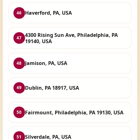
Haverford, PA, USA
46
4300 Rising Sun Ave, Philadelphia, PA
47
19140, USA
Jamison, PA, USA
48
Dublin, PA 18917, USA
49
Fairmount, Philadelphia, PA 19130, USA
50
Silverdale, PA, USA
51