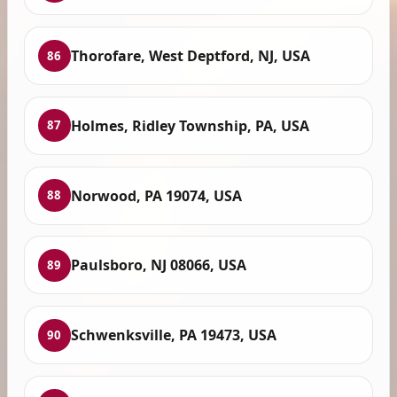
Thorofare, West Deptford, NJ, USA
86
Holmes, Ridley Township, PA, USA
87
Norwood, PA 19074, USA
88
Paulsboro, NJ 08066, USA
89
Schwenksville, PA 19473, USA
90