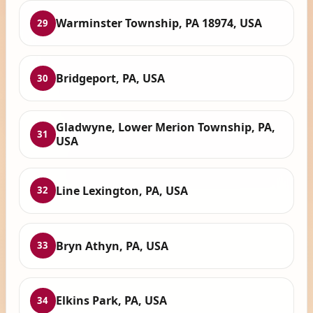
Warminster Township, PA 18974, USA
29
Bridgeport, PA, USA
30
Gladwyne, Lower Merion Township, PA,
31
USA
Line Lexington, PA, USA
32
Bryn Athyn, PA, USA
33
Elkins Park, PA, USA
34