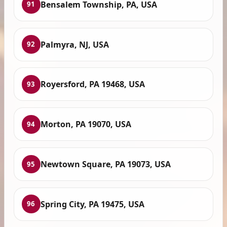
Bensalem Township, PA, USA
91
Palmyra, NJ, USA
92
Royersford, PA 19468, USA
93
Morton, PA 19070, USA
94
Newtown Square, PA 19073, USA
95
Spring City, PA 19475, USA
96