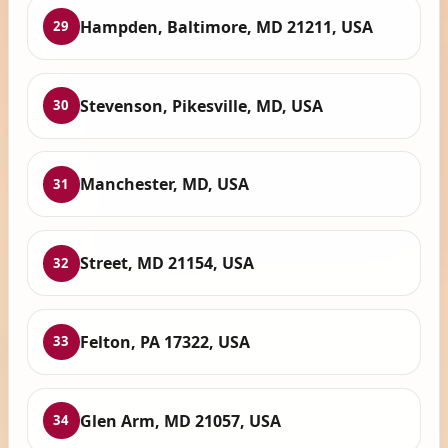
Hampden, Baltimore, MD 21211, USA
29
Stevenson, Pikesville, MD, USA
30
Manchester, MD, USA
31
Street, MD 21154, USA
32
Felton, PA 17322, USA
33
Glen Arm, MD 21057, USA
34