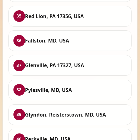
Red Lion, PA 17356, USA
35
Fallston, MD, USA
36
Glenville, PA 17327, USA
37
Pylesville, MD, USA
38
Glyndon, Reisterstown, MD, USA
39
Parkville, MD, USA
40