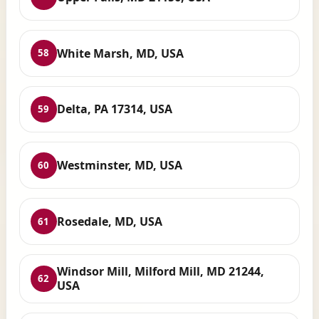
White Marsh, MD, USA
58
Delta, PA 17314, USA
59
Westminster, MD, USA
60
Rosedale, MD, USA
61
Windsor Mill, Milford Mill, MD 21244,
62
USA