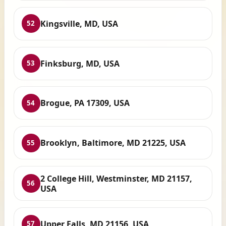
Kingsville, MD, USA
52
Finksburg, MD, USA
53
Brogue, PA 17309, USA
54
Brooklyn, Baltimore, MD 21225, USA
55
2 College Hill, Westminster, MD 21157,
56
USA
Upper Falls, MD 21156, USA
57