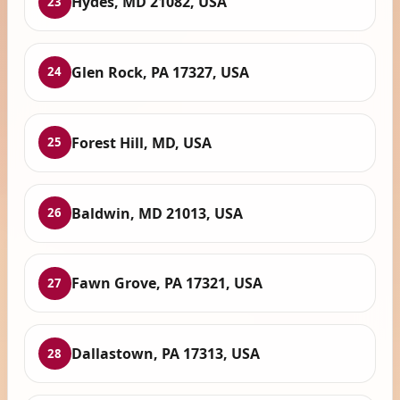
Hydes, MD 21082, USA
23
Glen Rock, PA 17327, USA
24
Forest Hill, MD, USA
25
Baldwin, MD 21013, USA
26
Fawn Grove, PA 17321, USA
27
Dallastown, PA 17313, USA
28