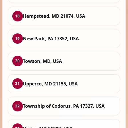
Hampstead, MD 21074, USA
18
New Park, PA 17352, USA
19
Towson, MD, USA
20
Upperco, MD 21155, USA
21
Township of Codorus, PA 17327, USA
22