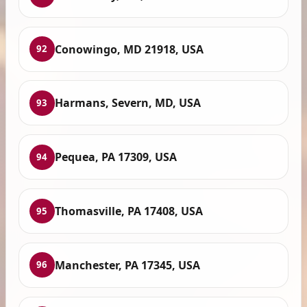
Conowingo, MD 21918, USA
92
Harmans, Severn, MD, USA
93
Pequea, PA 17309, USA
94
Thomasville, PA 17408, USA
95
Manchester, PA 17345, USA
96