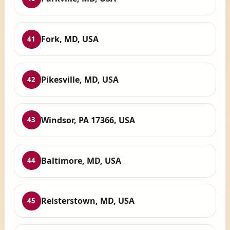
Fork, MD, USA
41
Pikesville, MD, USA
42
Windsor, PA 17366, USA
43
Baltimore, MD, USA
44
Reisterstown, MD, USA
45