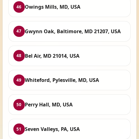
Owings Mills, MD, USA
46
Gwynn Oak, Baltimore, MD 21207, USA
47
Bel Air, MD 21014, USA
48
Whiteford, Pylesville, MD, USA
49
Perry Hall, MD, USA
50
Seven Valleys, PA, USA
51