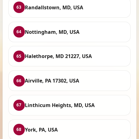
Randallstown, MD, USA
63
Nottingham, MD, USA
64
Halethorpe, MD 21227, USA
65
Airville, PA 17302, USA
66
Linthicum Heights, MD, USA
67
York, PA, USA
68