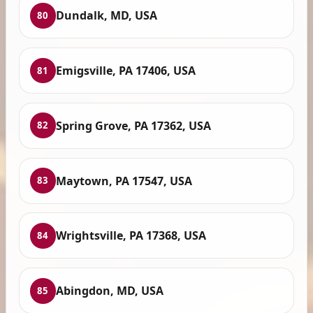
Dundalk, MD, USA
80
Emigsville, PA 17406, USA
81
Spring Grove, PA 17362, USA
82
Maytown, PA 17547, USA
83
Wrightsville, PA 17368, USA
84
Abingdon, MD, USA
85