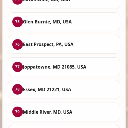
Glen Burnie, MD, USA
75
East Prospect, PA, USA
76
Joppatowne, MD 21085, USA
77
Essex, MD 21221, USA
78
Middle River, MD, USA
79