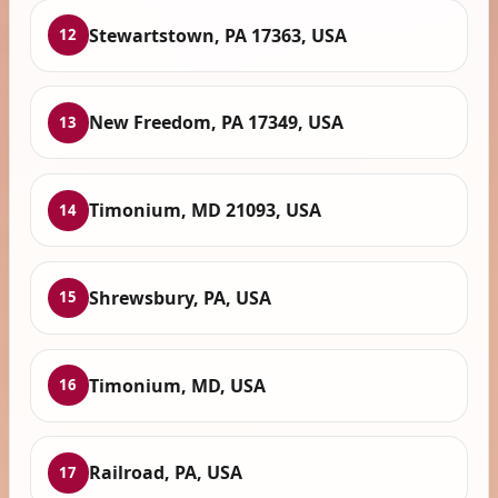
Stewartstown, PA 17363, USA
12
New Freedom, PA 17349, USA
13
Timonium, MD 21093, USA
14
Shrewsbury, PA, USA
15
Timonium, MD, USA
16
Railroad, PA, USA
17