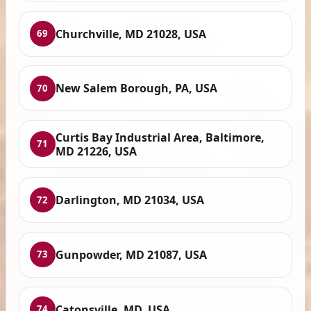
Churchville, MD 21028, USA
69
New Salem Borough, PA, USA
70
Curtis Bay Industrial Area, Baltimore,
71
MD 21226, USA
Darlington, MD 21034, USA
72
Gunpowder, MD 21087, USA
73
Catonsville, MD, USA
74