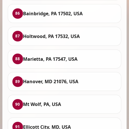
Bainbridge, PA 17502, USA
86
Holtwood, PA 17532, USA
87
Marietta, PA 17547, USA
88
Hanover, MD 21076, USA
89
Mt Wolf, PA, USA
90
Ellicott City, MD, USA
91