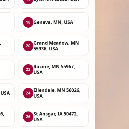
Geneva, MN, USA
18
,
Grand Meadow, MN
20
55936, USA
Racine, MN 55967,
22
USA
Ellendale, MN 56026,
 USA
24
USA
6,
St Ansgar, IA 50472,
26
USA