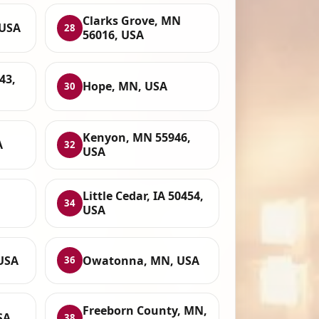
Clarks Grove, MN
 USA
28
56016, USA
43,
Hope, MN, USA
30
Kenyon, MN 55946,
A
32
USA
Little Cedar, IA 50454,
34
USA
 USA
Owatonna, MN, USA
36
Freeborn County, MN,
SA
38