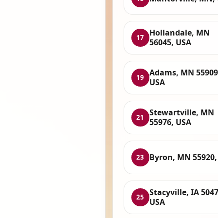
Hollandale, MN
17
56045, USA
Adams, MN 55909
19
USA
Stewartville, MN
21
55976, USA
Byron, MN 55920,
23
Stacyville, IA 5047
25
USA