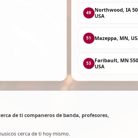
Northwood, IA 50
49
USA
Mazeppa, MN, US
51
Faribault, MN 550
53
USA
erca de ti companeros de banda, profesores,
 musicos cerca de ti hoy mismo.