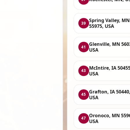
Spring Valley, MN
39
55975, USA
Glenville, MN 560
41
USA
McIntire, IA 50455
43
USA
Grafton, IA 50440
45
USA
Oronoco, MN 559
47
USA