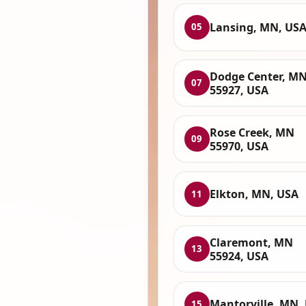
Lansing, MN, US
05
Dodge Center, M
07
55927, USA
Rose Creek, MN
09
55970, USA
Elkton, MN, USA
11
Claremont, MN
13
55924, USA
Mantorville, MN,
15