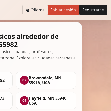
Idioma
Iniciar sesión
Registrarse
icos alrededor de
55982
usicos, bandas, profesores,
ta zona. Explora las ciudades cercanas a
Brownsdale, MN
82
02
55918, USA
73,
Hayfield, MN 55940,
04
USA