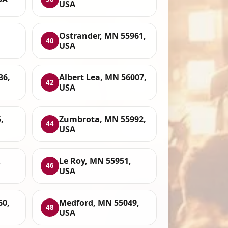
USA
Ostrander, MN 55961,
40
USA
36,
Albert Lea, MN 56007,
42
USA
,
Zumbrota, MN 55992,
44
USA
,
Le Roy, MN 55951,
46
USA
60,
Medford, MN 55049,
48
USA