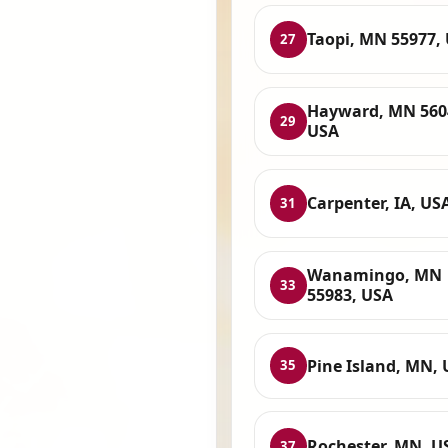
Taopi, MN 55977,
27
Hayward, MN 560
29
USA
Carpenter, IA, US
31
Wanamingo, MN
33
55983, USA
Pine Island, MN,
35
Rochester, MN, U
37