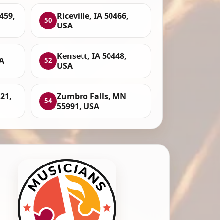
459,
Riceville, IA 50466,
50
USA
Kensett, IA 50448,
A
52
USA
21,
Zumbro Falls, MN
54
55991, USA