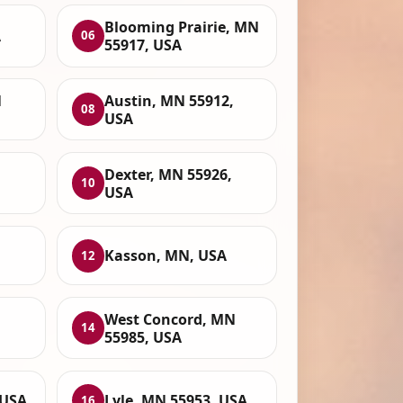
Blooming Prairie, MN
A
06
55917, USA
N
Austin, MN 55912,
08
USA
Dexter, MN 55926,
10
USA
Kasson, MN, USA
12
West Concord, MN
14
55985, USA
 USA
Lyle, MN 55953, USA
16