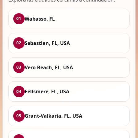
Wabasso, FL
01
Sebastian, FL, USA
02
Vero Beach, FL, USA
03
Fellsmere, FL, USA
04
Grant-Valkaria, FL, USA
05