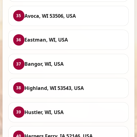
Avoca, WI 53506, USA
35
Eastman, WI, USA
36
Bangor, WI, USA
37
Highland, WI 53543, USA
38
Hustler, WI, USA
39
Harpers Ferry, IA 52146, USA
40