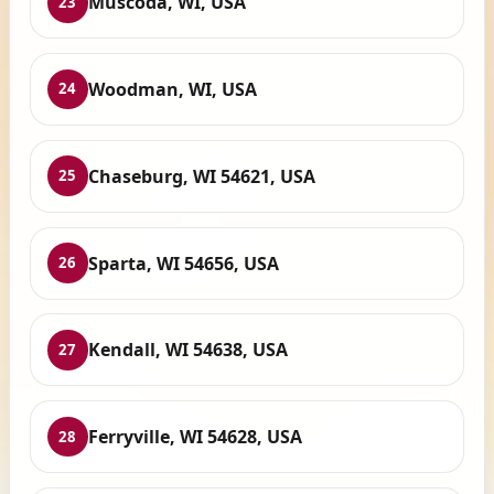
Muscoda, WI, USA
23
Woodman, WI, USA
24
Chaseburg, WI 54621, USA
25
Sparta, WI 54656, USA
26
Kendall, WI 54638, USA
27
Ferryville, WI 54628, USA
28