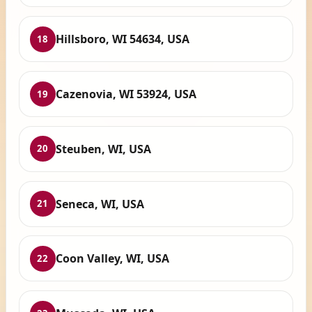
Hillsboro, WI 54634, USA
18
Cazenovia, WI 53924, USA
19
Steuben, WI, USA
20
Seneca, WI, USA
21
Coon Valley, WI, USA
22