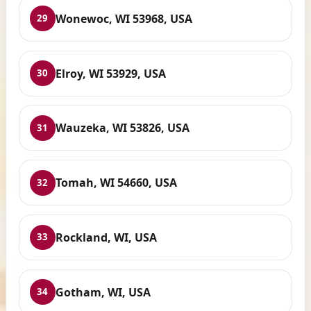
Wonewoc, WI 53968, USA
29
Elroy, WI 53929, USA
30
Wauzeka, WI 53826, USA
31
Tomah, WI 54660, USA
32
Rockland, WI, USA
33
Gotham, WI, USA
34