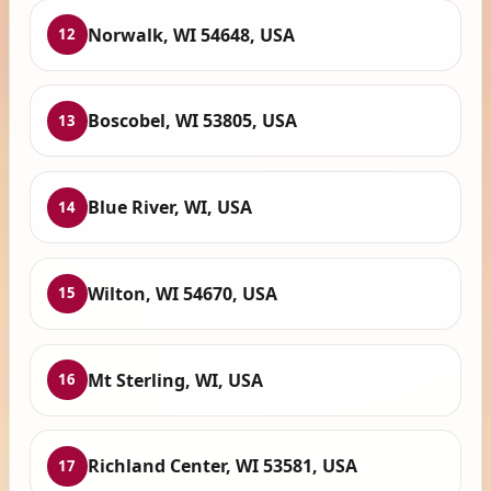
Norwalk, WI 54648, USA
12
Boscobel, WI 53805, USA
13
Blue River, WI, USA
14
Wilton, WI 54670, USA
15
Mt Sterling, WI, USA
16
Richland Center, WI 53581, USA
17