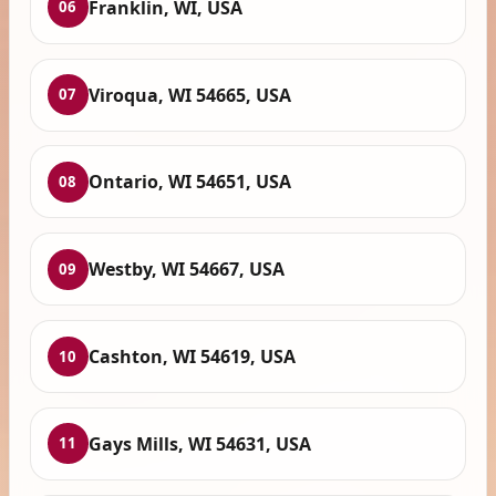
Franklin, WI, USA
06
Viroqua, WI 54665, USA
07
Ontario, WI 54651, USA
08
Westby, WI 54667, USA
09
Cashton, WI 54619, USA
10
Gays Mills, WI 54631, USA
11