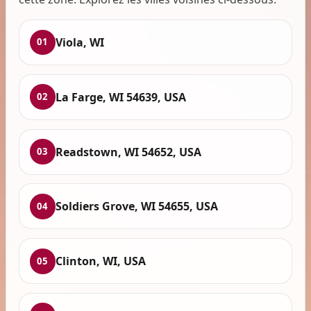
Viola, WI
01
La Farge, WI 54639, USA
02
Readstown, WI 54652, USA
03
Soldiers Grove, WI 54655, USA
04
Clinton, WI, USA
05