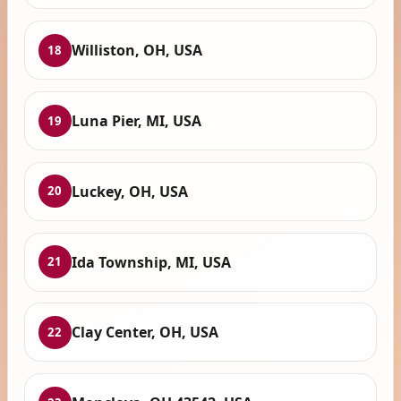
Williston, OH, USA
18
Luna Pier, MI, USA
19
Luckey, OH, USA
20
Ida Township, MI, USA
21
Clay Center, OH, USA
22