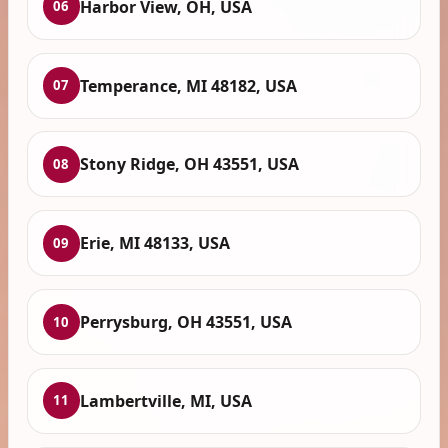
Harbor View, OH, USA
06
Temperance, MI 48182, USA
07
Stony Ridge, OH 43551, USA
08
Erie, MI 48133, USA
09
Perrysburg, OH 43551, USA
10
Lambertville, MI, USA
11