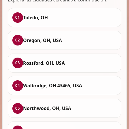
Toledo, OH
01
Oregon, OH, USA
02
Rossford, OH, USA
03
Walbridge, OH 43465, USA
04
Northwood, OH, USA
05