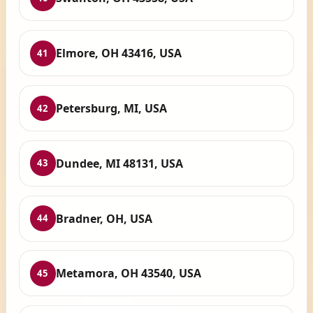
Elmore, OH 43416, USA
41
Petersburg, MI, USA
42
Dundee, MI 48131, USA
43
Bradner, OH, USA
44
Metamora, OH 43540, USA
45