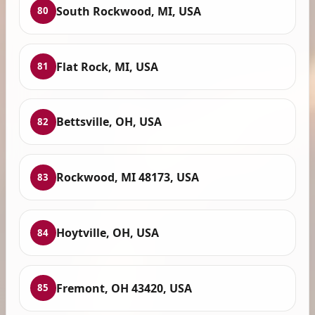
South Rockwood, MI, USA
80
Flat Rock, MI, USA
81
Bettsville, OH, USA
82
Rockwood, MI 48173, USA
83
Hoytville, OH, USA
84
Fremont, OH 43420, USA
85