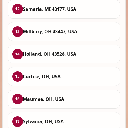
Samaria, MI 48177, USA
12
Millbury, OH 43447, USA
13
Holland, OH 43528, USA
14
Curtice, OH, USA
15
Maumee, OH, USA
16
Sylvania, OH, USA
17