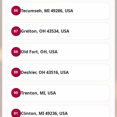
Tecumseh, MI 49286, USA
86
Grelton, OH 43534, USA
87
Old Fort, OH, USA
88
Deshler, OH 43516, USA
89
Trenton, MI, USA
90
Clinton, MI 49236, USA
91