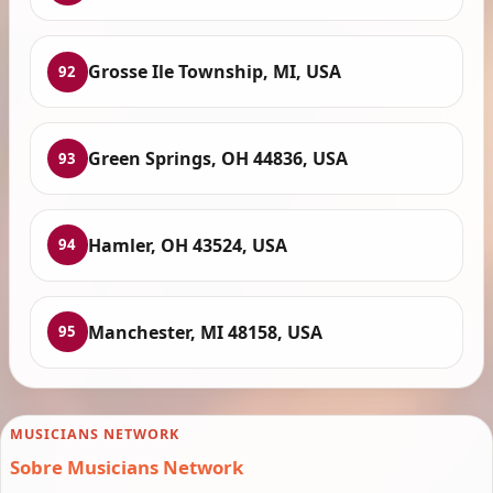
Grosse Ile Township, MI, USA
92
Green Springs, OH 44836, USA
93
Hamler, OH 43524, USA
94
Manchester, MI 48158, USA
95
MUSICIANS NETWORK
Sobre Musicians Network