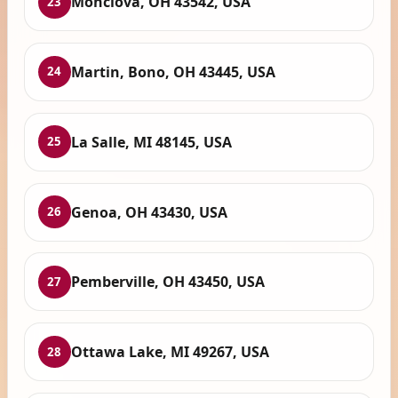
Monclova, OH 43542, USA
23
Martin, Bono, OH 43445, USA
24
La Salle, MI 48145, USA
25
Genoa, OH 43430, USA
26
Pemberville, OH 43450, USA
27
Ottawa Lake, MI 49267, USA
28