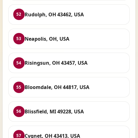
Rudolph, OH 43462, USA
52
Neapolis, OH, USA
53
Risingsun, OH 43457, USA
54
Bloomdale, OH 44817, USA
55
Blissfield, MI 49228, USA
56
Cygnet, OH 43413, USA
57