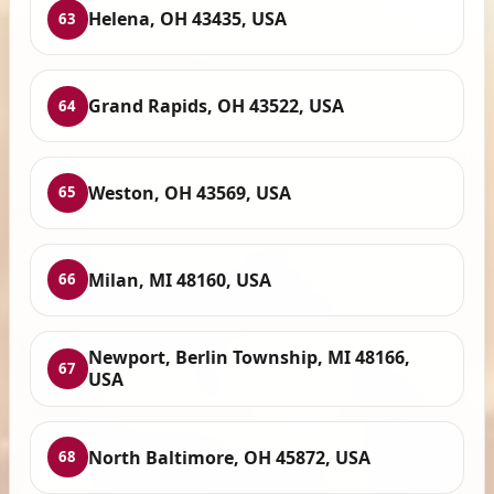
Helena, OH 43435, USA
63
Grand Rapids, OH 43522, USA
64
Weston, OH 43569, USA
65
Milan, MI 48160, USA
66
Newport, Berlin Township, MI 48166,
67
USA
North Baltimore, OH 45872, USA
68