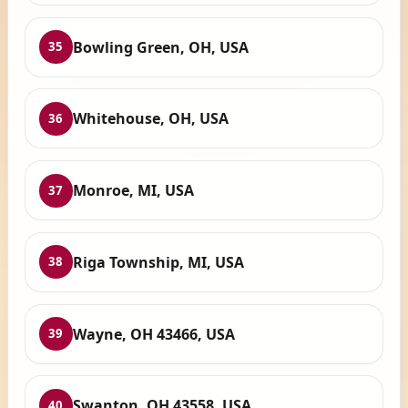
Bowling Green, OH, USA
35
Whitehouse, OH, USA
36
Monroe, MI, USA
37
Riga Township, MI, USA
38
Wayne, OH 43466, USA
39
Swanton, OH 43558, USA
40