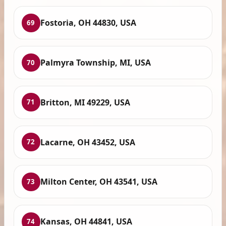
Fostoria, OH 44830, USA
69
Palmyra Township, MI, USA
70
Britton, MI 49229, USA
71
Lacarne, OH 43452, USA
72
Milton Center, OH 43541, USA
73
Kansas, OH 44841, USA
74