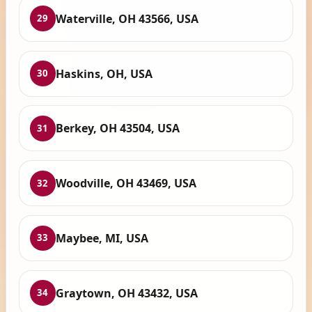
Waterville, OH 43566, USA
29
Haskins, OH, USA
30
Berkey, OH 43504, USA
31
Woodville, OH 43469, USA
32
Maybee, MI, USA
33
Graytown, OH 43432, USA
34