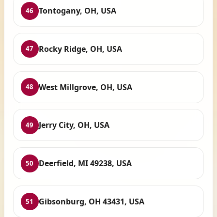
Tontogany, OH, USA
46
Rocky Ridge, OH, USA
47
West Millgrove, OH, USA
48
Jerry City, OH, USA
49
Deerfield, MI 49238, USA
50
Gibsonburg, OH 43431, USA
51