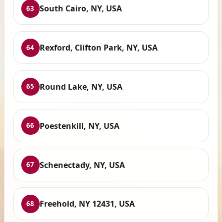
South Cairo, NY, USA
63
Rexford, Clifton Park, NY, USA
64
Round Lake, NY, USA
65
Poestenkill, NY, USA
66
Schenectady, NY, USA
67
Freehold, NY 12431, USA
68