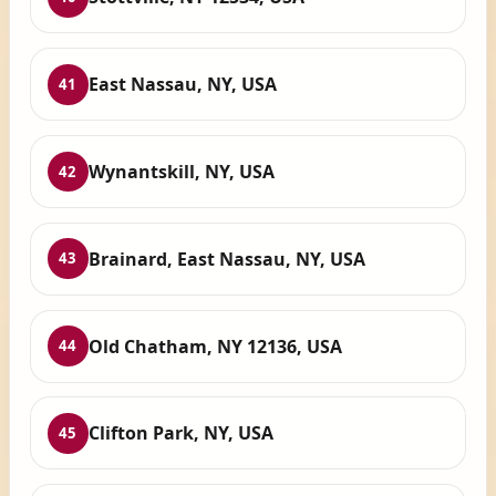
East Nassau, NY, USA
41
Wynantskill, NY, USA
42
Brainard, East Nassau, NY, USA
43
Old Chatham, NY 12136, USA
44
Clifton Park, NY, USA
45