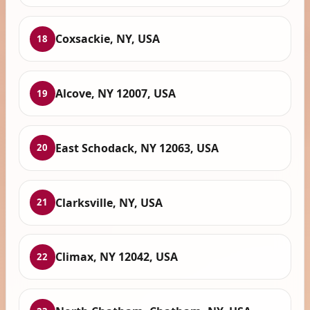
Coxsackie, NY, USA
18
Alcove, NY 12007, USA
19
East Schodack, NY 12063, USA
20
Clarksville, NY, USA
21
Climax, NY 12042, USA
22