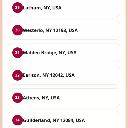
Latham, NY, USA
29
Westerlo, NY 12193, USA
30
Malden Bridge, NY, USA
31
Earlton, NY 12042, USA
32
Athens, NY, USA
33
Guilderland, NY 12084, USA
34