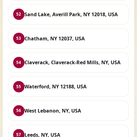
Sand Lake, Averill Park, NY 12018, USA
52
Chatham, NY 12037, USA
53
Claverack, Claverack-Red Mills, NY, USA
54
Waterford, NY 12188, USA
55
West Lebanon, NY, USA
56
Leeds, NY, USA
57