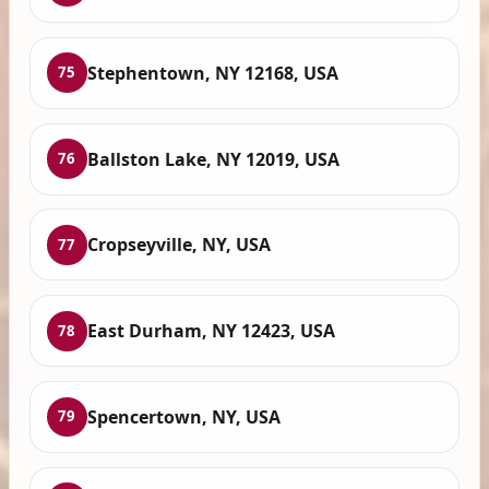
Stephentown, NY 12168, USA
75
Ballston Lake, NY 12019, USA
76
Cropseyville, NY, USA
77
East Durham, NY 12423, USA
78
Spencertown, NY, USA
79