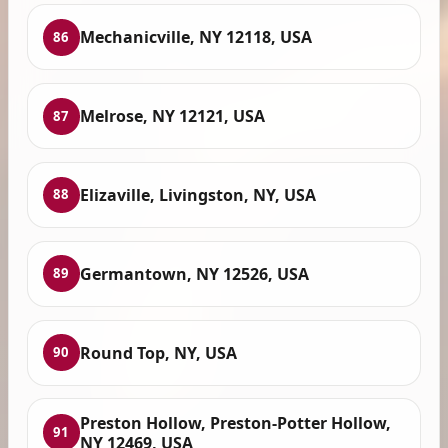
Mechanicville, NY 12118, USA
86
Melrose, NY 12121, USA
87
Elizaville, Livingston, NY, USA
88
Germantown, NY 12526, USA
89
Round Top, NY, USA
90
Preston Hollow, Preston-Potter Hollow,
91
NY 12469, USA