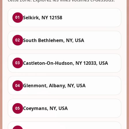
Selkirk, NY 12158
01
South Bethlehem, NY, USA
02
Castleton-On-Hudson, NY 12033, USA
03
Glenmont, Albany, NY, USA
04
Coeymans, NY, USA
05