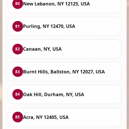
New Lebanon, NY 12125, USA
80
Purling, NY 12470, USA
81
Canaan, NY, USA
82
Burnt Hills, Ballston, NY 12027, USA
83
Oak Hill, Durham, NY, USA
84
Acra, NY 12405, USA
85