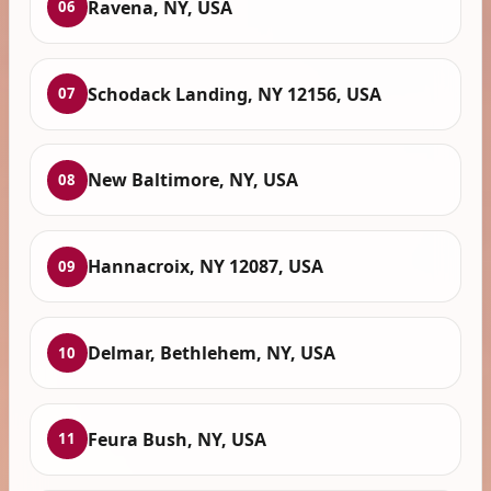
Ravena, NY, USA
06
Schodack Landing, NY 12156, USA
07
New Baltimore, NY, USA
08
Hannacroix, NY 12087, USA
09
Delmar, Bethlehem, NY, USA
10
Feura Bush, NY, USA
11