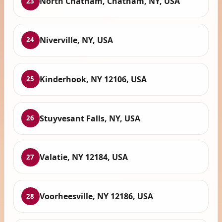
North Chatham, Chatham, NY, USA
23
Niverville, NY, USA
24
Kinderhook, NY 12106, USA
25
Stuyvesant Falls, NY, USA
26
Valatie, NY 12184, USA
27
Voorheesville, NY 12186, USA
28