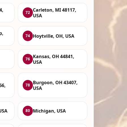
4,
Carleton, MI 48117,
72
USA
p,
Hoytville, OH, USA
74
,
Kansas, OH 44841,
76
USA
Burgoon, OH 43407,
66,
78
USA
 USA
Michigan, USA
80