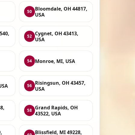
Bloomdale, OH 44817,
50
USA
540,
Cygnet, OH 43413,
52
USA
Monroe, MI, USA
54
Risingsun, OH 43457,
 USA
56
USA
8,
Grand Rapids, OH
58
43522, USA
,
Blissfield, MI 49228,