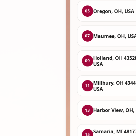
Oregon, OH, USA
05
Maumee, OH, US
07
Holland, OH 4352
09
USA
Millbury, OH 4344
11
USA
Harbor View, OH,
13
Samaria, MI 4817
15