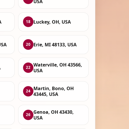
USA
A
Luckey, OH, USA
18
USA
Erie, MI 48133, USA
20
Waterville, OH 43566,
A
22
USA
,
Martin, Bono, OH
24
43445, USA
Genoa, OH 43430,
26
USA