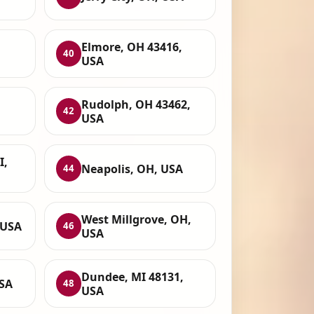
,
Elmore, OH 43416,
40
USA
Rudolph, OH 43462,
42
USA
I,
Neapolis, OH, USA
44
West Millgrove, OH,
 USA
46
USA
Dundee, MI 48131,
USA
48
USA