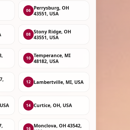
Perrysburg, OH
06
43551, USA
Stony Ridge, OH
A
08
43551, USA
8,
Temperance, MI
10
48182, USA
7,
Lambertville, MI, USA
12
 USA
Curtice, OH, USA
14
7,
Monclova, OH 43542,
16