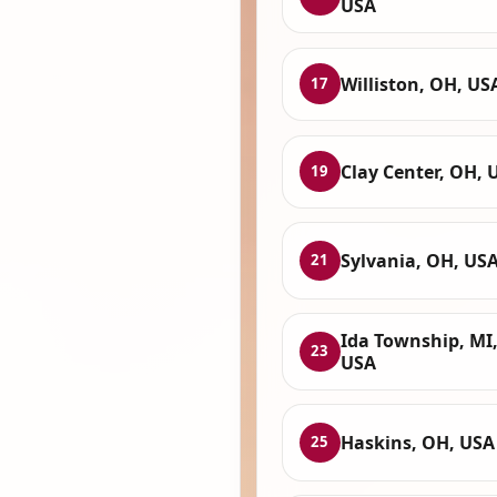
USA
Williston, OH, US
17
Clay Center, OH, 
19
Sylvania, OH, US
21
Ida Township, MI
23
USA
Haskins, OH, USA
25