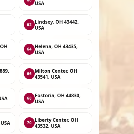
60
USA
Lindsey, OH 43442,
62
USA
 OH
Helena, OH 43435,
64
USA
889,
Milton Center, OH
66
43541, USA
Fostoria, OH 44830,
USA
68
USA
Liberty Center, OH
, USA
70
43532, USA