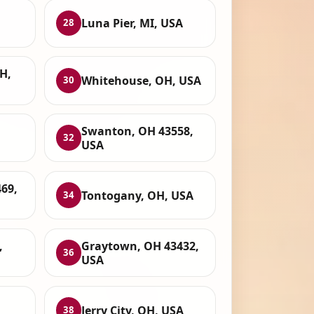
Luna Pier, MI, USA
28
H,
Whitehouse, OH, USA
30
Swanton, OH 43558,
32
USA
69,
Tontogany, OH, USA
34
,
Graytown, OH 43432,
36
USA
,
Jerry City, OH, USA
38