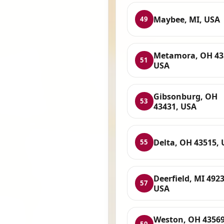
Maybee, MI, USA
49
Metamora, OH 43
51
USA
Gibsonburg, OH
53
43431, USA
Delta, OH 43515,
55
Deerfield, MI 4923
57
USA
Weston, OH 43569