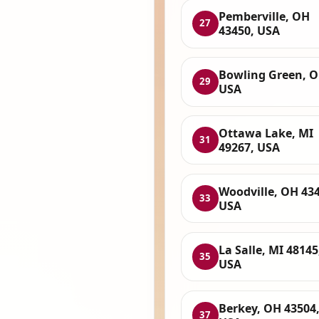
Pemberville, OH
27
43450, USA
Bowling Green, O
29
USA
Ottawa Lake, MI
31
49267, USA
Woodville, OH 434
33
USA
La Salle, MI 48145
35
USA
Berkey, OH 43504
37