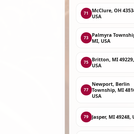
McClure, OH 4353
71
USA
Palmyra Townshi
73
MI, USA
Britton, MI 49229
75
USA
Newport, Berlin
Township, MI 481
77
USA
Jasper, MI 49248,
79