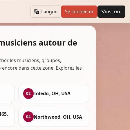
Langue
Se connecter
S'inscrire
 musiciens autour de
cher les musiciens, groupes,
s encore dans cette zone. Explorez les
Toledo, OH, USA
02
465,
Northwood, OH, USA
04