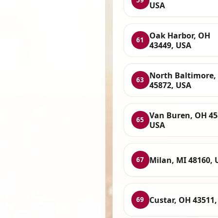
59
USA
Oak Harbor, OH
61
43449, USA
North Baltimore,
63
45872, USA
Van Buren, OH 45
65
USA
Milan, MI 48160, 
67
Custar, OH 43511
69