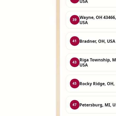
USA
Wayne, OH 43466
39
USA
Bradner, OH, USA
41
Riga Township, M
43
USA
Rocky Ridge, OH,
45
Petersburg, MI, 
47