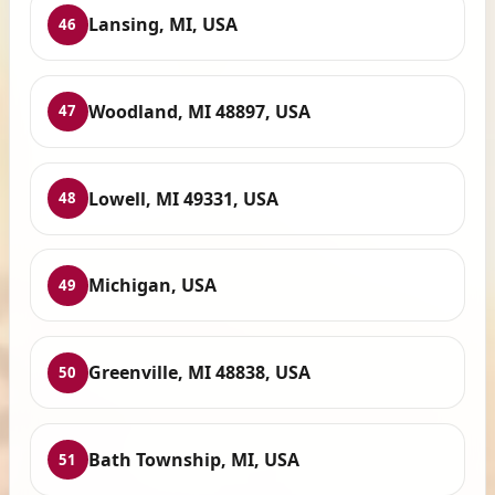
Lansing, MI, USA
46
Woodland, MI 48897, USA
47
Lowell, MI 49331, USA
48
Michigan, USA
49
Greenville, MI 48838, USA
50
Bath Township, MI, USA
51