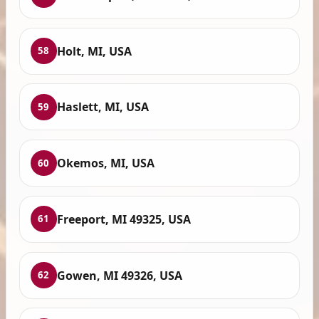
Holt, MI, USA
58
Haslett, MI, USA
59
Okemos, MI, USA
60
Freeport, MI 49325, USA
61
Gowen, MI 49326, USA
62