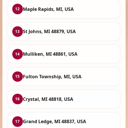
Maple Rapids, MI, USA
12
St Johns, MI 48879, USA
13
Mulliken, MI 48861, USA
14
Fulton Township, MI, USA
15
Crystal, MI 48818, USA
16
Grand Ledge, MI 48837, USA
17