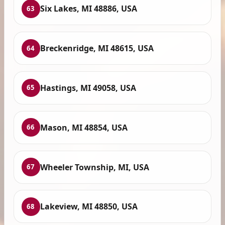
Six Lakes, MI 48886, USA
63
Breckenridge, MI 48615, USA
64
Hastings, MI 49058, USA
65
Mason, MI 48854, USA
66
Wheeler Township, MI, USA
67
Lakeview, MI 48850, USA
68