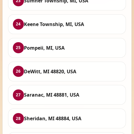
Sumner Township, MI, USA
23
Keene Township, MI, USA
24
Pompeii, MI, USA
25
DeWitt, MI 48820, USA
26
Saranac, MI 48881, USA
27
Sheridan, MI 48884, USA
28