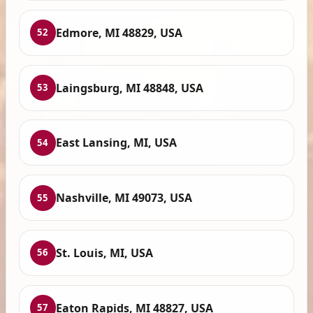
Edmore, MI 48829, USA
52
Laingsburg, MI 48848, USA
53
East Lansing, MI, USA
54
Nashville, MI 49073, USA
55
St. Louis, MI, USA
56
Eaton Rapids, MI 48827, USA
57