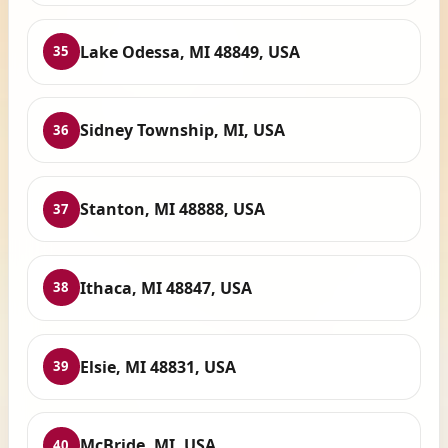
Lake Odessa, MI 48849, USA
35
Sidney Township, MI, USA
36
Stanton, MI 48888, USA
37
Ithaca, MI 48847, USA
38
Elsie, MI 48831, USA
39
McBride, MI, USA
40