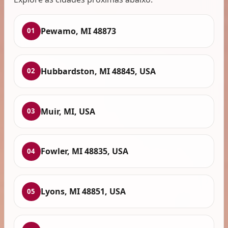
Pewamo, MI 48873
01
Hubbardston, MI 48845, USA
02
Muir, MI, USA
03
Fowler, MI 48835, USA
04
Lyons, MI 48851, USA
05