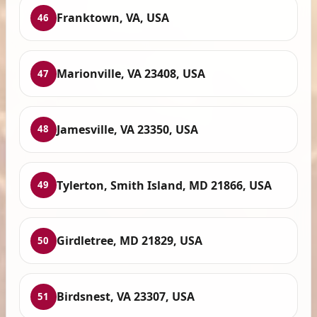
Franktown, VA, USA
46
Marionville, VA 23408, USA
47
Jamesville, VA 23350, USA
48
Tylerton, Smith Island, MD 21866, USA
49
Girdletree, MD 21829, USA
50
Birdsnest, VA 23307, USA
51