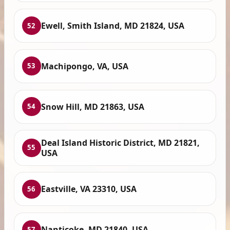
Ewell, Smith Island, MD 21824, USA
52
Machipongo, VA, USA
53
Snow Hill, MD 21863, USA
54
Deal Island Historic District, MD 21821,
55
USA
Eastville, VA 23310, USA
56
Nanticoke, MD 21840, USA
57