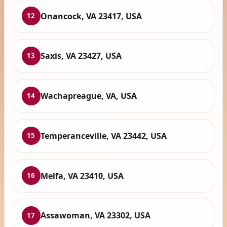
Onancock, VA 23417, USA
12
Saxis, VA 23427, USA
13
Wachapreague, VA, USA
14
Temperanceville, VA 23442, USA
15
Melfa, VA 23410, USA
16
Assawoman, VA 23302, USA
17