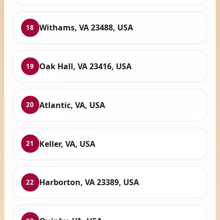
Withams, VA 23488, USA
18
Oak Hall, VA 23416, USA
19
Atlantic, VA, USA
20
Keller, VA, USA
21
Harborton, VA 23389, USA
22