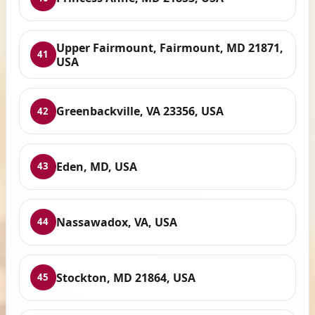
Upper Fairmount, Fairmount, MD 21871,
41
USA
Greenbackville, VA 23356, USA
42
Eden, MD, USA
43
Nassawadox, VA, USA
44
Stockton, MD 21864, USA
45