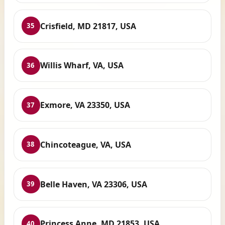
Crisfield, MD 21817, USA
35
Willis Wharf, VA, USA
36
Exmore, VA 23350, USA
37
Chincoteague, VA, USA
38
Belle Haven, VA 23306, USA
39
Princess Anne, MD 21853, USA
40