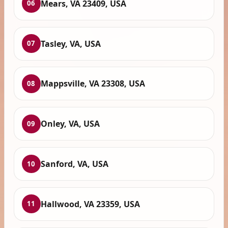
Mears, VA 23409, USA
06
Tasley, VA, USA
07
Mappsville, VA 23308, USA
08
Onley, VA, USA
09
Sanford, VA, USA
10
Hallwood, VA 23359, USA
11