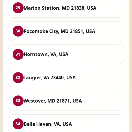
Marion Station, MD 21838, USA
29
Pocomoke City, MD 21851, USA
30
Horntown, VA, USA
31
Tangier, VA 23440, USA
32
Westover, MD 21871, USA
33
Belle Haven, VA, USA
34