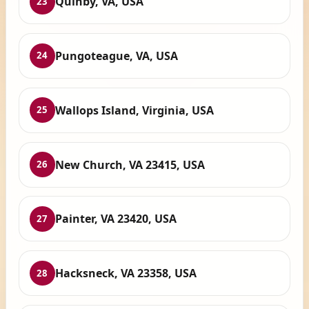
Quinby, VA, USA
23
Pungoteague, VA, USA
24
Wallops Island, Virginia, USA
25
New Church, VA 23415, USA
26
Painter, VA 23420, USA
27
Hacksneck, VA 23358, USA
28