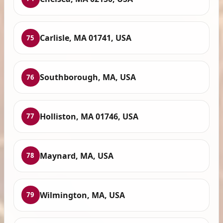
Carlisle, MA 01741, USA
75
Southborough, MA, USA
76
Holliston, MA 01746, USA
77
Maynard, MA, USA
78
Wilmington, MA, USA
79