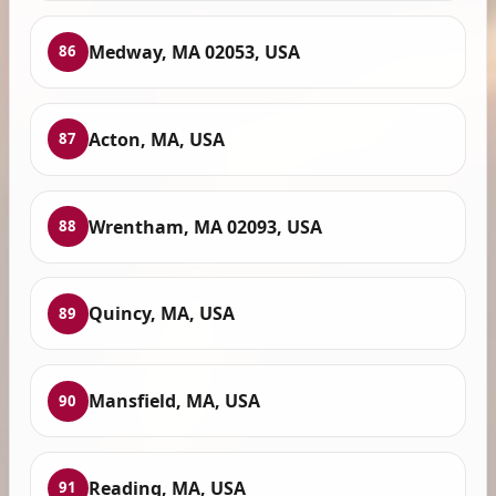
Medway, MA 02053, USA
86
Acton, MA, USA
87
Wrentham, MA 02093, USA
88
Quincy, MA, USA
89
Mansfield, MA, USA
90
Reading, MA, USA
91