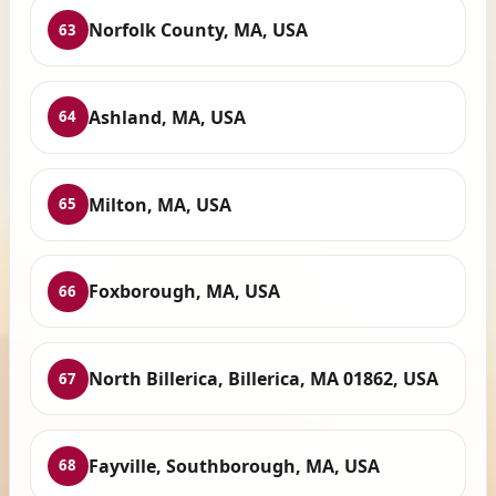
Norfolk County, MA, USA
63
Ashland, MA, USA
64
Milton, MA, USA
65
Foxborough, MA, USA
66
North Billerica, Billerica, MA 01862, USA
67
Fayville, Southborough, MA, USA
68