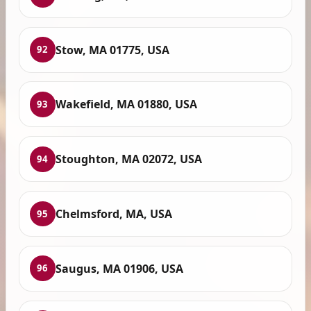
Stow, MA 01775, USA
92
Wakefield, MA 01880, USA
93
Stoughton, MA 02072, USA
94
Chelmsford, MA, USA
95
Saugus, MA 01906, USA
96