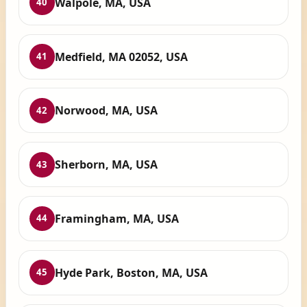
Walpole, MA, USA
40
Medfield, MA 02052, USA
41
Norwood, MA, USA
42
Sherborn, MA, USA
43
Framingham, MA, USA
44
Hyde Park, Boston, MA, USA
45