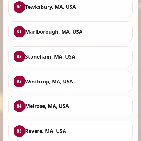
Tewksbury, MA, USA
80
Marlborough, MA, USA
81
Stoneham, MA, USA
82
Winthrop, MA, USA
83
Melrose, MA, USA
84
Revere, MA, USA
85