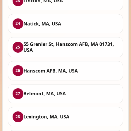
Lincoln, MA, USA
23
Natick, MA, USA
24
55 Grenier St, Hanscom AFB, MA 01731,
25
USA
Hanscom AFB, MA, USA
26
Belmont, MA, USA
27
Lexington, MA, USA
28