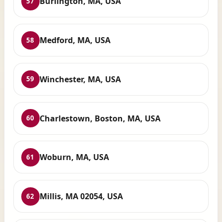
Burlington, MA, USA
57
Medford, MA, USA
58
Winchester, MA, USA
59
Charlestown, Boston, MA, USA
60
Woburn, MA, USA
61
Millis, MA 02054, USA
62