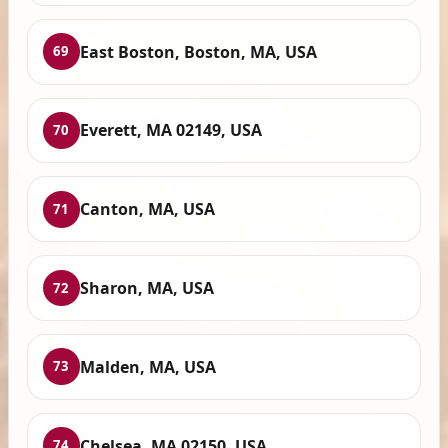
East Boston, Boston, MA, USA
69
Everett, MA 02149, USA
70
Canton, MA, USA
71
Sharon, MA, USA
72
Malden, MA, USA
73
Chelsea, MA 02150, USA
74