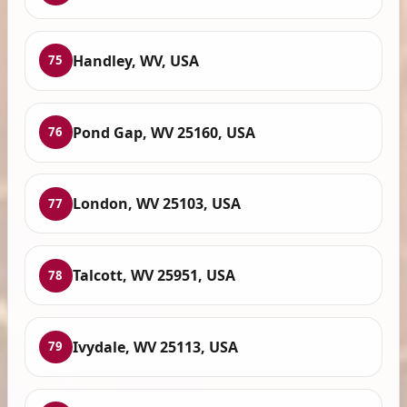
Handley, WV, USA
75
Pond Gap, WV 25160, USA
76
London, WV 25103, USA
77
Talcott, WV 25951, USA
78
Ivydale, WV 25113, USA
79