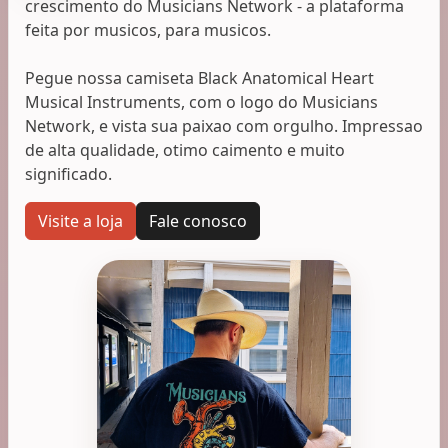
crescimento do Musicians Network - a plataforma
feita por musicos, para musicos.
Pegue nossa camiseta Black Anatomical Heart
Musical Instruments, com o logo do Musicians
Network, e vista sua paixao com orgulho. Impressao
de alta qualidade, otimo caimento e muito
significado.
Visite a loja
Fale conosco