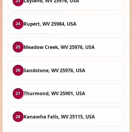
Layland, WV 25976, USA
23
Rupert, WV 25984, USA
24
Meadow Creek, WV 25976, USA
25
Sandstone, WV 25976, USA
26
Thurmond, WV 25901, USA
27
Kanawha Falls, WV 25115, USA
28