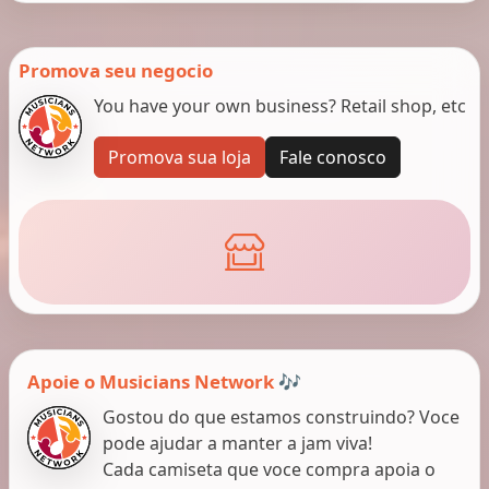
Promova seu negocio
You have your own business? Retail shop, etc
Promova sua loja
Fale conosco
Apoie o Musicians Network 🎶
Gostou do que estamos construindo? Voce
pode ajudar a manter a jam viva!
Cada camiseta que voce compra apoia o