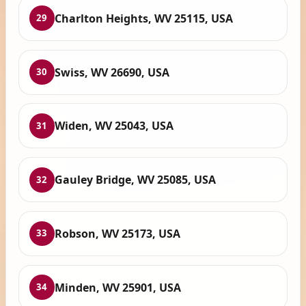
Charlton Heights, WV 25115, USA
29
Swiss, WV 26690, USA
30
Widen, WV 25043, USA
31
Gauley Bridge, WV 25085, USA
32
Robson, WV 25173, USA
33
Minden, WV 25901, USA
34