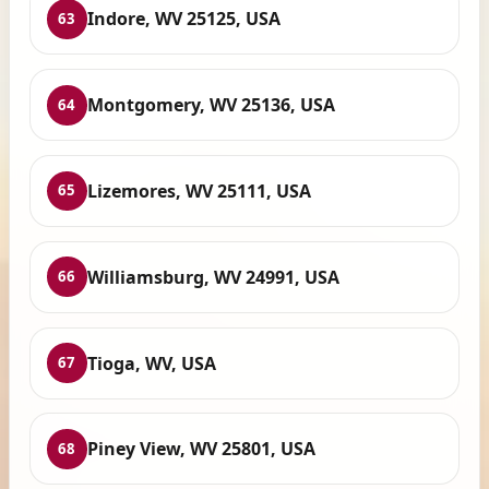
Indore, WV 25125, USA
63
Montgomery, WV 25136, USA
64
Lizemores, WV 25111, USA
65
Williamsburg, WV 24991, USA
66
Tioga, WV, USA
67
Piney View, WV 25801, USA
68