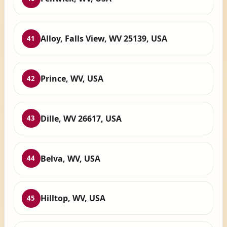
Alloy, Falls View, WV 25139, USA
41
Prince, WV, USA
42
Dille, WV 26617, USA
43
Belva, WV, USA
44
Hilltop, WV, USA
45