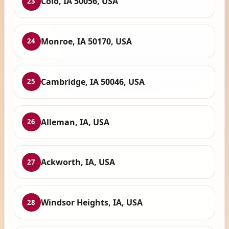
Colo, IA 50056, USA
23
Monroe, IA 50170, USA
24
Cambridge, IA 50046, USA
25
Alleman, IA, USA
26
Ackworth, IA, USA
27
Windsor Heights, IA, USA
28