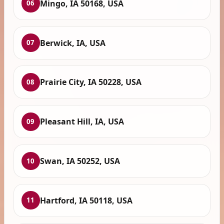
Mingo, IA 50168, USA
06
Berwick, IA, USA
07
Prairie City, IA 50228, USA
08
Pleasant Hill, IA, USA
09
Swan, IA 50252, USA
10
Hartford, IA 50118, USA
11