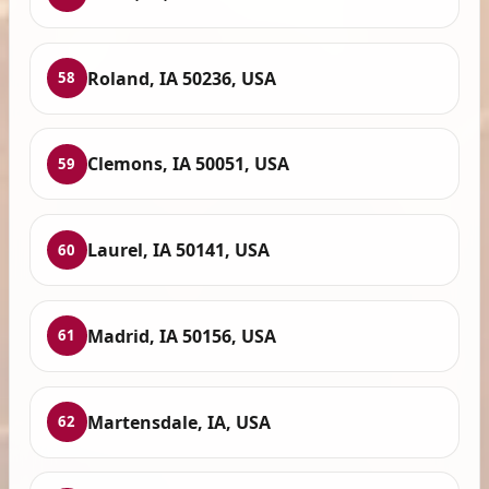
Roland, IA 50236, USA
58
Clemons, IA 50051, USA
59
Laurel, IA 50141, USA
60
Madrid, IA 50156, USA
61
Martensdale, IA, USA
62