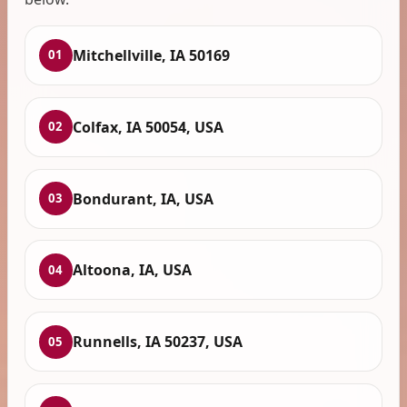
Mitchellville, IA 50169
01
Colfax, IA 50054, USA
02
Bondurant, IA, USA
03
Altoona, IA, USA
04
Runnells, IA 50237, USA
05