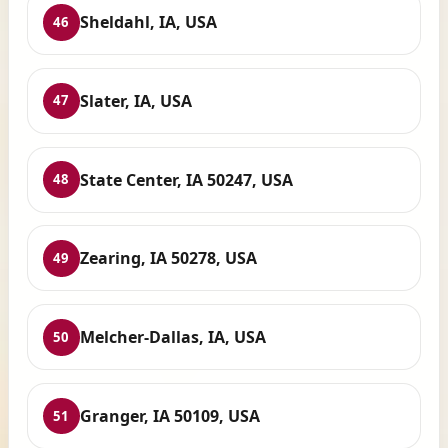
Sheldahl, IA, USA
46
Slater, IA, USA
47
State Center, IA 50247, USA
48
Zearing, IA 50278, USA
49
Melcher-Dallas, IA, USA
50
Granger, IA 50109, USA
51