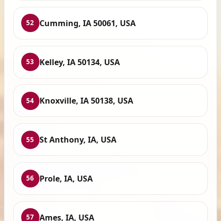
Cumming, IA 50061, USA
52
Kelley, IA 50134, USA
53
Knoxville, IA 50138, USA
54
St Anthony, IA, USA
55
Prole, IA, USA
56
Ames, IA, USA
57