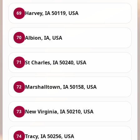
Harvey, IA 50119, USA
69
Albion, IA, USA
70
St Charles, IA 50240, USA
71
Marshalltown, IA 50158, USA
72
New Virginia, IA 50210, USA
73
Tracy, IA 50256, USA
74