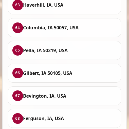
Haverhill, IA, USA
63
Columbia, IA 50057, USA
64
Pella, IA 50219, USA
65
Gilbert, IA 50105, USA
66
Bevington, IA, USA
67
Ferguson, IA, USA
68