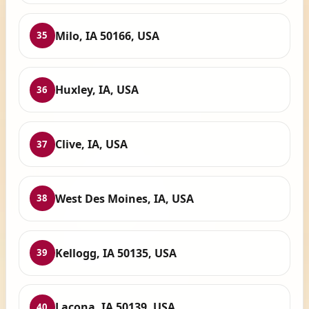
Milo, IA 50166, USA
35
Huxley, IA, USA
36
Clive, IA, USA
37
West Des Moines, IA, USA
38
Kellogg, IA 50135, USA
39
Lacona, IA 50139, USA
40