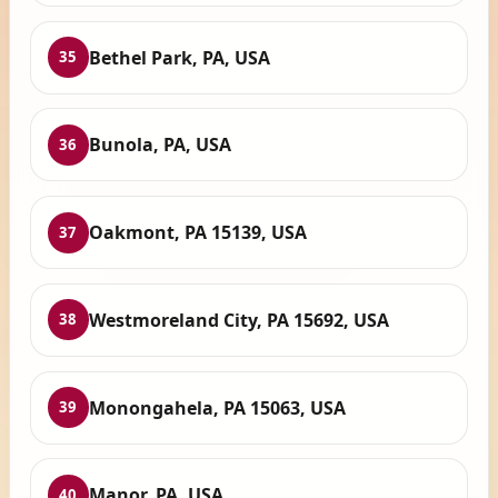
Bethel Park, PA, USA
35
Bunola, PA, USA
36
Oakmont, PA 15139, USA
37
Westmoreland City, PA 15692, USA
38
Monongahela, PA 15063, USA
39
Manor, PA, USA
40