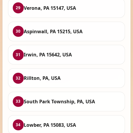
Verona, PA 15147, USA
29
Aspinwall, PA 15215, USA
30
Irwin, PA 15642, USA
31
Rillton, PA, USA
32
South Park Township, PA, USA
33
Lowber, PA 15083, USA
34