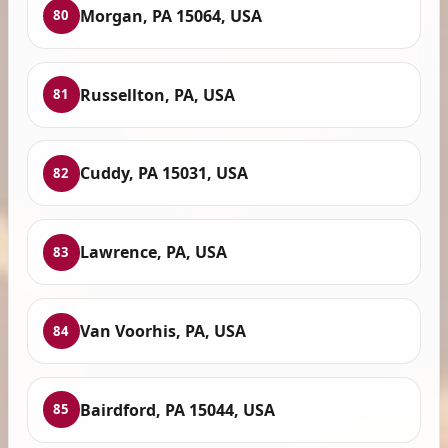
Morgan, PA 15064, USA
80
Russellton, PA, USA
81
Cuddy, PA 15031, USA
82
Lawrence, PA, USA
83
Van Voorhis, PA, USA
84
Bairdford, PA 15044, USA
85