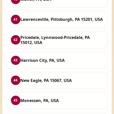
Lawrenceville, Pittsburgh, PA 15201, USA
41
Pricedale, Lynnwood-Pricedale, PA
42
15012, USA
Harrison City, PA, USA
43
New Eagle, PA 15067, USA
44
Monessen, PA, USA
45