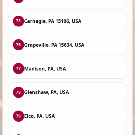
Carnegie, PA 15106, USA
75
Grapeville, PA 15634, USA
76
Madison, PA, USA
77
Glenshaw, PA, USA
78
Elco, PA, USA
79