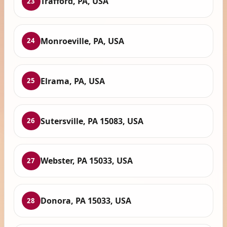
Trafford, PA, USA
23
Monroeville, PA, USA
24
Elrama, PA, USA
25
Sutersville, PA 15083, USA
26
Webster, PA 15033, USA
27
Donora, PA 15033, USA
28