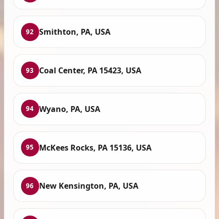
Smithton, PA, USA
92
Coal Center, PA 15423, USA
93
Wyano, PA, USA
94
McKees Rocks, PA 15136, USA
95
New Kensington, PA, USA
96