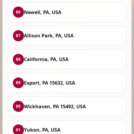
Newell, PA, USA
86
Allison Park, PA, USA
87
California, PA, USA
88
Export, PA 15632, USA
89
Wickhaven, PA 15492, USA
90
Yukon, PA, USA
91