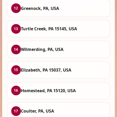
Greenock, PA, USA
12
Turtle Creek, PA 15145, USA
13
Wilmerding, PA, USA
14
Elizabeth, PA 15037, USA
15
Homestead, PA 15120, USA
16
Coulter, PA, USA
17