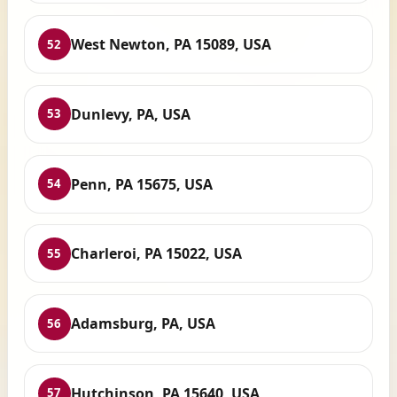
West Newton, PA 15089, USA
52
Dunlevy, PA, USA
53
Penn, PA 15675, USA
54
Charleroi, PA 15022, USA
55
Adamsburg, PA, USA
56
Hutchinson, PA 15640, USA
57