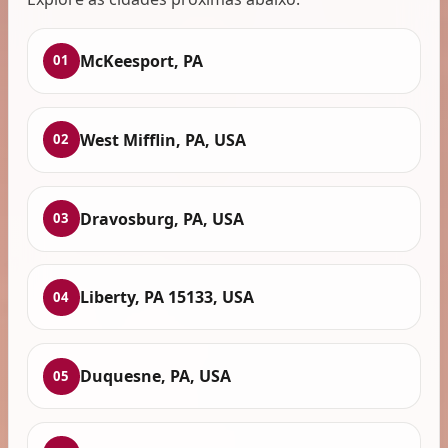
McKeesport, PA
01
West Mifflin, PA, USA
02
Dravosburg, PA, USA
03
Liberty, PA 15133, USA
04
Duquesne, PA, USA
05