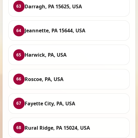
Darragh, PA 15625, USA
63
Jeannette, PA 15644, USA
64
Harwick, PA, USA
65
Roscoe, PA, USA
66
Fayette City, PA, USA
67
Rural Ridge, PA 15024, USA
68