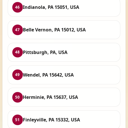
Indianola, PA 15051, USA
46
Belle Vernon, PA 15012, USA
47
Pittsburgh, PA, USA
48
Wendel, PA 15642, USA
49
Herminie, PA 15637, USA
50
Finleyville, PA 15332, USA
51