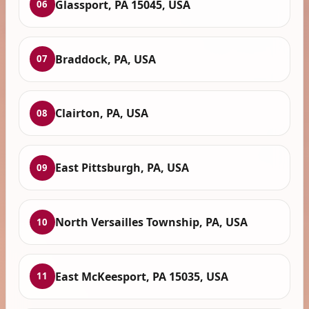
Glassport, PA 15045, USA
06
Braddock, PA, USA
07
Clairton, PA, USA
08
East Pittsburgh, PA, USA
09
North Versailles Township, PA, USA
10
East McKeesport, PA 15035, USA
11