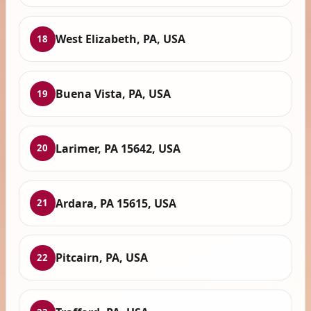
West Elizabeth, PA, USA
18
Buena Vista, PA, USA
19
Larimer, PA 15642, USA
20
Ardara, PA 15615, USA
21
Pitcairn, PA, USA
22