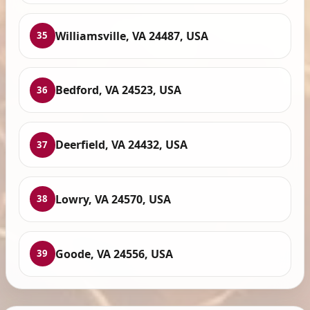
Williamsville, VA 24487, USA
35
Bedford, VA 24523, USA
36
Deerfield, VA 24432, USA
37
Lowry, VA 24570, USA
38
Goode, VA 24556, USA
39