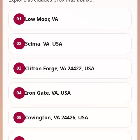
Low Moor, VA
01
Selma, VA, USA
02
Clifton Forge, VA 24422, USA
03
Iron Gate, VA, USA
04
Covington, VA 24426, USA
05