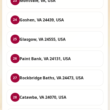
Montvale, VA, USA
23
Goshen, VA 24439, USA
24
Glasgow, VA 24555, USA
25
Paint Bank, VA 24131, USA
26
Rockbridge Baths, VA 24473, USA
27
Catawba, VA 24070, USA
28