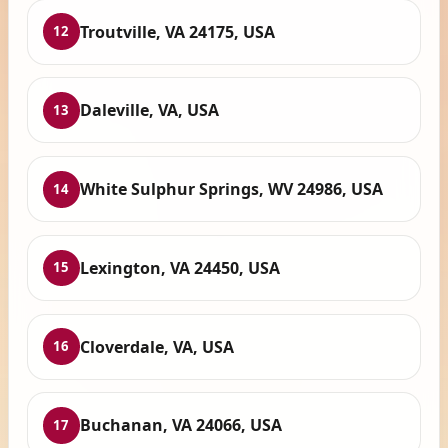
Troutville, VA 24175, USA
12
Daleville, VA, USA
13
White Sulphur Springs, WV 24986, USA
14
Lexington, VA 24450, USA
15
Cloverdale, VA, USA
16
Buchanan, VA 24066, USA
17