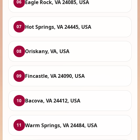
Eagle Rock, VA 24085, USA
06
Hot Springs, VA 24445, USA
07
Oriskany, VA, USA
08
Fincastle, VA 24090, USA
09
Bacova, VA 24412, USA
10
Warm Springs, VA 24484, USA
11