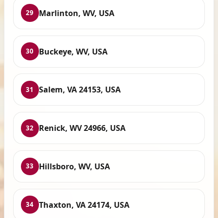
Marlinton, WV, USA
29
Buckeye, WV, USA
30
Salem, VA 24153, USA
31
Renick, WV 24966, USA
32
Hillsboro, WV, USA
33
Thaxton, VA 24174, USA
34