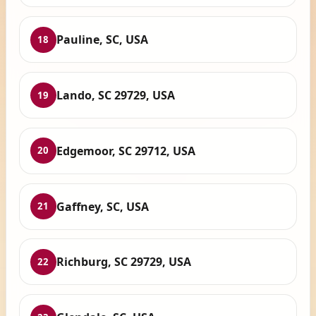
Pauline, SC, USA
18
Lando, SC 29729, USA
19
Edgemoor, SC 29712, USA
20
Gaffney, SC, USA
21
Richburg, SC 29729, USA
22