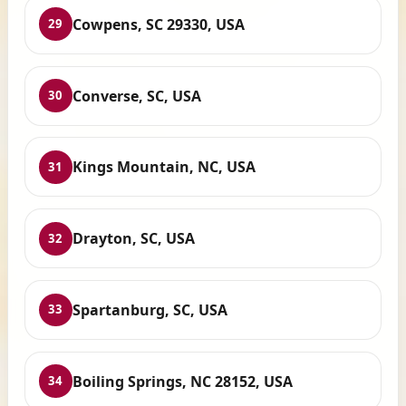
Cowpens, SC 29330, USA
29
Converse, SC, USA
30
Kings Mountain, NC, USA
31
Drayton, SC, USA
32
Spartanburg, SC, USA
33
Boiling Springs, NC 28152, USA
34