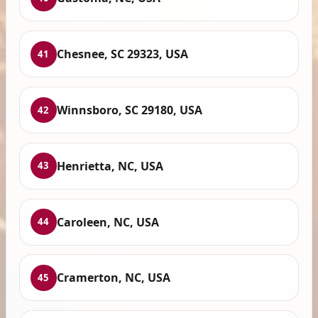
Chesnee, SC 29323, USA
41
Winnsboro, SC 29180, USA
42
Henrietta, NC, USA
43
Caroleen, NC, USA
44
Cramerton, NC, USA
45