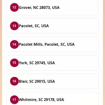
Grover, NC 28073, USA
12
Pacolet, SC, USA
13
Pacolet Mills, Pacolet, SC, USA
14
York, SC 29745, USA
15
Blair, SC 29015, USA
16
Whitmire, SC 29178, USA
17