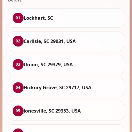
Lockhart, SC
01
Carlisle, SC 29031, USA
02
Union, SC 29379, USA
03
Hickory Grove, SC 29717, USA
04
Jonesville, SC 29353, USA
05