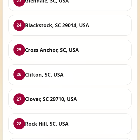
Glendale, SC, USA
23
Blackstock, SC 29014, USA
24
Cross Anchor, SC, USA
25
Clifton, SC, USA
26
Clover, SC 29710, USA
27
Rock Hill, SC, USA
28