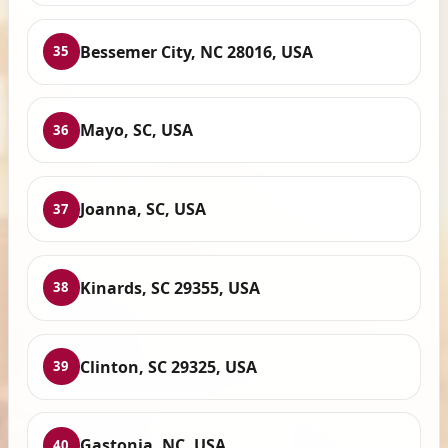
Bessemer City, NC 28016, USA
35
Mayo, SC, USA
36
Joanna, SC, USA
37
Kinards, SC 29355, USA
38
Clinton, SC 29325, USA
39
Gastonia, NC, USA
40