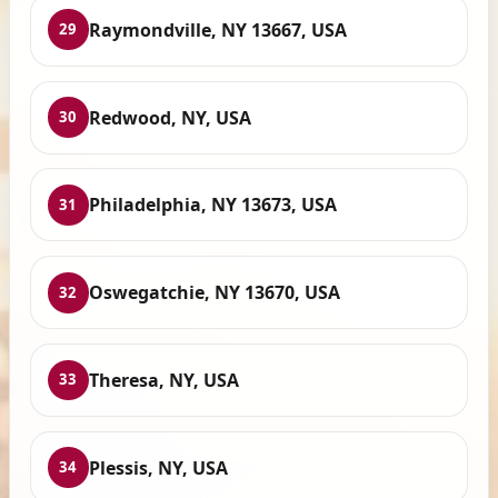
Raymondville, NY 13667, USA
29
Redwood, NY, USA
30
Philadelphia, NY 13673, USA
31
Oswegatchie, NY 13670, USA
32
Theresa, NY, USA
33
Plessis, NY, USA
34