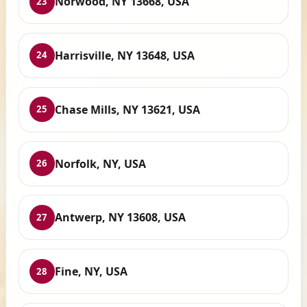
Norwood, NY 13668, USA
23
Harrisville, NY 13648, USA
24
Chase Mills, NY 13621, USA
25
Norfolk, NY, USA
26
Antwerp, NY 13608, USA
27
Fine, NY, USA
28