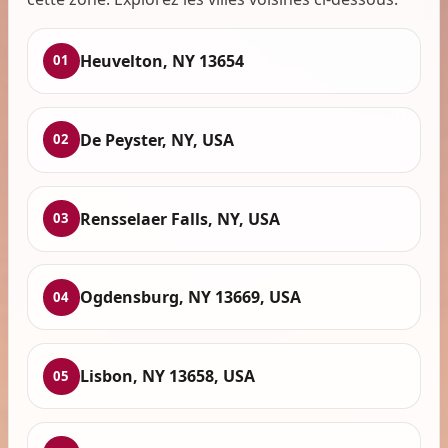
Heuvelton, NY 13654
01
De Peyster, NY, USA
02
Rensselaer Falls, NY, USA
03
Ogdensburg, NY 13669, USA
04
Lisbon, NY 13658, USA
05