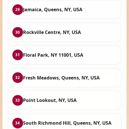
Jamaica, Queens, NY, USA
29
Rockville Centre, NY, USA
30
Floral Park, NY 11001, USA
31
Fresh Meadows, Queens, NY, USA
32
Point Lookout, NY, USA
33
South Richmond Hill, Queens, NY, USA
34