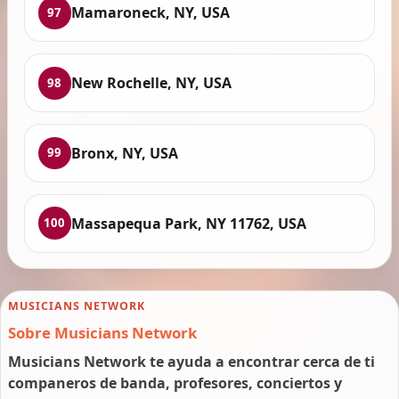
Mamaroneck, NY, USA
97
New Rochelle, NY, USA
98
Bronx, NY, USA
99
Massapequa Park, NY 11762, USA
100
MUSICIANS NETWORK
Sobre Musicians Network
Musicians Network te ayuda a encontrar cerca de ti
companeros de banda, profesores, conciertos y