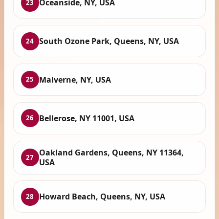
Oceanside, NY, USA
23
South Ozone Park, Queens, NY, USA
24
Malverne, NY, USA
25
Bellerose, NY 11001, USA
26
Oakland Gardens, Queens, NY 11364,
27
USA
Howard Beach, Queens, NY, USA
28