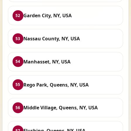
Garden City, NY, USA
52
Nassau County, NY, USA
53
Manhasset, NY, USA
54
Rego Park, Queens, NY, USA
55
Middle Village, Queens, NY, USA
56
Flushing, Queens, NY, USA
57