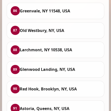
Greenvale, NY 11548, USA
86
Old Westbury, NY, USA
87
Larchmont, NY 10538, USA
88
Glenwood Landing, NY, USA
89
Red Hook, Brooklyn, NY, USA
90
Astoria, Queens, NY, USA
91