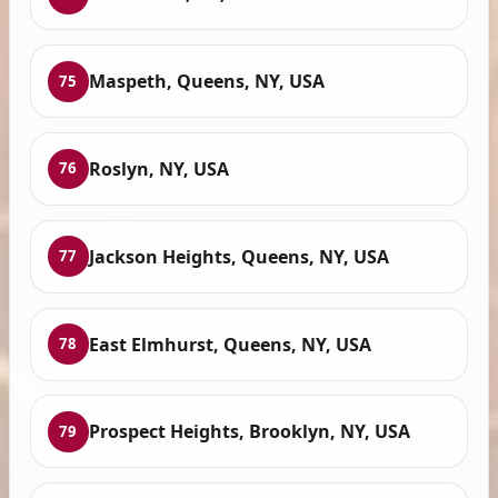
Maspeth, Queens, NY, USA
75
Roslyn, NY, USA
76
Jackson Heights, Queens, NY, USA
77
East Elmhurst, Queens, NY, USA
78
Prospect Heights, Brooklyn, NY, USA
79