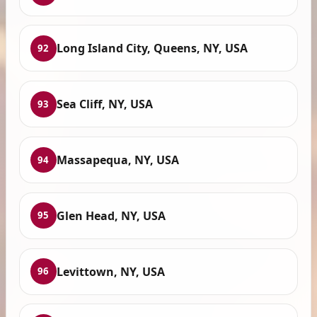
Long Island City, Queens, NY, USA
92
Sea Cliff, NY, USA
93
Massapequa, NY, USA
94
Glen Head, NY, USA
95
Levittown, NY, USA
96