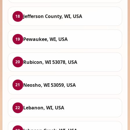
Jefferson County, WI, USA
18
Pewaukee, WI, USA
19
Rubicon, WI 53078, USA
20
Neosho, WI 53059, USA
21
Lebanon, WI, USA
22