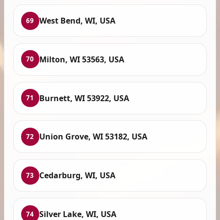
West Bend, WI, USA
69
Milton, WI 53563, USA
70
Burnett, WI 53922, USA
71
Union Grove, WI 53182, USA
72
Cedarburg, WI, USA
73
Silver Lake, WI, USA
74