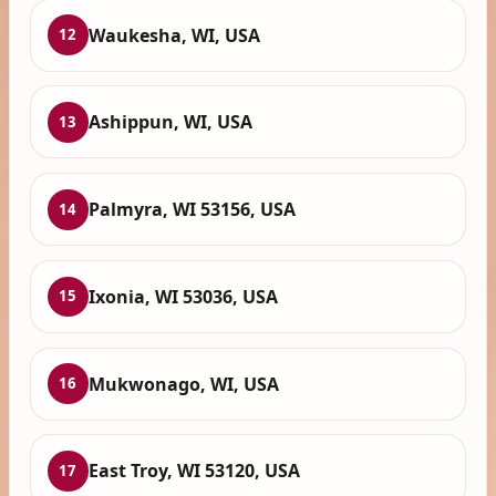
Waukesha, WI, USA
12
Ashippun, WI, USA
13
Palmyra, WI 53156, USA
14
Ixonia, WI 53036, USA
15
Mukwonago, WI, USA
16
East Troy, WI 53120, USA
17