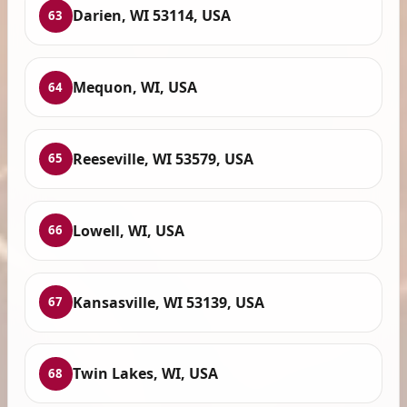
Darien, WI 53114, USA
63
Mequon, WI, USA
64
Reeseville, WI 53579, USA
65
Lowell, WI, USA
66
Kansasville, WI 53139, USA
67
Twin Lakes, WI, USA
68