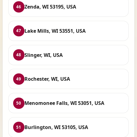
Zenda, WI 53195, USA
46
Lake Mills, WI 53551, USA
47
Slinger, WI, USA
48
Rochester, WI, USA
49
Menomonee Falls, WI 53051, USA
50
Burlington, WI 53105, USA
51