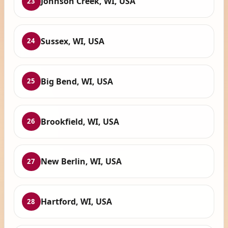
Johnson Creek, WI, USA
23
Sussex, WI, USA
24
Big Bend, WI, USA
25
Brookfield, WI, USA
26
New Berlin, WI, USA
27
Hartford, WI, USA
28