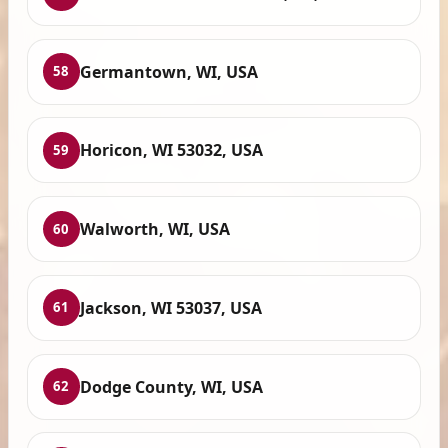
Germantown, WI, USA
58
Horicon, WI 53032, USA
59
Walworth, WI, USA
60
Jackson, WI 53037, USA
61
Dodge County, WI, USA
62