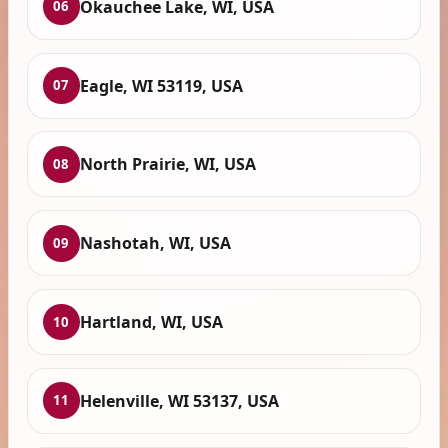
Okauchee Lake, WI, USA
06
Eagle, WI 53119, USA
07
North Prairie, WI, USA
08
Nashotah, WI, USA
09
Hartland, WI, USA
10
Helenville, WI 53137, USA
11