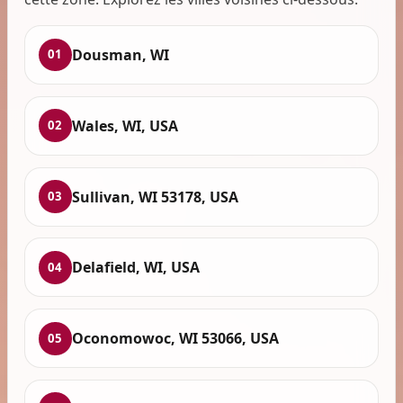
Dousman, WI
01
Wales, WI, USA
02
Sullivan, WI 53178, USA
03
Delafield, WI, USA
04
Oconomowoc, WI 53066, USA
05