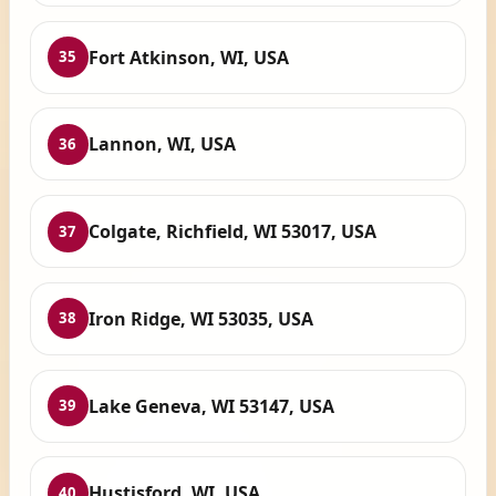
Fort Atkinson, WI, USA
35
Lannon, WI, USA
36
Colgate, Richfield, WI 53017, USA
37
Iron Ridge, WI 53035, USA
38
Lake Geneva, WI 53147, USA
39
Hustisford, WI, USA
40