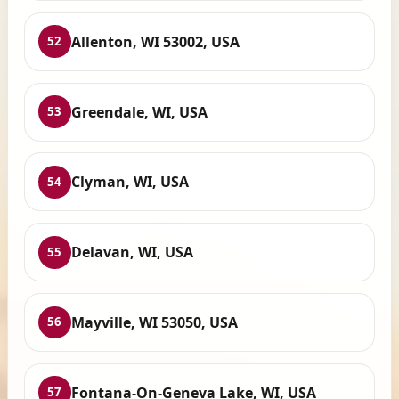
Allenton, WI 53002, USA
52
Greendale, WI, USA
53
Clyman, WI, USA
54
Delavan, WI, USA
55
Mayville, WI 53050, USA
56
Fontana-On-Geneva Lake, WI, USA
57