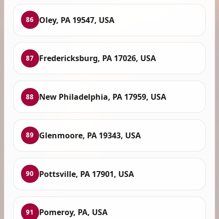
Oley, PA 19547, USA
86
Fredericksburg, PA 17026, USA
87
New Philadelphia, PA 17959, USA
88
Glenmoore, PA 19343, USA
89
Pottsville, PA 17901, USA
90
Pomeroy, PA, USA
91