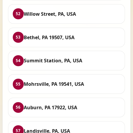
Willow Street, PA, USA
52
Bethel, PA 19507, USA
53
Summit Station, PA, USA
54
Mohrsville, PA 19541, USA
55
Auburn, PA 17922, USA
56
Landisville, PA, USA
57