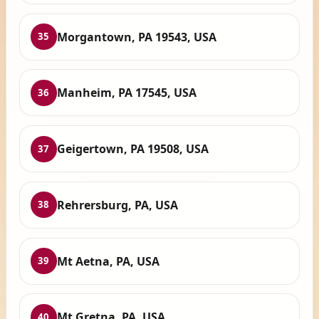
Morgantown, PA 19543, USA
35
Manheim, PA 17545, USA
36
Geigertown, PA 19508, USA
37
Rehrersburg, PA, USA
38
Mt Aetna, PA, USA
39
Mt Gretna, PA, USA
40