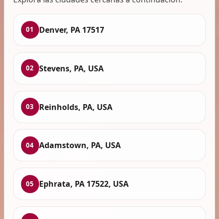
Denver, PA 17517
01
Stevens, PA, USA
02
Reinholds, PA, USA
03
Adamstown, PA, USA
04
Ephrata, PA 17522, USA
05