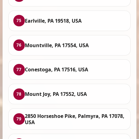
Earlville, PA 19518, USA
75
Mountville, PA 17554, USA
76
Conestoga, PA 17516, USA
77
Mount Joy, PA 17552, USA
78
2850 Horseshoe Pike, Palmyra, PA 17078,
79
USA