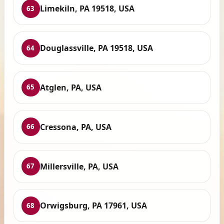
Limekiln, PA 19518, USA
63
Douglassville, PA 19518, USA
64
Atglen, PA, USA
65
Cressona, PA, USA
66
Millersville, PA, USA
67
Orwigsburg, PA 17961, USA
68