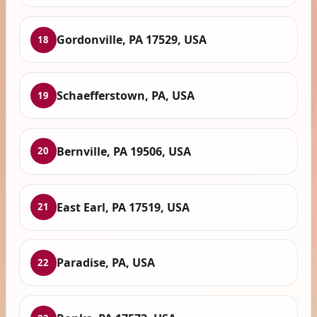
Gordonville, PA 17529, USA
18
Schaefferstown, PA, USA
19
Bernville, PA 19506, USA
20
East Earl, PA 17519, USA
21
Paradise, PA, USA
22