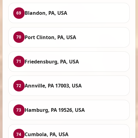
Blandon, PA, USA
69
Port Clinton, PA, USA
70
Friedensburg, PA, USA
71
Annville, PA 17003, USA
72
Hamburg, PA 19526, USA
73
Cumbola, PA, USA
74