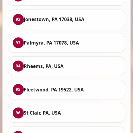
Jonestown, PA 17038, USA
92
Palmyra, PA 17078, USA
93
Rheems, PA, USA
94
Fleetwood, PA 19522, USA
95
St Clair, PA, USA
96