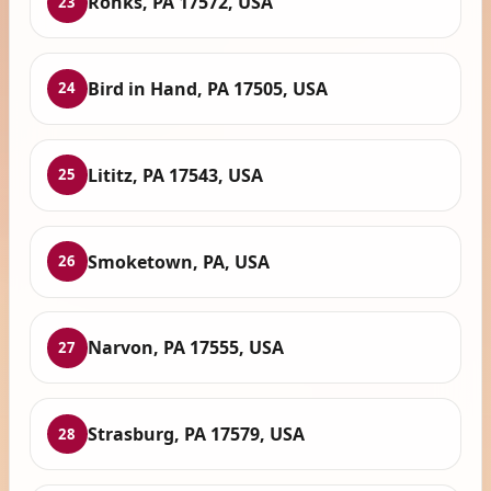
Ronks, PA 17572, USA
23
Bird in Hand, PA 17505, USA
24
Lititz, PA 17543, USA
25
Smoketown, PA, USA
26
Narvon, PA 17555, USA
27
Strasburg, PA 17579, USA
28