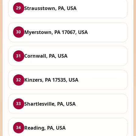
Strausstown, PA, USA
29
Myerstown, PA 17067, USA
30
Cornwall, PA, USA
31
Kinzers, PA 17535, USA
32
Shartlesville, PA, USA
33
Reading, PA, USA
34