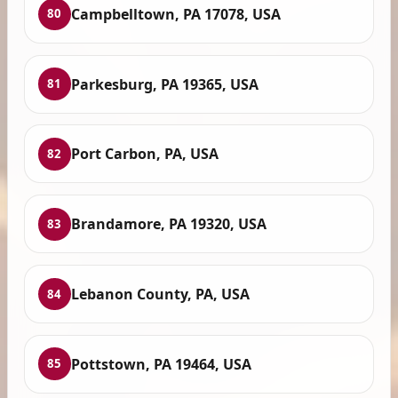
Campbelltown, PA 17078, USA
80
Parkesburg, PA 19365, USA
81
Port Carbon, PA, USA
82
Brandamore, PA 19320, USA
83
Lebanon County, PA, USA
84
Pottstown, PA 19464, USA
85