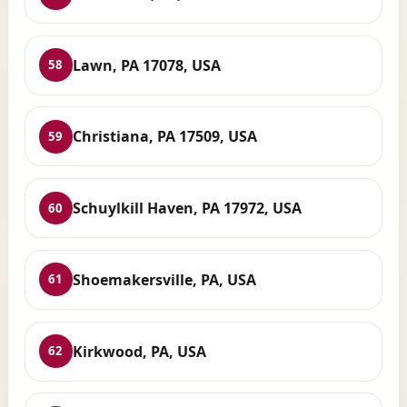
Lawn, PA 17078, USA
58
Christiana, PA 17509, USA
59
Schuylkill Haven, PA 17972, USA
60
Shoemakersville, PA, USA
61
Kirkwood, PA, USA
62