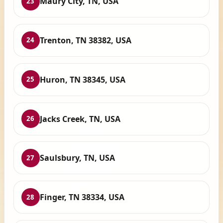
Maury City, TN, USA
23
Trenton, TN 38382, USA
24
Huron, TN 38345, USA
25
Jacks Creek, TN, USA
26
Saulsbury, TN, USA
27
Finger, TN 38334, USA
28