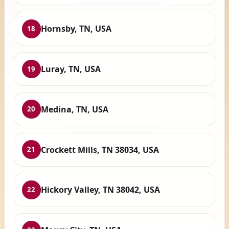
Hornsby, TN, USA
18
Luray, TN, USA
19
Medina, TN, USA
20
Crockett Mills, TN 38034, USA
21
Hickory Valley, TN 38042, USA
22