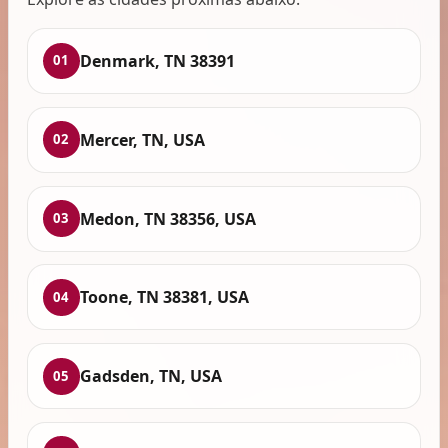
Denmark, TN 38391
01
Mercer, TN, USA
02
Medon, TN 38356, USA
03
Toone, TN 38381, USA
04
Gadsden, TN, USA
05