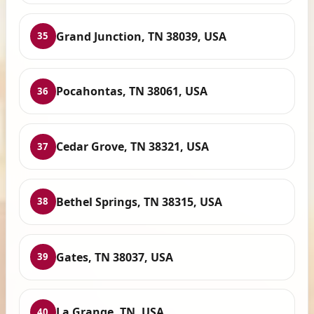
Grand Junction, TN 38039, USA
35
Pocahontas, TN 38061, USA
36
Cedar Grove, TN 38321, USA
37
Bethel Springs, TN 38315, USA
38
Gates, TN 38037, USA
39
La Grange, TN, USA
40