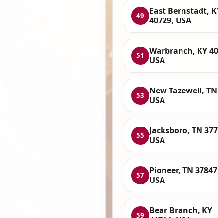
East Bernstadt, K
49
40729, USA
Warbranch, KY 40
51
USA
New Tazewell, TN
53
USA
Jacksboro, TN 377
55
USA
Pioneer, TN 37847
57
USA
Bear Branch, KY
59