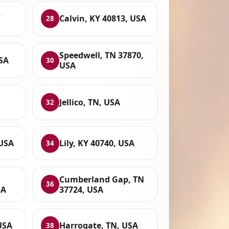
,
Calvin, KY 40813, USA
28
Speedwell, TN 37870,
USA
30
USA
Jellico, TN, USA
32
 USA
Lily, KY 40740, USA
34
Cumberland Gap, TN
36
SA
37724, USA
USA
Harrogate, TN, USA
38