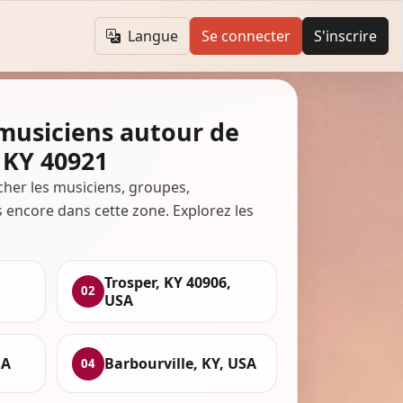
Langue
Se connecter
S'inscrire
 musiciens autour de
 KY 40921
cher les musiciens, groupes,
s encore dans cette zone. Explorez les
Trosper, KY 40906,
02
USA
SA
Barbourville, KY, USA
04