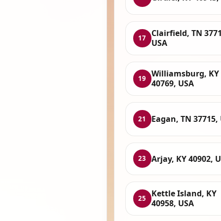
Clairfield, TN 377
17
USA
Williamsburg, KY
19
40769, USA
Eagan, TN 37715,
21
Arjay, KY 40902, 
23
Kettle Island, KY
25
40958, USA