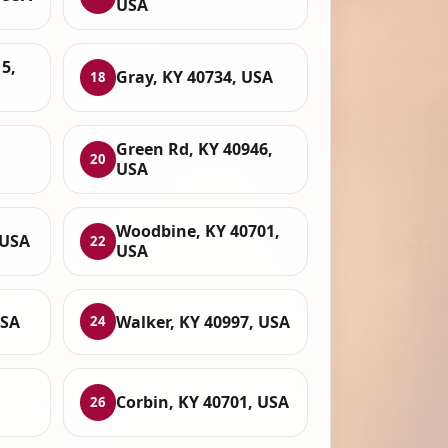
USA
15,
Gray, KY 40734, USA
18
Green Rd, KY 40946,
20
USA
Woodbine, KY 40701,
 USA
22
USA
USA
Walker, KY 40997, USA
24
Corbin, KY 40701, USA
26