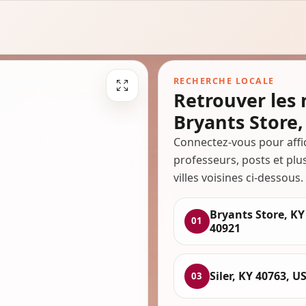
RECHERCHE LOCALE
Retrouver les
Bryants Store,
Connectez-vous pour affi
professeurs, posts et plu
villes voisines ci-dessous.
Bryants Store, KY
01
40921
Siler, KY 40763, U
03