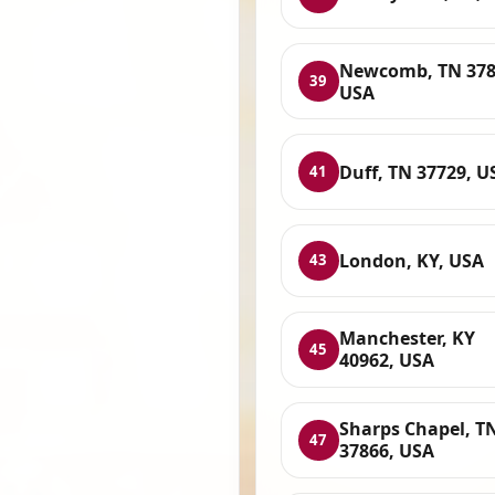
Newcomb, TN 378
39
USA
Duff, TN 37729, U
41
London, KY, USA
43
Manchester, KY
45
40962, USA
Sharps Chapel, T
47
37866, USA