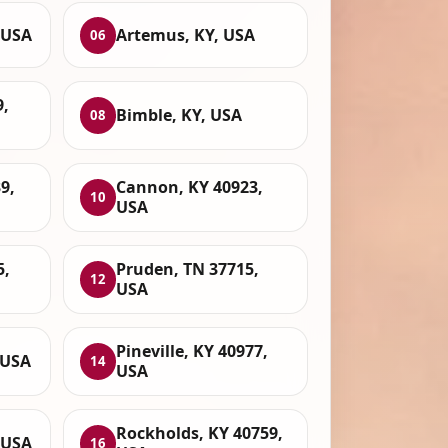
 USA
Artemus, KY, USA
06
9,
Bimble, KY, USA
08
9,
Cannon, KY 40923,
10
USA
5,
Pruden, TN 37715,
12
USA
Pineville, KY 40977,
 USA
14
USA
Rockholds, KY 40759,
, USA
16