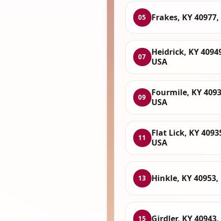
Frakes, KY 40977,
05
Heidrick, KY 4094
07
USA
Fourmile, KY 4093
09
USA
Flat Lick, KY 4093
11
USA
Hinkle, KY 40953,
13
Girdler, KY 40943
15