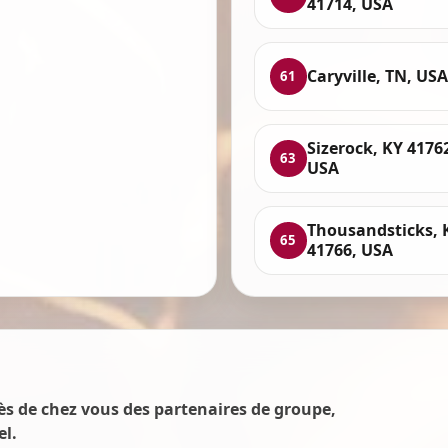
41714, USA
Caryville, TN, USA
61
Sizerock, KY 4176
63
USA
Thousandsticks, 
65
41766, USA
s de chez vous des partenaires de groupe,
el.