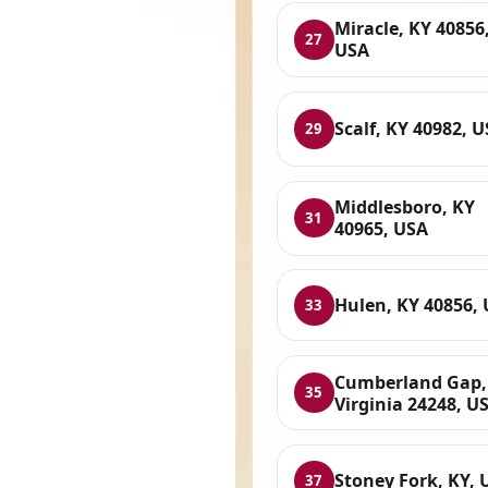
Miracle, KY 40856
27
USA
Scalf, KY 40982, 
29
Middlesboro, KY
31
40965, USA
Hulen, KY 40856,
33
Cumberland Gap,
35
Virginia 24248, U
Stoney Fork, KY, 
37