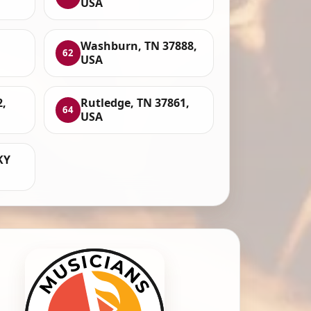
USA
Washburn, TN 37888,
62
USA
2,
Rutledge, TN 37861,
64
USA
KY