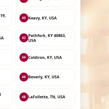
19,
Keavy, KY, USA
40
Pathfork, KY 40863,
SA
42
USA
Coldiron, KY, USA
44
Beverly, KY, USA
46
N
LaFollette, TN, USA
48