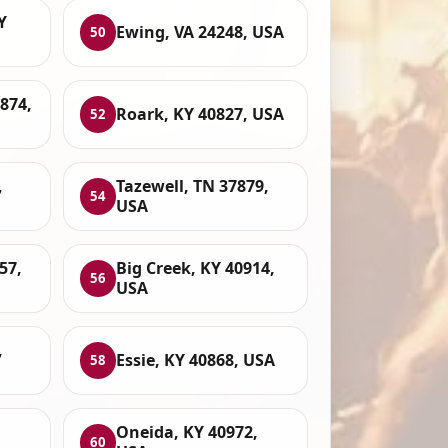
Y
Ewing, VA 24248, USA
50
874,
Roark, KY 40827, USA
52
,
Tazewell, TN 37879,
54
USA
57,
Big Creek, KY 40914,
56
USA
,
Essie, KY 40868, USA
58
Oneida, KY 40972,
60