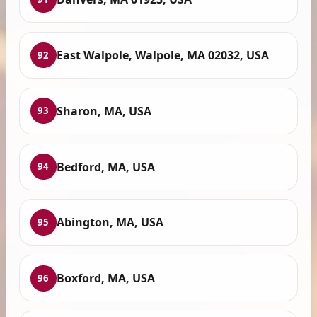
East Walpole, Walpole, MA 02032, USA
92
Sharon, MA, USA
93
Bedford, MA, USA
94
Abington, MA, USA
95
Boxford, MA, USA
96