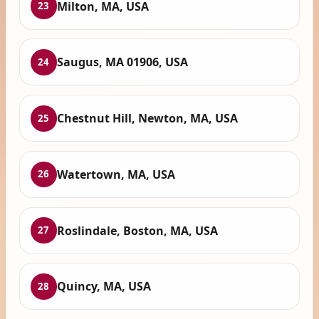
Milton, MA, USA
23
Saugus, MA 01906, USA
24
Chestnut Hill, Newton, MA, USA
25
Watertown, MA, USA
26
Roslindale, Boston, MA, USA
27
Quincy, MA, USA
28