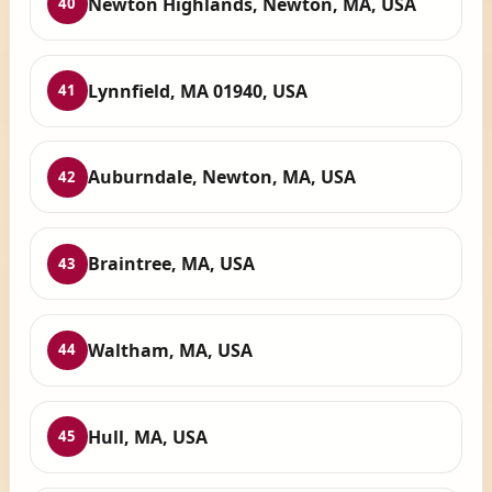
Newton Highlands, Newton, MA, USA
40
Lynnfield, MA 01940, USA
41
Auburndale, Newton, MA, USA
42
Braintree, MA, USA
43
Waltham, MA, USA
44
Hull, MA, USA
45