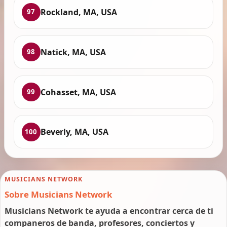
Rockland, MA, USA
97
Natick, MA, USA
98
Cohasset, MA, USA
99
Beverly, MA, USA
100
MUSICIANS NETWORK
Sobre Musicians Network
Musicians Network te ayuda a encontrar cerca de ti
companeros de banda, profesores, conciertos y