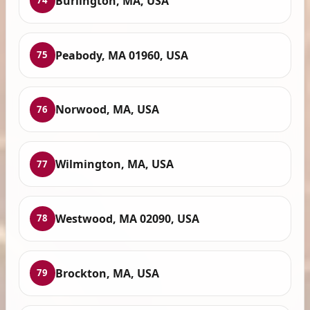
Burlington, MA, USA
74
Peabody, MA 01960, USA
75
Norwood, MA, USA
76
Wilmington, MA, USA
77
Westwood, MA 02090, USA
78
Brockton, MA, USA
79