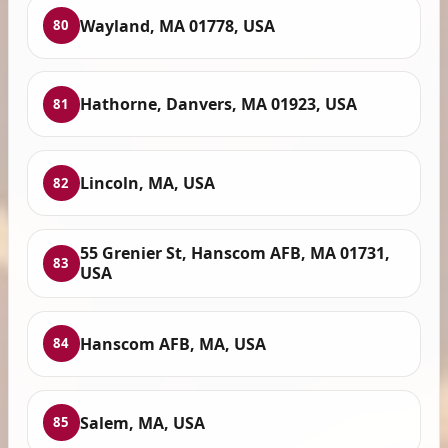
Wayland, MA 01778, USA
80
Hathorne, Danvers, MA 01923, USA
81
Lincoln, MA, USA
82
55 Grenier St, Hanscom AFB, MA 01731,
83
USA
Hanscom AFB, MA, USA
84
Salem, MA, USA
85