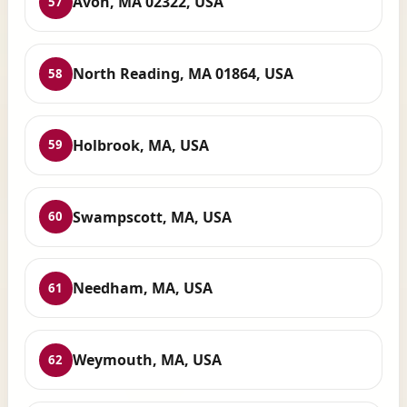
Avon, MA 02322, USA
57
North Reading, MA 01864, USA
58
Holbrook, MA, USA
59
Swampscott, MA, USA
60
Needham, MA, USA
61
Weymouth, MA, USA
62