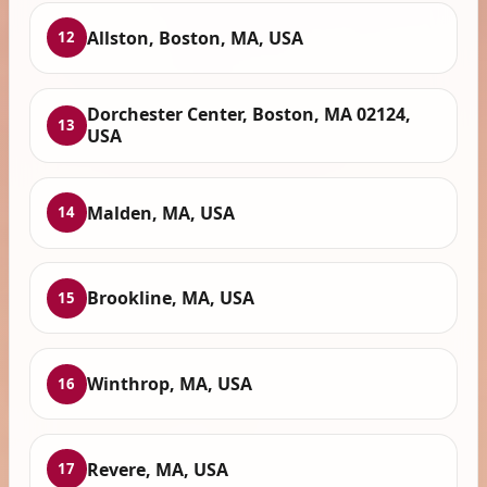
Allston, Boston, MA, USA
12
Dorchester Center, Boston, MA 02124,
13
USA
Malden, MA, USA
14
Brookline, MA, USA
15
Winthrop, MA, USA
16
Revere, MA, USA
17