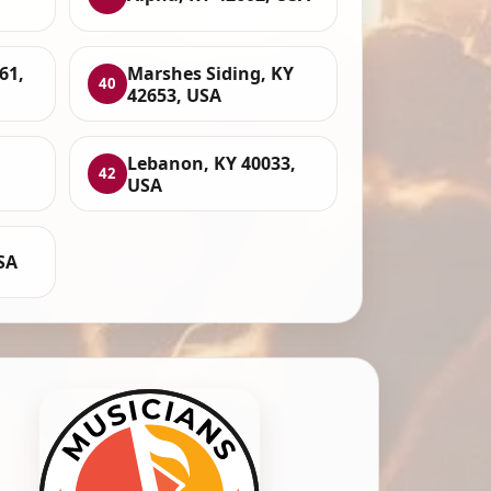
61,
Marshes Siding, KY
40
42653, USA
Lebanon, KY 40033,
42
USA
USA