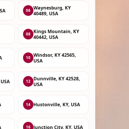
Waynesburg, KY
USA
06
40489, USA
Kings Mountain, KY
08
40442, USA
Windsor, KY 42565,
A
10
USA
Dunnville, KY 42528,
, USA
12
USA
A
Hustonville, KY, USA
14
A
Junction City, KY, USA
16