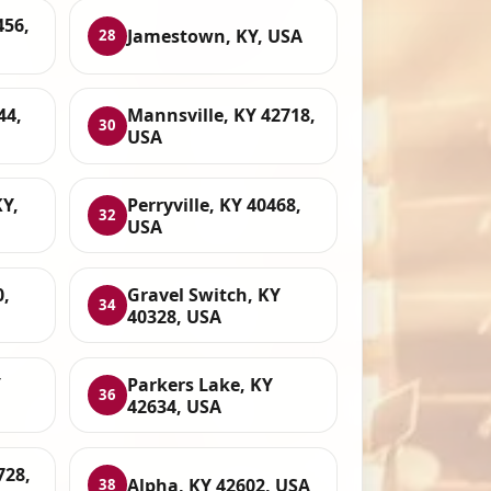
456,
Jamestown, KY, USA
28
44,
Mannsville, KY 42718,
30
USA
KY,
Perryville, KY 40468,
32
USA
0,
Gravel Switch, KY
34
40328, USA
Y
Parkers Lake, KY
36
42634, USA
728,
Alpha, KY 42602, USA
38