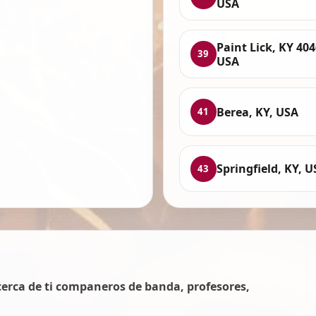
USA
Paint Lick, KY 404
39
USA
Berea, KY, USA
41
Springfield, KY, 
43
erca de ti companeros de banda, profesores,