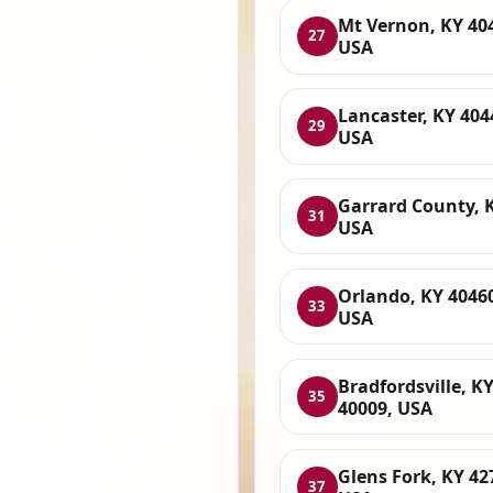
Mt Vernon, KY 40
27
USA
Lancaster, KY 404
29
USA
Garrard County, 
31
USA
Orlando, KY 4046
33
USA
Bradfordsville, K
35
40009, USA
Glens Fork, KY 42
37