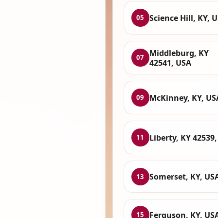
Science Hill, KY, 
05
Middleburg, KY
07
42541, USA
McKinney, KY, US
09
Liberty, KY 42539
11
Somerset, KY, US
13
Ferguson, KY, US
15