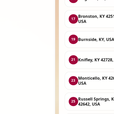
Bronston, KY 425
17
USA
Burnside, KY, US
19
Knifley, KY 42728
21
Monticello, KY 42
23
USA
Russell Springs, 
25
42642, USA