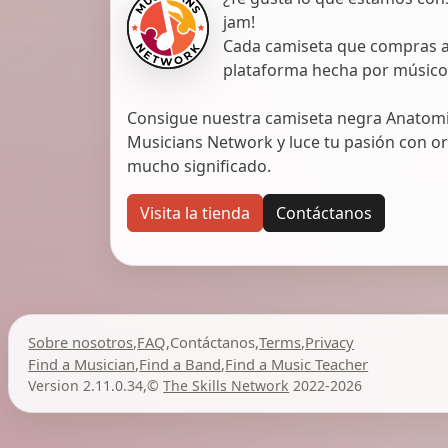
jam!
Cada camiseta que compras ap
plataforma hecha por músico
Consigue nuestra camiseta negra Anatomic
Musicians Network y luce tu pasión con org
mucho significado.
Visita la tienda
Contáctanos
Sobre nosotros
,
FAQ
,
Contáctanos
,
Terms
,
Privacy
Find a Musician
,
Find a Band
,
Find a Music Teacher
Version 2.11.0.34
,
©
The Skills Network
2022-2026