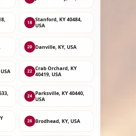
18,
Stanford, KY 40484,
18
USA
A
Danville, KY, USA
20
Crab Orchard, KY
, USA
22
40419, USA
633,
Parksville, KY 40440,
24
USA
KY
Brodhead, KY, USA
26