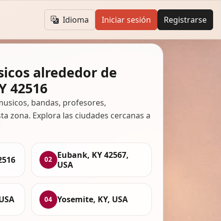
Idioma
Iniciar sesión
Registrarse
icos alrededor de
Y 42516
usicos, bandas, profesores,
ta zona. Explora las ciudades cercanas a
Eubank, KY 42567,
2516
02
USA
 USA
Yosemite, KY, USA
04