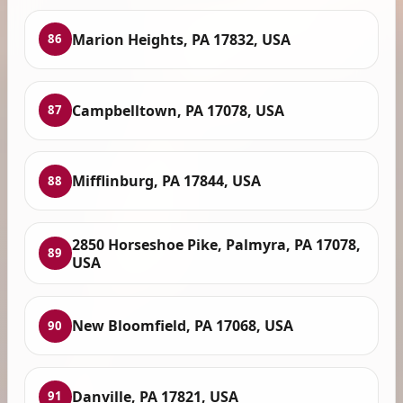
Marion Heights, PA 17832, USA
86
Campbelltown, PA 17078, USA
87
Mifflinburg, PA 17844, USA
88
2850 Horseshoe Pike, Palmyra, PA 17078,
89
USA
New Bloomfield, PA 17068, USA
90
Danville, PA 17821, USA
91