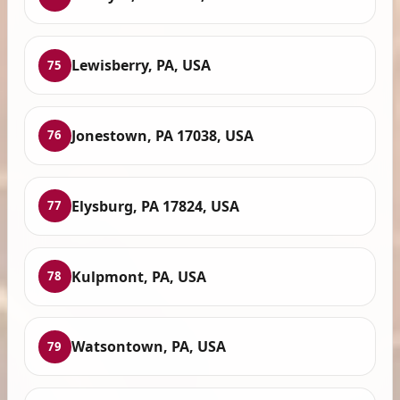
Lewisberry, PA, USA
75
Jonestown, PA 17038, USA
76
Elysburg, PA 17824, USA
77
Kulpmont, PA, USA
78
Watsontown, PA, USA
79