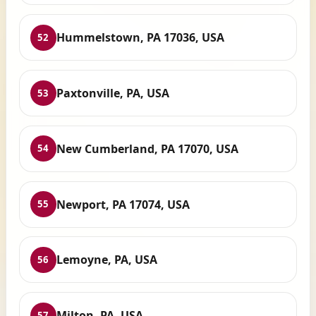
Hummelstown, PA 17036, USA
52
Paxtonville, PA, USA
53
New Cumberland, PA 17070, USA
54
Newport, PA 17074, USA
55
Lemoyne, PA, USA
56
Milton, PA, USA
57