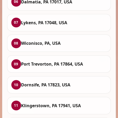
Dalmatia, PA 17017, USA
06
Lykens, PA 17048, USA
07
Wiconisco, PA, USA
08
Port Trevorton, PA 17864, USA
09
Dornsife, PA 17823, USA
10
Klingerstown, PA 17941, USA
11