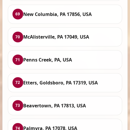
New Columbia, PA 17856, USA
69
McAlisterville, PA 17049, USA
70
Penns Creek, PA, USA
71
Etters, Goldsboro, PA 17319, USA
72
Beavertown, PA 17813, USA
73
Palmyra, PA 17078, USA
74