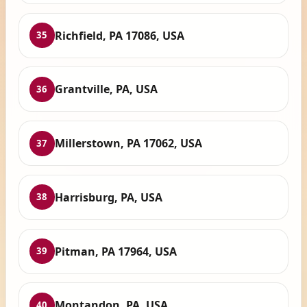
Richfield, PA 17086, USA
35
Grantville, PA, USA
36
Millerstown, PA 17062, USA
37
Harrisburg, PA, USA
38
Pitman, PA 17964, USA
39
Montandon, PA, USA
40