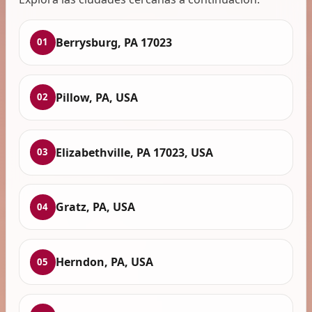
Berrysburg, PA 17023
01
Pillow, PA, USA
02
Elizabethville, PA 17023, USA
03
Gratz, PA, USA
04
Herndon, PA, USA
05