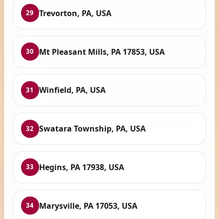
Trevorton, PA, USA
29
Mt Pleasant Mills, PA 17853, USA
30
Winfield, PA, USA
31
Swatara Township, PA, USA
32
Hegins, PA 17938, USA
33
Marysville, PA 17053, USA
34