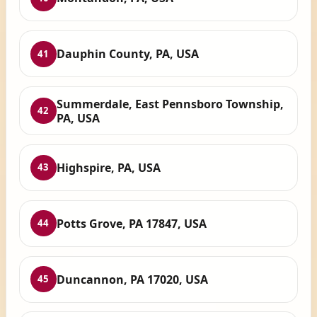
Dauphin County, PA, USA
41
Summerdale, East Pennsboro Township,
42
PA, USA
Highspire, PA, USA
43
Potts Grove, PA 17847, USA
44
Duncannon, PA 17020, USA
45