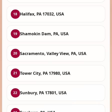
Halifax, PA 17032, USA
18
Shamokin Dam, PA, USA
19
Sacramento, Valley View, PA, USA
20
Tower City, PA 17980, USA
21
Sunbury, PA 17801, USA
22