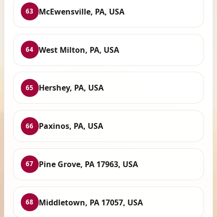
McEwensville, PA, USA
63
West Milton, PA, USA
64
Hershey, PA, USA
65
Paxinos, PA, USA
66
Pine Grove, PA 17963, USA
67
Middletown, PA 17057, USA
68