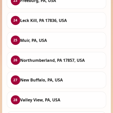
Freeburg, PA, USA
23
Leck Kill, PA 17836, USA
24
Muir, PA, USA
25
Northumberland, PA 17857, USA
26
New Buffalo, PA, USA
27
Valley View, PA, USA
28