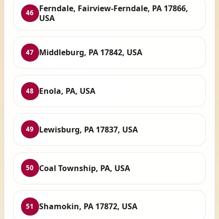
Ferndale, Fairview-Ferndale, PA 17866,
46
USA
Middleburg, PA 17842, USA
47
Enola, PA, USA
48
Lewisburg, PA 17837, USA
49
Coal Township, PA, USA
50
Shamokin, PA 17872, USA
51