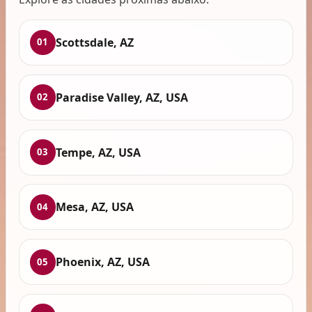
Scottsdale, AZ
01
Paradise Valley, AZ, USA
02
Tempe, AZ, USA
03
Mesa, AZ, USA
04
Phoenix, AZ, USA
05