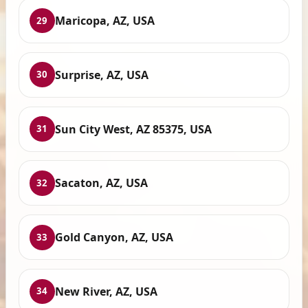
Maricopa, AZ, USA
29
Surprise, AZ, USA
30
Sun City West, AZ 85375, USA
31
Sacaton, AZ, USA
32
Gold Canyon, AZ, USA
33
New River, AZ, USA
34