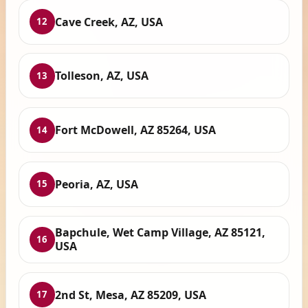
Cave Creek, AZ, USA
12
Tolleson, AZ, USA
13
Fort McDowell, AZ 85264, USA
14
Peoria, AZ, USA
15
Bapchule, Wet Camp Village, AZ 85121,
16
USA
2nd St, Mesa, AZ 85209, USA
17