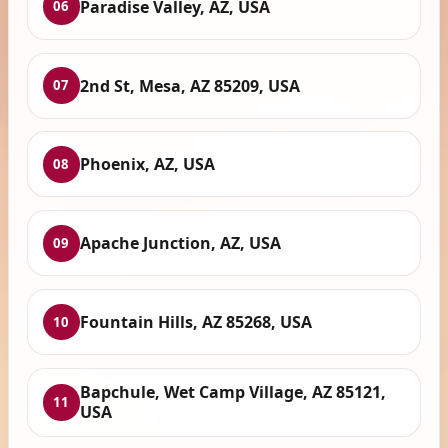
Paradise Valley, AZ, USA
06
2nd St, Mesa, AZ 85209, USA
07
Phoenix, AZ, USA
08
Apache Junction, AZ, USA
09
Fountain Hills, AZ 85268, USA
10
Bapchule, Wet Camp Village, AZ 85121,
11
USA