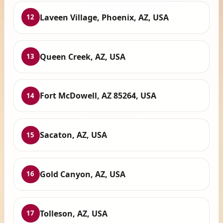
Laveen Village, Phoenix, AZ, USA
12
Queen Creek, AZ, USA
13
Fort McDowell, AZ 85264, USA
14
Sacaton, AZ, USA
15
Gold Canyon, AZ, USA
16
Tolleson, AZ, USA
17