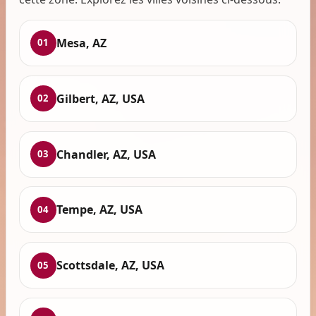
Mesa, AZ
01
Gilbert, AZ, USA
02
Chandler, AZ, USA
03
Tempe, AZ, USA
04
Scottsdale, AZ, USA
05