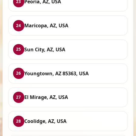
Peoria, AZ, USA
23
Maricopa, AZ, USA
24
Sun City, AZ, USA
25
Youngtown, AZ 85363, USA
26
El Mirage, AZ, USA
27
Coolidge, AZ, USA
28