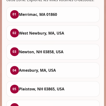
Merrimac, MA 01860
01
West Newbury, MA, USA
02
Newton, NH 03858, USA
03
Amesbury, MA, USA
04
Plaistow, NH 03865, USA
05