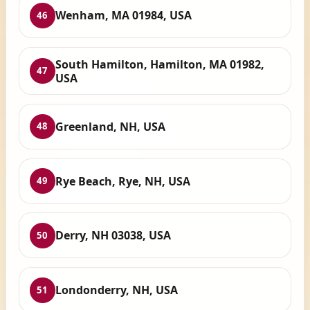
Wenham, MA 01984, USA
46
South Hamilton, Hamilton, MA 01982,
47
USA
Greenland, NH, USA
48
Rye Beach, Rye, NH, USA
49
Derry, NH 03038, USA
50
Londonderry, NH, USA
51