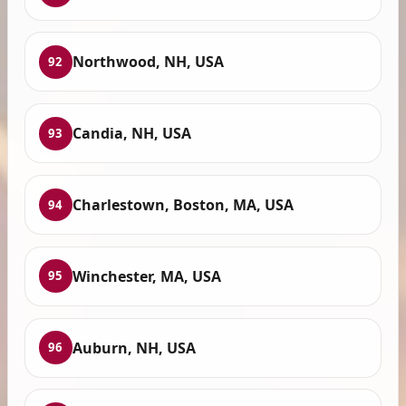
Northwood, NH, USA
92
Candia, NH, USA
93
Charlestown, Boston, MA, USA
94
Winchester, MA, USA
95
Auburn, NH, USA
96