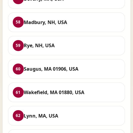
Madbury, NH, USA
58
Rye, NH, USA
59
Saugus, MA 01906, USA
60
Wakefield, MA 01880, USA
61
Lynn, MA, USA
62