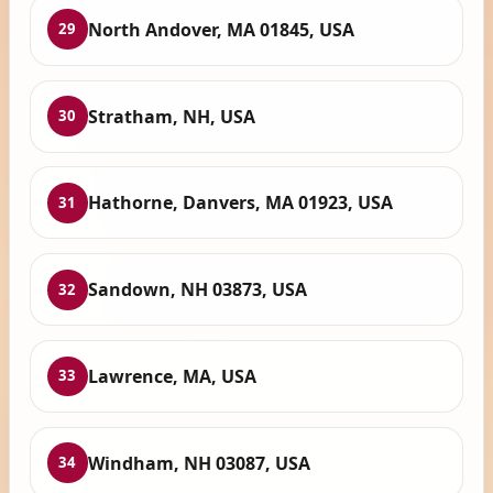
North Andover, MA 01845, USA
29
Stratham, NH, USA
30
Hathorne, Danvers, MA 01923, USA
31
Sandown, NH 03873, USA
32
Lawrence, MA, USA
33
Windham, NH 03087, USA
34