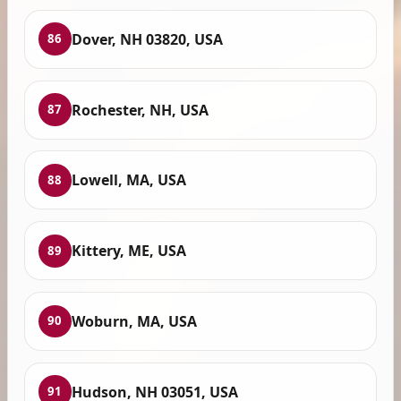
Dover, NH 03820, USA
86
Rochester, NH, USA
87
Lowell, MA, USA
88
Kittery, ME, USA
89
Woburn, MA, USA
90
Hudson, NH 03051, USA
91