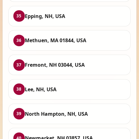
Epping, NH, USA
35
Methuen, MA 01844, USA
36
Fremont, NH 03044, USA
37
Lee, NH, USA
38
North Hampton, NH, USA
39
Newmarket, NH 03857, USA
40