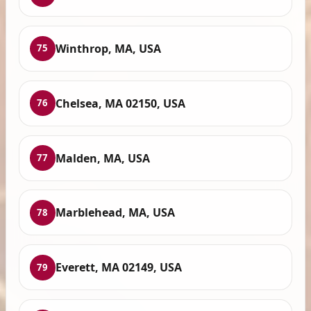
Winthrop, MA, USA
75
Chelsea, MA 02150, USA
76
Malden, MA, USA
77
Marblehead, MA, USA
78
Everett, MA 02149, USA
79