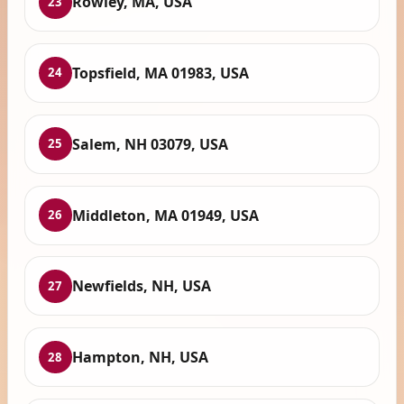
Rowley, MA, USA
23
Topsfield, MA 01983, USA
24
Salem, NH 03079, USA
25
Middleton, MA 01949, USA
26
Newfields, NH, USA
27
Hampton, NH, USA
28