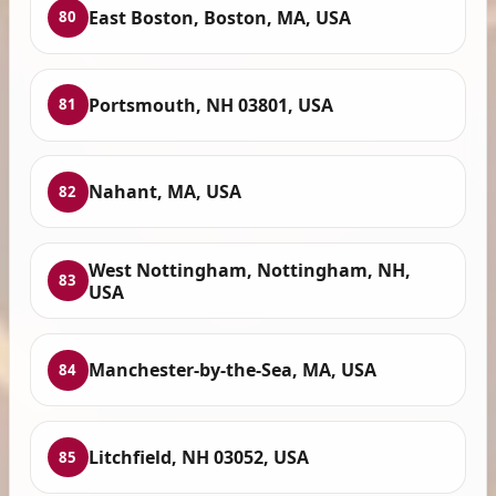
East Boston, Boston, MA, USA
80
Portsmouth, NH 03801, USA
81
Nahant, MA, USA
82
West Nottingham, Nottingham, NH,
83
USA
Manchester-by-the-Sea, MA, USA
84
Litchfield, NH 03052, USA
85