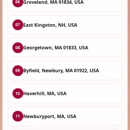
Groveland, MA 01834, USA
06
East Kingston, NH, USA
07
Georgetown, MA 01833, USA
08
Byfield, Newbury, MA 01922, USA
09
Haverhill, MA, USA
10
Newburyport, MA, USA
11