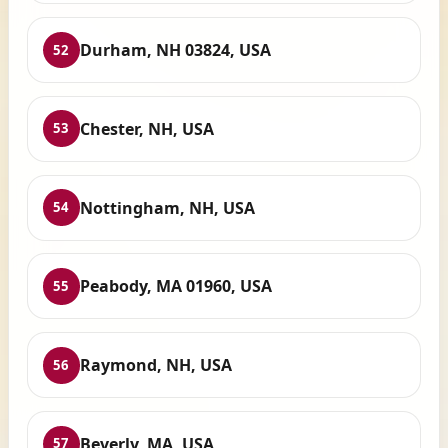
Durham, NH 03824, USA
52
Chester, NH, USA
53
Nottingham, NH, USA
54
Peabody, MA 01960, USA
55
Raymond, NH, USA
56
Beverly, MA, USA
57