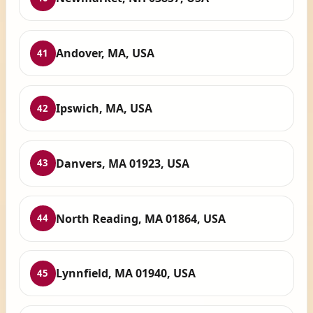
Andover, MA, USA
41
Ipswich, MA, USA
42
Danvers, MA 01923, USA
43
North Reading, MA 01864, USA
44
Lynnfield, MA 01940, USA
45