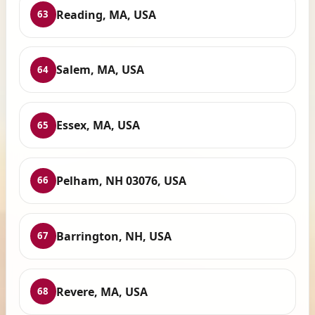
Reading, MA, USA
63
Salem, MA, USA
64
Essex, MA, USA
65
Pelham, NH 03076, USA
66
Barrington, NH, USA
67
Revere, MA, USA
68