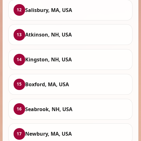
Salisbury, MA, USA
12
Atkinson, NH, USA
13
Kingston, NH, USA
14
Boxford, MA, USA
15
Seabrook, NH, USA
16
Newbury, MA, USA
17