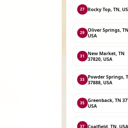
Rocky Top, TN, U
27
Oliver Springs, TN
29
USA
New Market, TN
31
37820, USA
Powder Springs, 
33
37888, USA
Greenback, TN 37
35
USA
Coalfield, TN, US
37