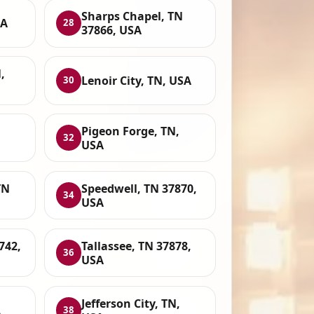
Sharps Chapel, TN
SA
28
37866, USA
,
Lenoir City, TN, USA
30
Pigeon Forge, TN,
32
USA
TN
Speedwell, TN 37870,
34
USA
742,
Tallassee, TN 37878,
36
USA
Jefferson City, TN,
A
38