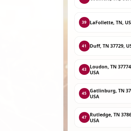
LaFollette, TN, U
39
Duff, TN 37729, U
41
Loudon, TN 37774
43
USA
Gatlinburg, TN 37
45
USA
Rutledge, TN 3786
47
USA