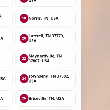
USA
N,
Norris, TN, USA
18
Luttrell, TN 37779,
SA
20
USA
Maynardville, TN
22
37807, USA
Townsend, TN 37882,
USA
24
USA
SA
Briceville, TN, USA
26