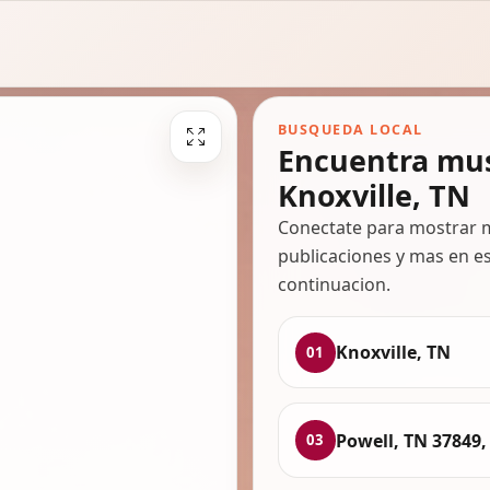
BUSQUEDA LOCAL
Encuentra mus
Knoxville, TN
Conectate para mostrar m
publicaciones y mas en es
continuacion.
Knoxville, TN
01
Powell, TN 37849,
03