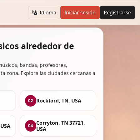
Idioma
Iniciar sesión
Registrarse
icos alrededor de
usicos, bandas, profesores,
ta zona. Explora las ciudades cercanas a
Rockford, TN, USA
02
Corryton, TN 37721,
 USA
04
USA