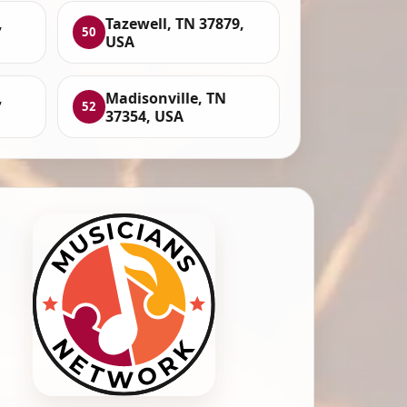
,
Tazewell, TN 37879,
50
USA
,
Madisonville, TN
52
37354, USA