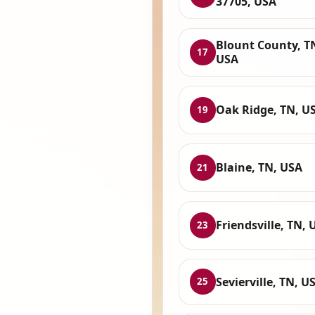
37705, USA
Blount County, T
17
USA
Oak Ridge, TN, U
19
Blaine, TN, USA
21
Friendsville, TN, 
23
Sevierville, TN, U
25