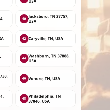
USA
Jacksboro, TN 37757,
SA
40
USA
SA
Caryville, TN, USA
42
,
Washburn, TN 37888,
44
USA
738,
Vonore, TN, USA
46
1,
Philadelphia, TN
48
37846, USA