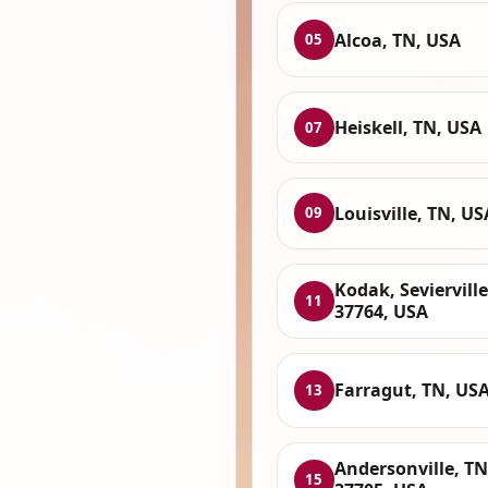
Alcoa, TN, USA
05
Heiskell, TN, USA
07
Louisville, TN, US
09
Kodak, Sevierville
11
37764, USA
Farragut, TN, US
13
Andersonville, TN
15