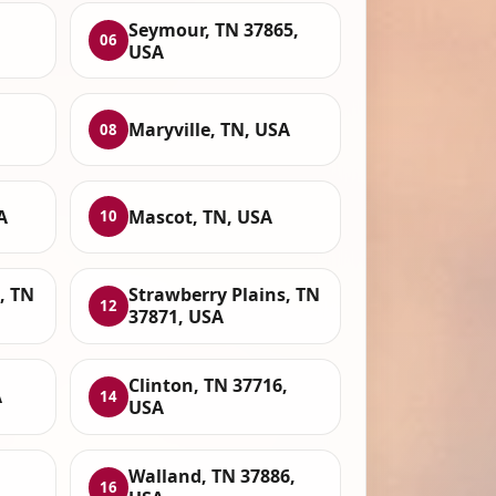
Seymour, TN 37865,
06
USA
Maryville, TN, USA
08
A
Mascot, TN, USA
10
, TN
Strawberry Plains, TN
12
37871, USA
Clinton, TN 37716,
A
14
USA
Walland, TN 37886,
16