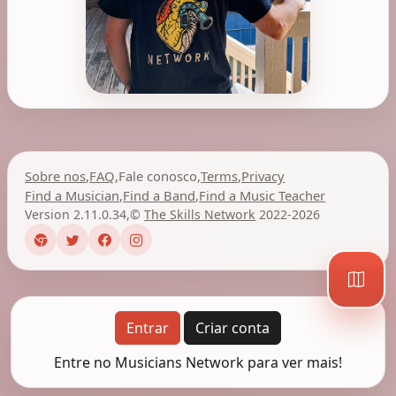
Sobre nos
,
FAQ
,
Fale conosco
,
Terms
,
Privacy
Find a Musician
,
Find a Band
,
Find a Music Teacher
Version 2.11.0.34
,
©
The Skills Network
2022-2026
Entrar
Criar conta
Entre no Musicians Network para ver mais!