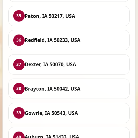
Paton, IA 50217, USA
35
Redfield, IA 50233, USA
36
Dexter, IA 50070, USA
37
Brayton, IA 50042, USA
38
Gowrie, IA 50543, USA
39
Auburn, IA 51433, USA
40