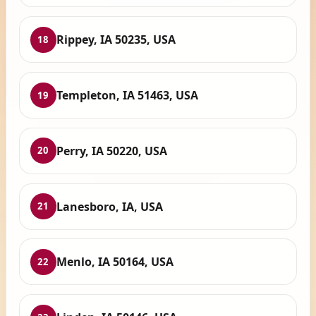
Rippey, IA 50235, USA
18
Templeton, IA 51463, USA
19
Perry, IA 50220, USA
20
Lanesboro, IA, USA
21
Menlo, IA 50164, USA
22