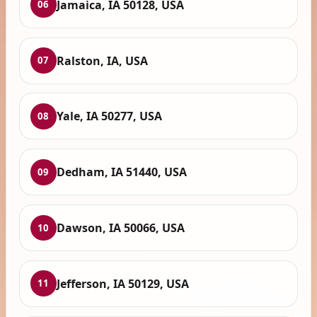
Jamaica, IA 50128, USA
06
Ralston, IA, USA
07
Yale, IA 50277, USA
08
Dedham, IA 51440, USA
09
Dawson, IA 50066, USA
10
Jefferson, IA 50129, USA
11