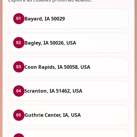
Bayard, IA 50029
01
Bagley, IA 50026, USA
02
Coon Rapids, IA 50058, USA
03
Scranton, IA 51462, USA
04
Guthrie Center, IA, USA
05