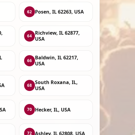
Posen, IL 62263, USA
62
0,
Richview, IL 62877,
64
USA
L
Baldwin, IL 62217,
66
USA
South Roxana, IL,
SA
68
USA
USA
Hecker, IL, USA
70
Ashley, IL 62808, USA
72