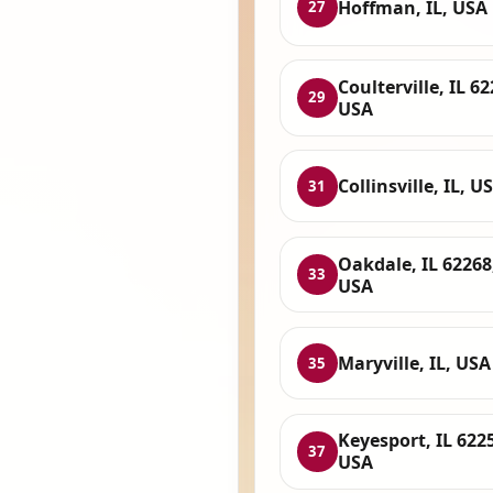
Hoffman, IL, USA
27
Coulterville, IL 62
29
USA
Collinsville, IL, U
31
Oakdale, IL 62268
33
USA
Maryville, IL, USA
35
Keyesport, IL 622
37
USA