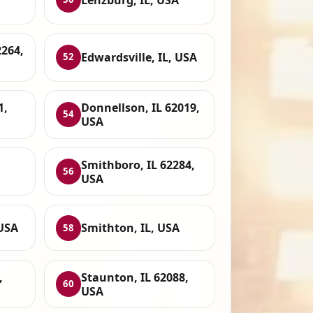
2264,
Edwardsville, IL, USA
52
1,
Donnellson, IL 62019,
54
USA
Smithboro, IL 62284,
56
USA
 USA
Smithton, IL, USA
58
,
Staunton, IL 62088,
60
USA