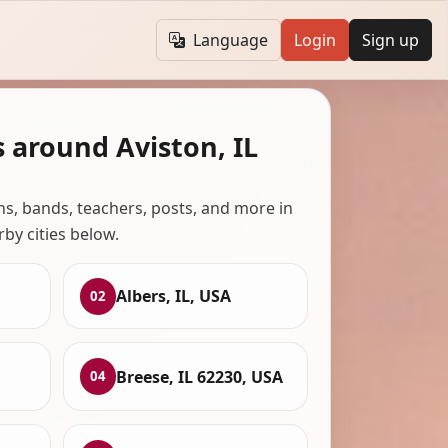
Language
Login
Sign up
 around Aviston, IL
ans, bands, teachers, posts, and more in
rby cities below.
Albers, IL, USA
02
Breese, IL 62230, USA
04