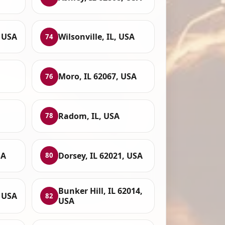
, USA
Wilsonville, IL, USA
74
Moro, IL 62067, USA
76
Radom, IL, USA
78
SA
Dorsey, IL 62021, USA
80
Bunker Hill, IL 62014,
, USA
82
USA