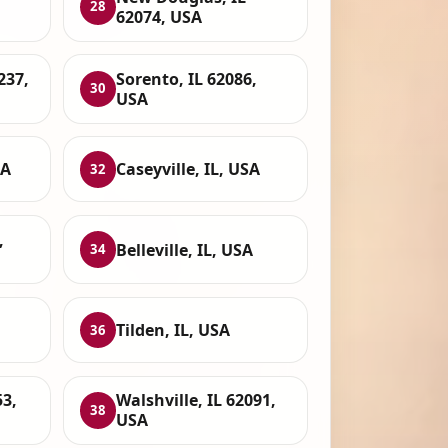
28
62074, USA
237,
Sorento, IL 62086,
30
USA
SA
Caseyville, IL, USA
32
,
Belleville, IL, USA
34
Tilden, IL, USA
36
53,
Walshville, IL 62091,
38
USA