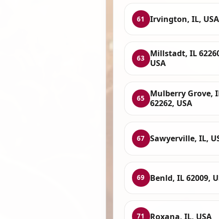
Irvington, IL, USA
61
Millstadt, IL 6226
63
USA
Mulberry Grove, I
65
62262, USA
Sawyerville, IL, U
67
Benld, IL 62009, 
69
Roxana, IL, USA
71