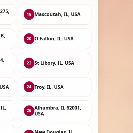
275,
Mascoutah, IL, USA
18
FB,
O'Fallon, IL, USA
20
4,
St Libory, IL, USA
22
 USA
Troy, IL, USA
24
IL,
Alhambra, IL 62001,
26
USA
New Douglas, IL