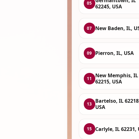
Germantown, IL
05
62245, USA
New Baden, IL, U
07
Pierron, IL, USA
09
New Memphis, IL
11
62215, USA
Bartelso, IL 62218
13
USA
Carlyle, IL 62231,
15