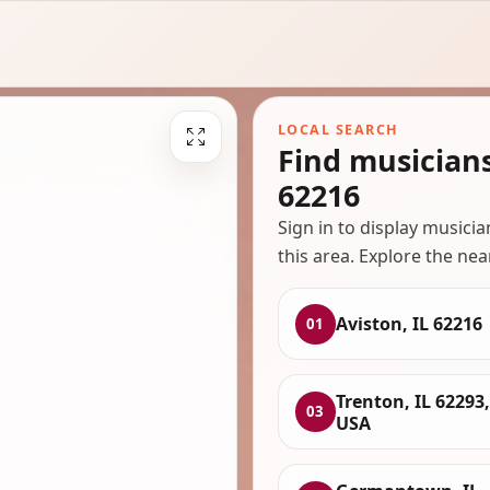
LOCAL SEARCH
Find musicians
62216
Sign in to display musici
this area. Explore the nea
Aviston, IL 62216
01
Trenton, IL 62293,
03
USA