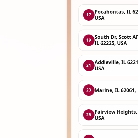
Pocahontas, IL 62
17
USA
South Dr, Scott A
19
IL 62225, USA
Addieville, IL 6221
21
USA
Marine, IL 62061,
23
Fairview Heights, 
25
USA