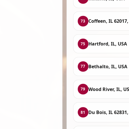
Coffeen, IL 62017
73
Hartford, IL, USA
75
Bethalto, IL, USA
77
Wood River, IL, U
79
Du Bois, IL 62831
81