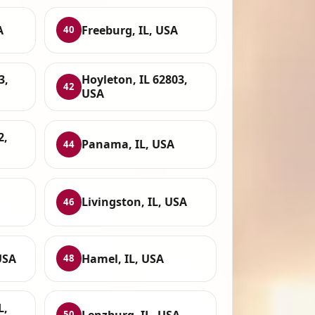
A
Freeburg, IL, USA
40
3,
Hoyleton, IL 62803,
42
USA
2,
Panama, IL, USA
44
Livingston, IL, USA
46
USA
Hamel, IL, USA
48
L,
Lenzburg, IL, USA
50