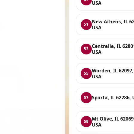
USA
New Athens, IL 6
51
USA
Centralia, IL 6280
53
USA
Worden, IL 62097,
55
USA
Sparta, IL 62286,
57
Mt Olive, IL 62069
59
USA