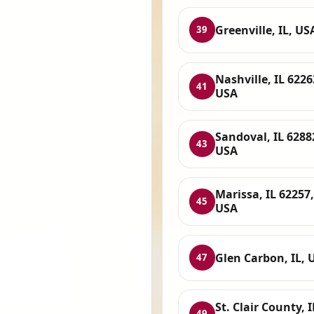
Greenville, IL, US
39
Nashville, IL 6226
41
USA
Sandoval, IL 6288
43
USA
Marissa, IL 62257,
45
USA
Glen Carbon, IL, 
47
St. Clair County, I
49