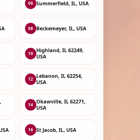
Summerfield, IL, USA
06
SA
Beckemeyer, IL, USA
08
Highland, IL 62249,
10
USA
Lebanon, IL 62254,
12
USA
,
Okawville, IL 62271,
14
USA
 USA
St Jacob, IL, USA
16