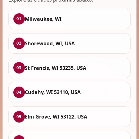
Milwaukee, WI
01
Shorewood, WI, USA
02
St Francis, WI 53235, USA
03
Cudahy, WI 53110, USA
04
Elm Grove, WI 53122, USA
05