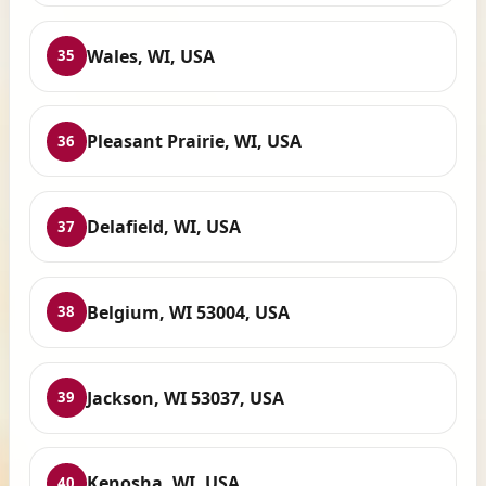
Wales, WI, USA
35
Pleasant Prairie, WI, USA
36
Delafield, WI, USA
37
Belgium, WI 53004, USA
38
Jackson, WI 53037, USA
39
Kenosha, WI, USA
40