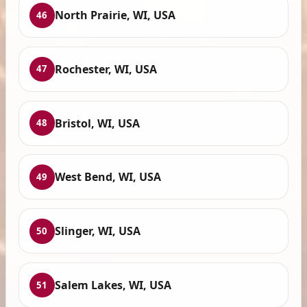
North Prairie, WI, USA
46
Rochester, WI, USA
47
Bristol, WI, USA
48
West Bend, WI, USA
49
Slinger, WI, USA
50
Salem Lakes, WI, USA
51