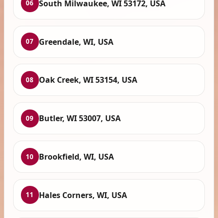
South Milwaukee, WI 53172, USA
06
Greendale, WI, USA
07
Oak Creek, WI 53154, USA
08
Butler, WI 53007, USA
09
Brookfield, WI, USA
10
Hales Corners, WI, USA
11