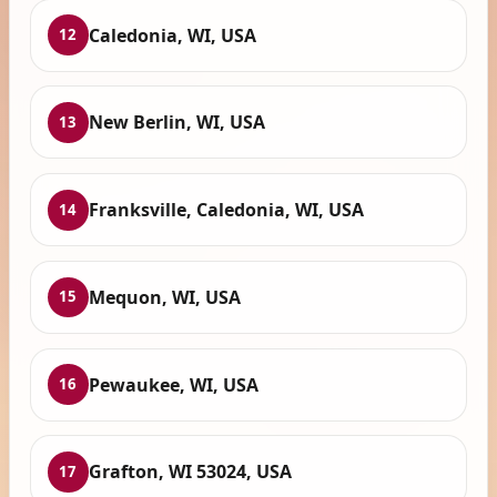
Caledonia, WI, USA
12
New Berlin, WI, USA
13
Franksville, Caledonia, WI, USA
14
Mequon, WI, USA
15
Pewaukee, WI, USA
16
Grafton, WI 53024, USA
17