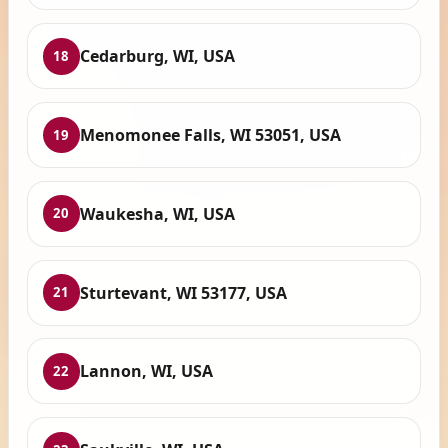
Cedarburg, WI, USA
18
Menomonee Falls, WI 53051, USA
19
Waukesha, WI, USA
20
Sturtevant, WI 53177, USA
21
Lannon, WI, USA
22