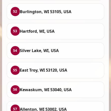
Burlington, WI 53105, USA
52
Hartford, WI, USA
53
Silver Lake, WI, USA
54
East Troy, WI 53120, USA
55
Kewaskum, WI 53040, USA
56
Allenton, WI 53002, USA
57