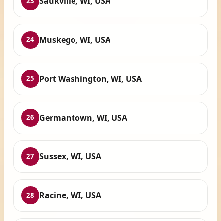
Saukville, WI, USA
23
Muskego, WI, USA
24
Port Washington, WI, USA
25
Germantown, WI, USA
26
Sussex, WI, USA
27
Racine, WI, USA
28