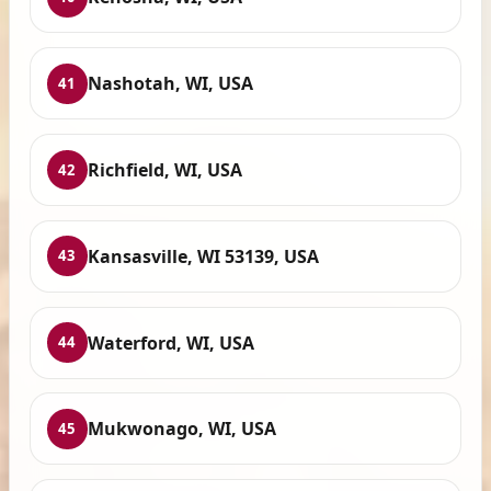
Nashotah, WI, USA
41
Richfield, WI, USA
42
Kansasville, WI 53139, USA
43
Waterford, WI, USA
44
Mukwonago, WI, USA
45