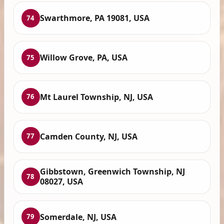
Swarthmore, PA 19081, USA
74
Willow Grove, PA, USA
75
Mt Laurel Township, NJ, USA
76
Camden County, NJ, USA
77
Gibbstown, Greenwich Township, NJ
78
08027, USA
Somerdale, NJ, USA
79