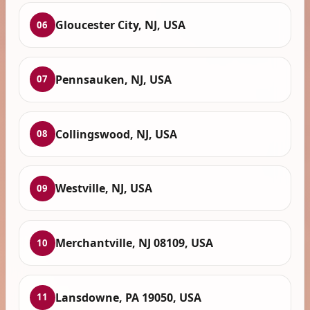
Gloucester City, NJ, USA
06
Pennsauken, NJ, USA
07
Collingswood, NJ, USA
08
Westville, NJ, USA
09
Merchantville, NJ 08109, USA
10
Lansdowne, PA 19050, USA
11