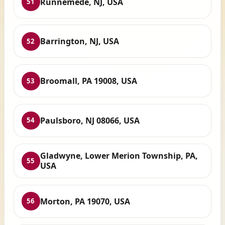
Runnemede, NJ, USA
51
Barrington, NJ, USA
52
Broomall, PA 19008, USA
53
Paulsboro, NJ 08066, USA
54
Gladwyne, Lower Merion Township, PA,
55
USA
Morton, PA 19070, USA
56