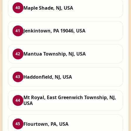
Maple Shade, NJ, USA
40
Jenkintown, PA 19046, USA
41
Mantua Township, NJ, USA
42
Haddonfield, NJ, USA
43
Mt Royal, East Greenwich Township, NJ,
44
USA
Flourtown, PA, USA
45