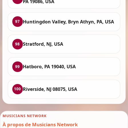
PA 19086, USA
Huntingdon Valley, Bryn Athyn, PA, USA
97
Stratford, NJ, USA
98
Hatboro, PA 19040, USA
99
Riverside, NJ 08075, USA
100
MUSICIANS NETWORK
À propos de Musicians Network