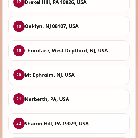
Drexel Hill, PA 19026, USA
17
Oaklyn, NJ 08107, USA
18
Thorofare, West Deptford, NJ, USA
19
Mt Ephraim, NJ, USA
20
Narberth, PA, USA
21
Sharon Hill, PA 19079, USA
22