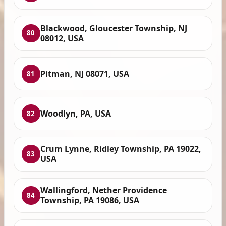
Blackwood, Gloucester Township, NJ
80
08012, USA
Pitman, NJ 08071, USA
81
Woodlyn, PA, USA
82
Crum Lynne, Ridley Township, PA 19022,
83
USA
Wallingford, Nether Providence
84
Township, PA 19086, USA