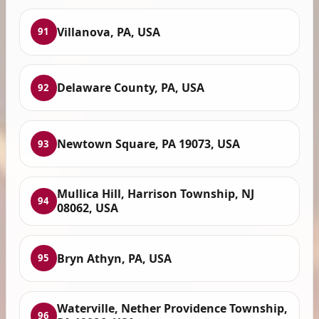
Villanova, PA, USA
91
Delaware County, PA, USA
92
Newtown Square, PA 19073, USA
93
Mullica Hill, Harrison Township, NJ
94
08062, USA
Bryn Athyn, PA, USA
95
Waterville, Nether Providence Township,
96