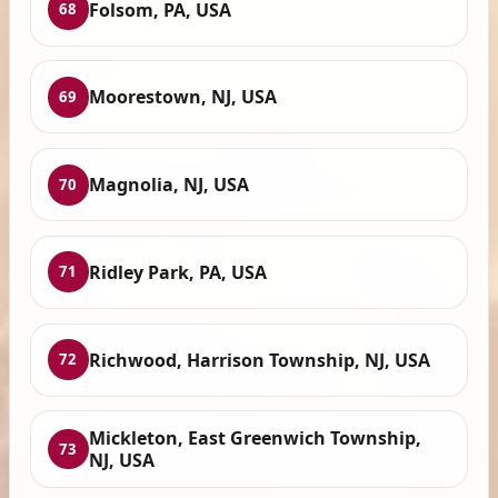
Folsom, PA, USA
68
Moorestown, NJ, USA
69
Magnolia, NJ, USA
70
Ridley Park, PA, USA
71
Richwood, Harrison Township, NJ, USA
72
Mickleton, East Greenwich Township,
73
NJ, USA