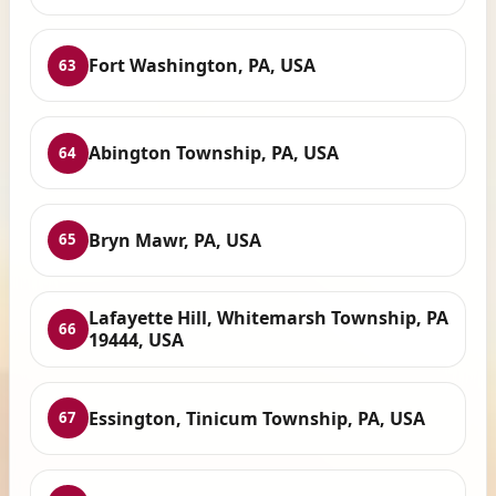
Fort Washington, PA, USA
63
Abington Township, PA, USA
64
Bryn Mawr, PA, USA
65
Lafayette Hill, Whitemarsh Township, PA
66
19444, USA
Essington, Tinicum Township, PA, USA
67