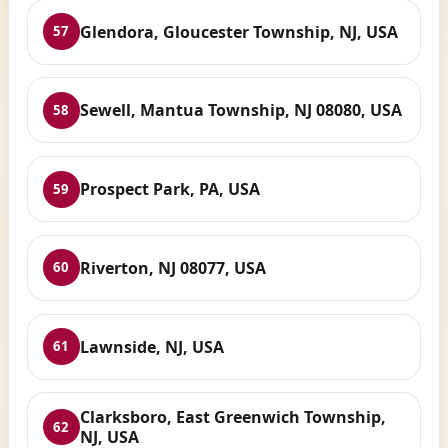
Glendora, Gloucester Township, NJ, USA
57
Sewell, Mantua Township, NJ 08080, USA
58
Prospect Park, PA, USA
59
Riverton, NJ 08077, USA
60
Lawnside, NJ, USA
61
Clarksboro, East Greenwich Township,
62
NJ, USA