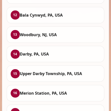
Bala Cynwyd, PA, USA
12
Woodbury, NJ, USA
13
Darby, PA, USA
14
Upper Darby Township, PA, USA
15
Merion Station, PA, USA
16