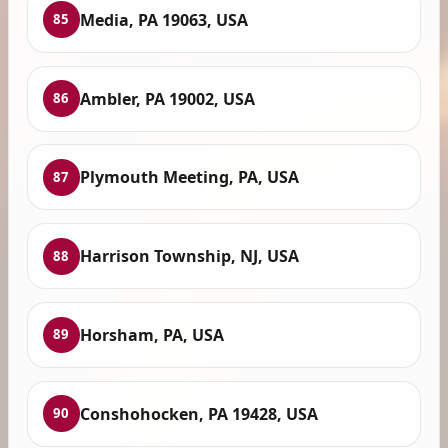
Media, PA 19063, USA
85
Ambler, PA 19002, USA
86
Plymouth Meeting, PA, USA
87
Harrison Township, NJ, USA
88
Horsham, PA, USA
89
Conshohocken, PA 19428, USA
90