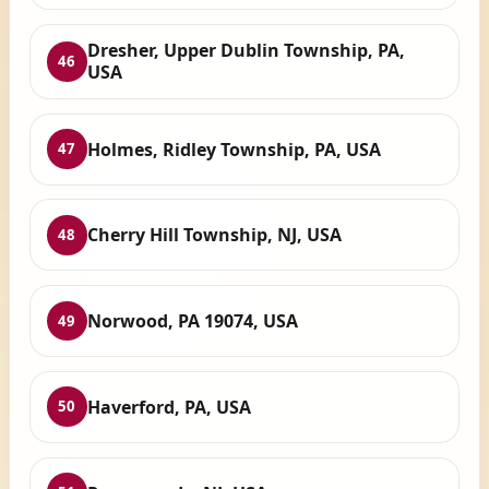
Dresher, Upper Dublin Township, PA,
46
USA
Holmes, Ridley Township, PA, USA
47
Cherry Hill Township, NJ, USA
48
Norwood, PA 19074, USA
49
Haverford, PA, USA
50