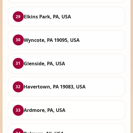
Elkins Park, PA, USA
29
Wyncote, PA 19095, USA
30
Glenside, PA, USA
31
Havertown, PA 19083, USA
32
Ardmore, PA, USA
33