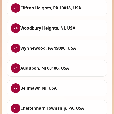
Clifton Heights, PA 19018, USA
23
Woodbury Heights, NJ, USA
24
Wynnewood, PA 19096, USA
25
Audubon, NJ 08106, USA
26
Bellmawr, NJ, USA
27
Cheltenham Township, PA, USA
28