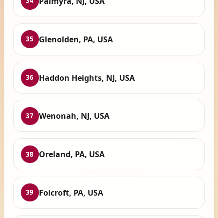
Palmyra, NJ, USA
34
Glenolden, PA, USA
35
Haddon Heights, NJ, USA
36
Wenonah, NJ, USA
37
Oreland, PA, USA
38
Folcroft, PA, USA
39