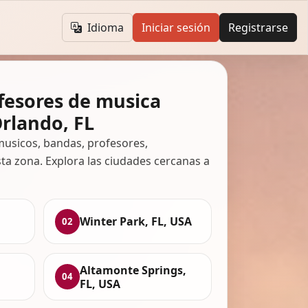
Idioma
Iniciar sesión
Registrarse
fesores de musica
rlando, FL
usicos, bandas, profesores,
ta zona. Explora las ciudades cercanas a
Winter Park, FL, USA
02
Altamonte Springs,
04
FL, USA