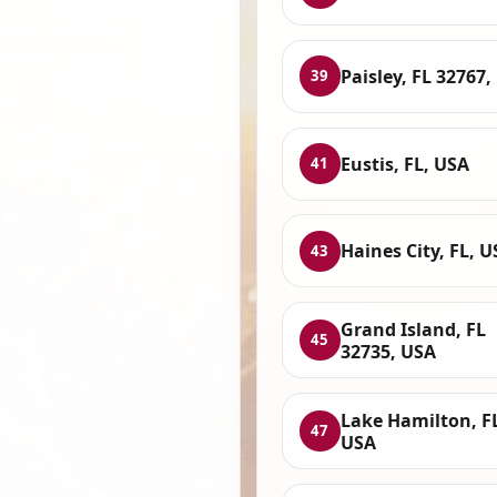
Paisley, FL 32767,
39
Eustis, FL, USA
41
Haines City, FL, 
43
Grand Island, FL
45
32735, USA
Lake Hamilton, F
47
USA