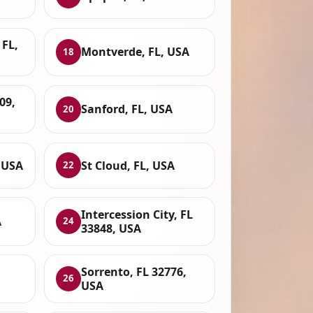
 FL,
Montverde, FL, USA
18
09,
Sanford, FL, USA
20
 USA
St Cloud, FL, USA
22
Intercession City, FL
A
24
33848, USA
Sorrento, FL 32776,
26
USA