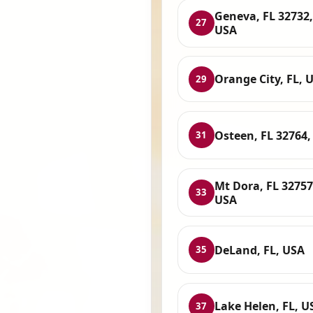
Geneva, FL 32732,
27
USA
Orange City, FL, 
29
Osteen, FL 32764,
31
Mt Dora, FL 32757
33
USA
DeLand, FL, USA
35
Lake Helen, FL, U
37