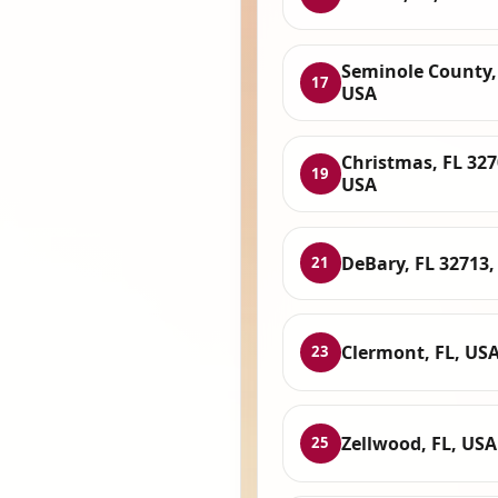
Seminole County,
17
USA
Christmas, FL 327
19
USA
DeBary, FL 32713,
21
Clermont, FL, US
23
Zellwood, FL, USA
25