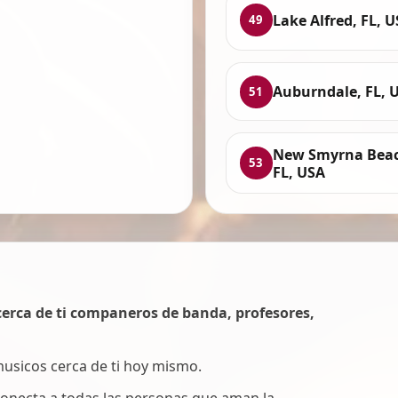
Lake Alfred, FL, 
49
Auburndale, FL, 
51
New Smyrna Beac
53
FL, USA
erca de ti companeros de banda, profesores,
 musicos cerca de ti hoy mismo.
onecta a todas las personas que aman la