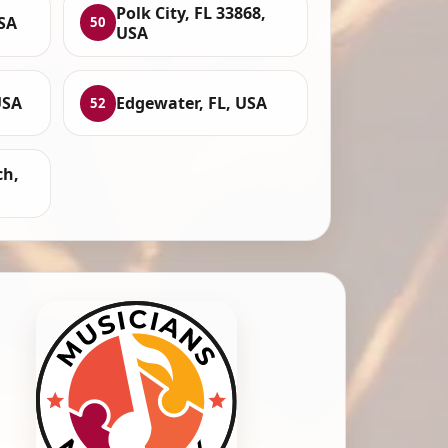
Polk City, FL 33868,
USA
50
USA
USA
Edgewater, FL, USA
52
h,