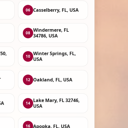
Casselberry, FL, USA
06
Windermere, FL
08
34786, USA
50,
Winter Springs, FL,
10
USA
L
Oakland, FL, USA
12
Lake Mary, FL 32746,
SA
14
USA
Apopka, FL, USA
16