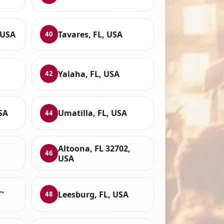
 USA
Tavares, FL, USA
40
Yalaha, FL, USA
42
USA
Umatilla, FL, USA
44
Altoona, FL 32702,
46
USA
L,
Leesburg, FL, USA
48