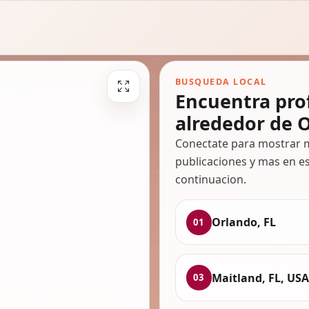
BUSQUEDA LOCAL
Encuentra pro
alrededor de O
Conectate para mostrar m
publicaciones y mas en es
continuacion.
Orlando, FL
01
Maitland, FL, USA
03