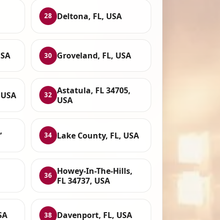
Deltona, FL, USA
28
USA
Groveland, FL, USA
30
Astatula, FL 34705,
 USA
32
USA
,
Lake County, FL, USA
34
Howey-In-The-Hills,
36
FL 34737, USA
SA
Davenport, FL, USA
38