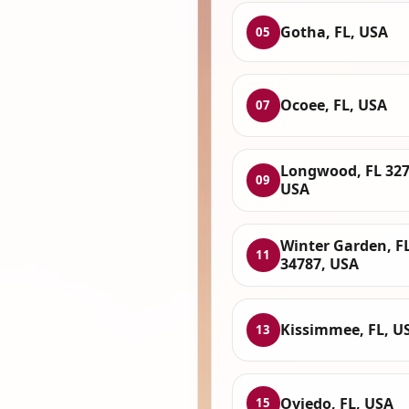
Gotha, FL, USA
05
Ocoee, FL, USA
07
Longwood, FL 327
09
USA
Winter Garden, F
11
34787, USA
Kissimmee, FL, U
13
Oviedo, FL, USA
15