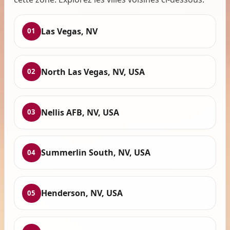
Las Vegas, NV
01
North Las Vegas, NV, USA
02
Nellis AFB, NV, USA
03
Summerlin South, NV, USA
04
Henderson, NV, USA
05