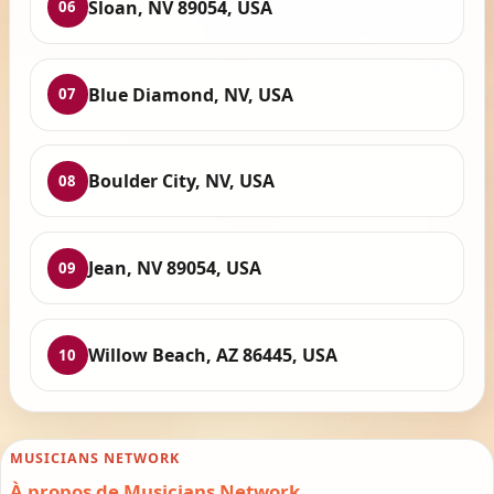
Sloan, NV 89054, USA
06
Blue Diamond, NV, USA
07
Boulder City, NV, USA
08
Jean, NV 89054, USA
09
Willow Beach, AZ 86445, USA
10
MUSICIANS NETWORK
À propos de Musicians Network