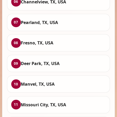
Channelview, TX, USA
06
Pearland, TX, USA
07
Fresno, TX, USA
08
Deer Park, TX, USA
09
Manvel, TX, USA
10
Missouri City, TX, USA
11