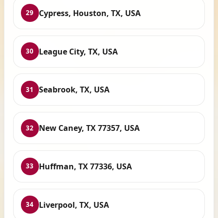
Cypress, Houston, TX, USA
29
League City, TX, USA
30
Seabrook, TX, USA
31
New Caney, TX 77357, USA
32
Huffman, TX 77336, USA
33
Liverpool, TX, USA
34