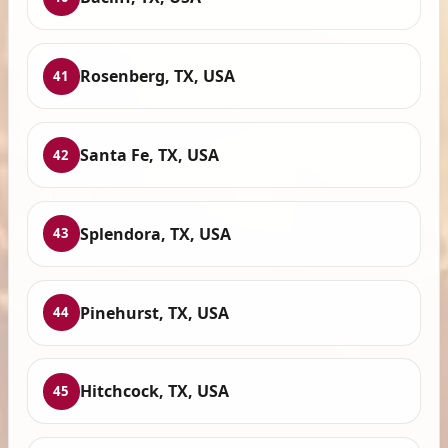
Rosenberg, TX, USA
41
Santa Fe, TX, USA
42
Splendora, TX, USA
43
Pinehurst, TX, USA
44
Hitchcock, TX, USA
45