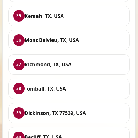
Kemah, TX, USA
35
Mont Belvieu, TX, USA
36
Richmond, TX, USA
37
Tomball, TX, USA
38
Dickinson, TX 77539, USA
39
Bacliff, TX, USA
40