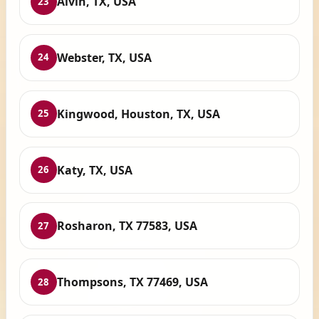
Alvin, TX, USA
23
Webster, TX, USA
24
Kingwood, Houston, TX, USA
25
Katy, TX, USA
26
Rosharon, TX 77583, USA
27
Thompsons, TX 77469, USA
28