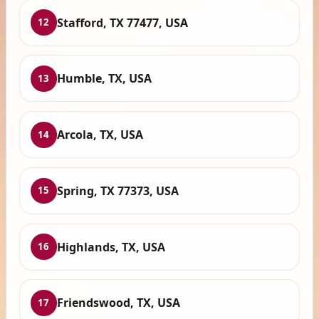
Stafford, TX 77477, USA
12
Humble, TX, USA
13
Arcola, TX, USA
14
Spring, TX 77373, USA
15
Highlands, TX, USA
16
Friendswood, TX, USA
17