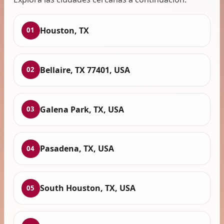
Houston, TX
01
Bellaire, TX 77401, USA
02
Galena Park, TX, USA
03
Pasadena, TX, USA
04
South Houston, TX, USA
05