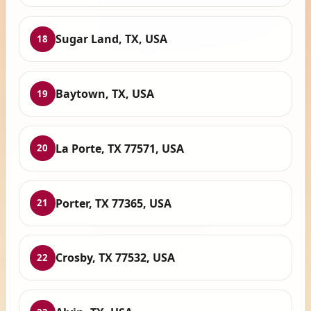
Sugar Land, TX, USA
18
Baytown, TX, USA
19
La Porte, TX 77571, USA
20
Porter, TX 77365, USA
21
Crosby, TX 77532, USA
22