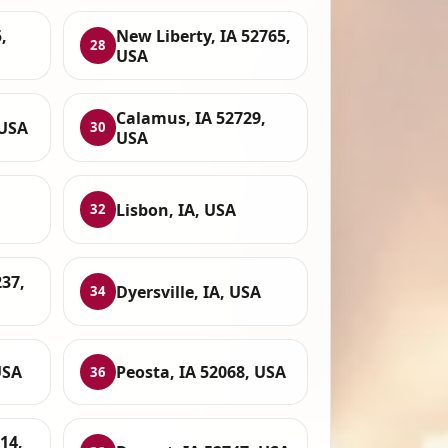
,
New Liberty, IA 52765,
28
USA
Calamus, IA 52729,
 USA
30
USA
Lisbon, IA, USA
32
37,
Dyersville, IA, USA
34
USA
Peosta, IA 52068, USA
36
14,