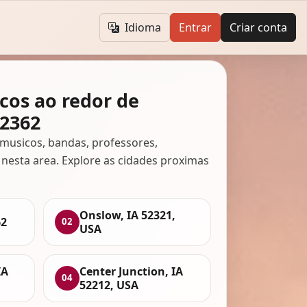
Idioma
Entrar
Criar conta
cos ao redor de
2362
musicos, bandas, professores,
 nesta area. Explore as cidades proximas
Onslow, IA 52321,
62
02
USA
IA
Center Junction, IA
04
52212, USA