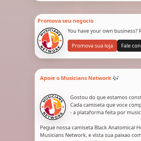
Promova seu negocio
You have your own business? Re
Promova sua loja
Fale co
Apoie o Musicians Network 🎶
Gostou do que estamos constr
Cada camiseta que voce comp
- a plataforma feita por musi
Pegue nossa camiseta Black Anatomical H
Musicians Network, e vista sua paixao com