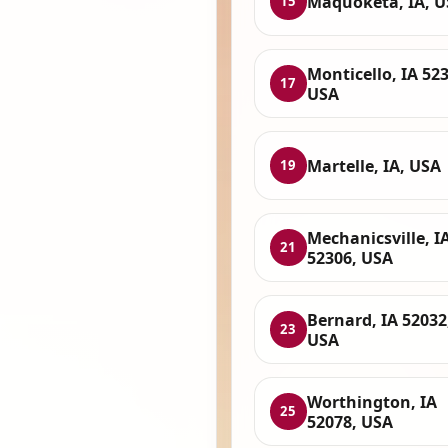
Maquoketa, IA, 
15
Monticello, IA 52
17
USA
Martelle, IA, USA
19
Mechanicsville, I
21
52306, USA
Bernard, IA 52032
23
USA
Worthington, IA
25
52078, USA