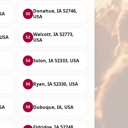
Donahue, IA 52746,
USA
50
USA
Walcott, IA 52773,
 USA
52
USA
Solon, IA 52333, USA
54
Ryan, IA 52330, USA
56
USA
Dubuque, IA, USA
58
Eldridge, IA 52748,