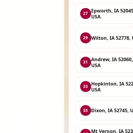
Epworth, IA 52045
27
USA
Wilton, IA 52778,
29
Andrew, IA 52060,
31
USA
Hopkinton, IA 522
33
USA
Dixon, IA 52745, 
35
Mt Vernon, IA 523