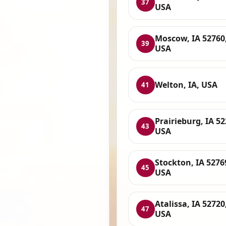
37
USA
Moscow, IA 52760
39
USA
Welton, IA, USA
41
Prairieburg, IA 52
43
USA
Stockton, IA 5276
45
USA
Atalissa, IA 52720
47
USA