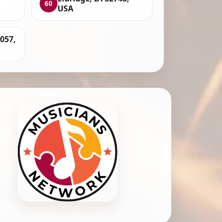
60
USA
057,