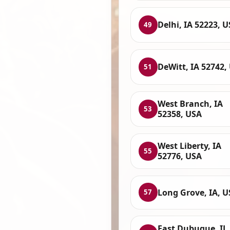
Delhi, IA 52223, 
49
DeWitt, IA 52742,
51
West Branch, IA
53
52358, USA
West Liberty, IA
55
52776, USA
Long Grove, IA, 
57
East Dubuque, IL