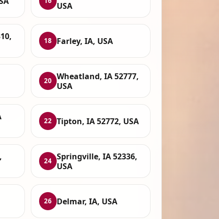
USA
16
USA
310,
Farley, IA, USA
18
Wheatland, IA 52777,
20
USA
A
Tipton, IA 52772, USA
22
,
Springville, IA 52336,
24
USA
Delmar, IA, USA
26