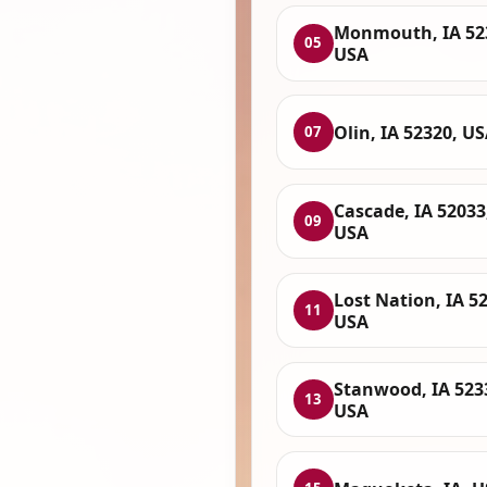
Monmouth, IA 52
05
USA
Olin, IA 52320, U
07
Cascade, IA 52033
09
USA
Lost Nation, IA 5
11
USA
Stanwood, IA 523
13
USA