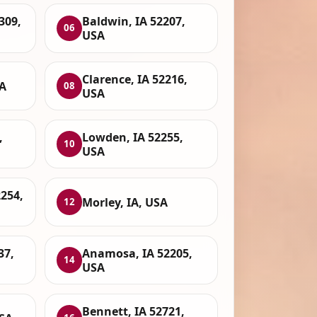
309,
Baldwin, IA 52207,
06
USA
Clarence, IA 52216,
SA
08
USA
,
Lowden, IA 52255,
10
USA
2254,
Morley, IA, USA
12
37,
Anamosa, IA 52205,
14
USA
Bennett, IA 52721,