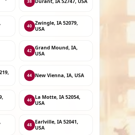
Durant, IA 52747, USA
38
,
Zwingle, IA 52079,
40
USA
Grand Mound, IA,
42
USA
219,
New Vienna, IA, USA
44
9,
La Motte, IA 52054,
46
USA
,
Earlville, IA 52041,
48
USA