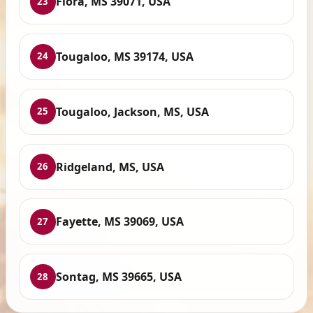
Flora, MS 39071, USA
23
Tougaloo, MS 39174, USA
24
Tougaloo, Jackson, MS, USA
25
Ridgeland, MS, USA
26
Fayette, MS 39069, USA
27
Sontag, MS 39665, USA
28