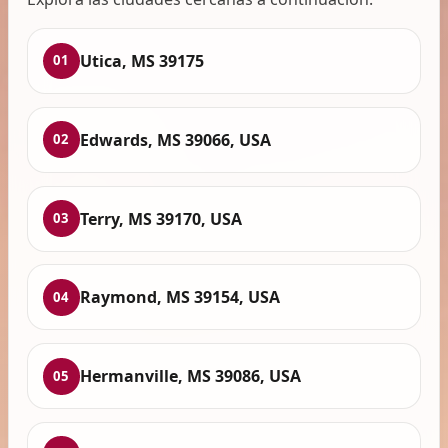
Utica, MS 39175
01
Edwards, MS 39066, USA
02
Terry, MS 39170, USA
03
Raymond, MS 39154, USA
04
Hermanville, MS 39086, USA
05