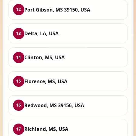
Port Gibson, MS 39150, USA
12
Delta, LA, USA
13
Clinton, MS, USA
14
Florence, MS, USA
15
Redwood, MS 39156, USA
16
Richland, MS, USA
17