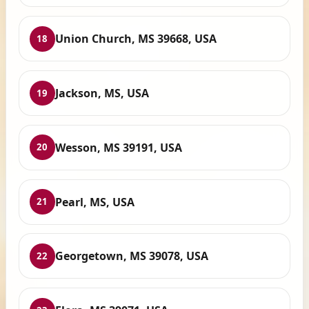
Union Church, MS 39668, USA
18
Jackson, MS, USA
19
Wesson, MS 39191, USA
20
Pearl, MS, USA
21
Georgetown, MS 39078, USA
22